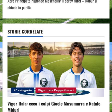
Apre Principato risponde Moschella: il derby Furci – Robur si
t
chiude in parità.
n
a
STORIE CORRELATE
v
i
g
a
t
i
2^ categoria
Vigor Itala Peppe Geraci
o
Vigor Itala: ecco i colpi Gioele Musumarra e Natale
n
Miduri