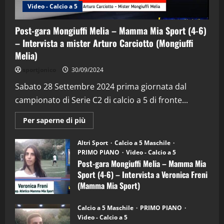
Video - Calcio a 5
Post-gara Mongiuffi Melia – Mamma Mia Sport (4-6)
– Intervista a mister Arturo Carciotto (Mongiuffi
Melia)
"SportEmpire" in Podcast
Sport News
sportjonico
30/09/2024
“SportEmpire” in Podcast: 29^ Puntata
(Martedi 28 Aprile 2026)
Sabato 28 Settembre 2024 prima giornata dal
campionato di Serie C2 di calcio a 5 di fronte...
28/04/2026
2
Maggiori
Per saperne di più
informazioni
"SportEmpire" in Podcast
su
“SportEmpire” in Podcast: 28^ Puntata
Post-
Altri Sport
Calcio a 5 Maschile
gara
(Martedi 21 Aprile 2026)
PRIMO PIANO
Video - Calcio a 5
Mongiuffi
Melia
Post-gara Mongiuffi Melia – Mamma Mia
21/04/2026
–
3
Sport (4-6) – Intervista a Veronica Freni
Mamma
Mia
(Mamma Mia Sport)
Sport
"SportEmpire" in Podcast
Sport News
(4-
30/09/2024
6)
“SportEmpire” in Podcast: 27^ Puntata
Calcio a 5 Maschile
PRIMO PIANO
–
(Martedi 14 Aprile 2026)
Video - Calcio a 5
Intervista