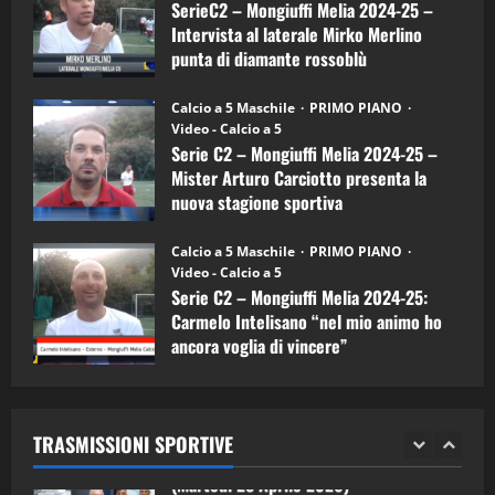
a
SerieC2 – Mongiuffi Melia 2024-25 –
15/04/2026
mister
4
Intervista al laterale Mirko Merlino
Arturo
Carciotto
punta di diamante rossoblù
(Mongiuffi
Melia)
"SportEmpire" in Podcast
26/09/2024
“SportEmpire” in Podcast: 26^ Puntata
Calcio a 5 Maschile
PRIMO PIANO
(Martedi 07 Aprile 2026)
Video - Calcio a 5
Serie C2 – Mongiuffi Melia 2024-25 –
08/04/2026
5
Mister Arturo Carciotto presenta la
nuova stagione sportiva
"SportEmpire" in Podcast
11/09/2024
“SportEmpire” in Podcast: 30^ Puntata
Calcio a 5 Maschile
PRIMO PIANO
(Martedi 05 Maggio 2026)
Video - Calcio a 5
Serie C2 – Mongiuffi Melia 2024-25:
08/05/2026
1
Carmelo Intelisano “nel mio animo ho
ancora voglia di vincere”
"SportEmpire" in Podcast
Sport News
05/09/2024
“SportEmpire” in Podcast: 29^ Puntata
(Martedi 28 Aprile 2026)
TRASMISSIONI SPORTIVE
28/04/2026
2