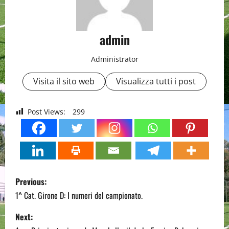
admin
Administrator
Visita il sito web
Visualizza tutti i post
Post Views:
299
P
Previous:
o
1^ Cat. Girone D: I numeri del campionato.
s
Next: