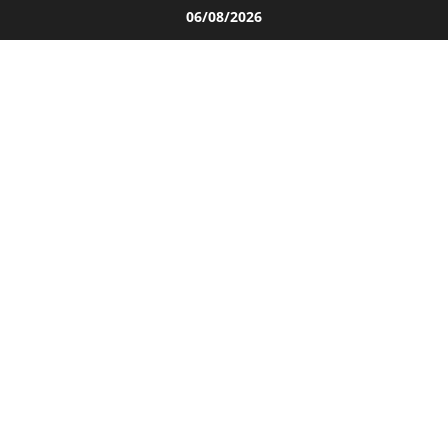
Salta
06/08/2026
al
contenuto