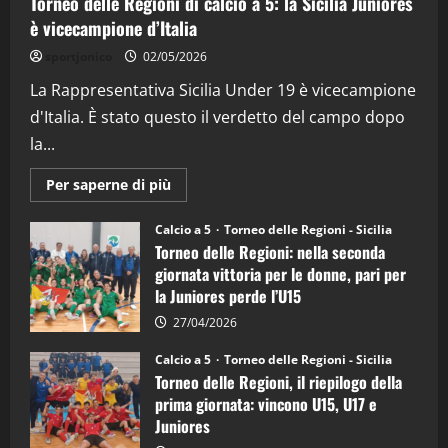
Torneo delle Regioni di calcio a 5: la Sicilia Juniores
è vicecampione d’Italia
"SportEmpire" in Podcast
“SportEmpire” in Podcast: 26^ Puntata
sportjonico
02/05/2026
(Martedi 07 Aprile 2026)
La Rappresentativa Sicilia Under 19 è vicecampione
08/04/2026
5
d'Italia. È stato questo il verdetto del campo dopo
la...
Maggiori
Per saperne di più
informazioni
su
Torneo
Calcio a 5
Torneo delle Regioni - Sicilia
delle
Torneo delle Regioni: nella seconda
Regioni
di
giornata vittoria per le donne, pari per
calcio
la Juniores perde l’U15
a
5:
la
27/04/2026
Sicilia
Juniores
Calcio a 5
Torneo delle Regioni - Sicilia
è
Torneo delle Regioni, il riepilogo della
vicecampione
d’Italia
prima giornata: vincono U15, U17 e
Juniores