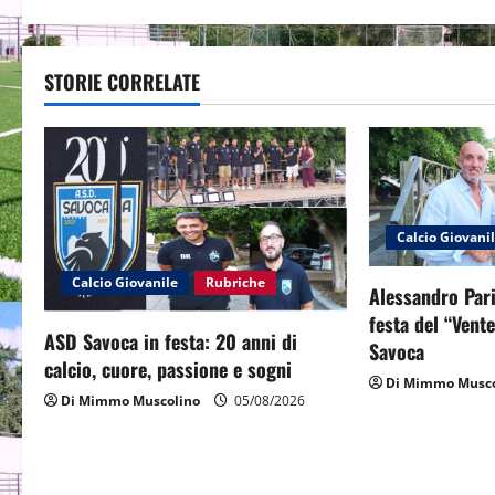
s
t
STORIE CORRELATE
n
a
v
i
Calcio Giovani
g
Calcio Giovanile
Rubriche
Alessandro Pari
a
festa del “Vent
ASD Savoca in festa: 20 anni di
Savoca
t
calcio, cuore, passione e sogni
Di Mimmo Musco
Di Mimmo Muscolino
05/08/2026
i
o