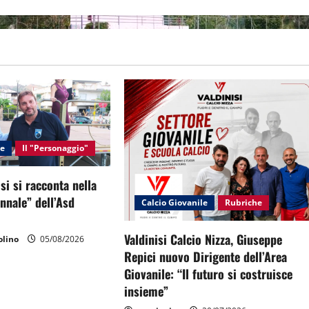
le
Il "Personaggio"
si si racconta nella
ennale” dell’Asd
Calcio Giovanile
Rubriche
Valdinisi Calcio Nizza, Giuseppe
lino
05/08/2026
Repici nuovo Dirigente dell’Area
Giovanile: “Il futuro si costruisce
insieme”