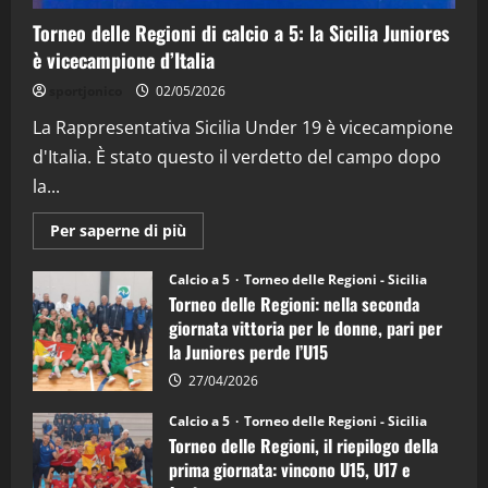
4
Torneo delle Regioni di calcio a 5: la Sicilia Juniores
è vicecampione d’Italia
"SportEmpire" in Podcast
“SportEmpire” in Podcast: 26^ Puntata
sportjonico
02/05/2026
(Martedi 07 Aprile 2026)
La Rappresentativa Sicilia Under 19 è vicecampione
08/04/2026
5
d'Italia. È stato questo il verdetto del campo dopo
la...
Maggiori
Per saperne di più
informazioni
su
Torneo
Calcio a 5
Torneo delle Regioni - Sicilia
delle
Torneo delle Regioni: nella seconda
Regioni
di
giornata vittoria per le donne, pari per
calcio
la Juniores perde l’U15
a
5:
la
27/04/2026
Sicilia
Juniores
Calcio a 5
Torneo delle Regioni - Sicilia
è
Torneo delle Regioni, il riepilogo della
vicecampione
d’Italia
prima giornata: vincono U15, U17 e