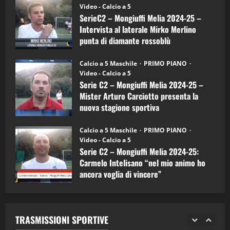
(Martedi 14 Aprile 2026)
Video - Calcio a 5
Intervista
a
SerieC2 – Mongiuffi Melia 2024-25 –
15/04/2026
mister
4
Intervista al laterale Mirko Merlino
Arturo
Carciotto
punta di diamante rossoblù
(Mongiuffi
Melia)
"SportEmpire" in Podcast
26/09/2024
“SportEmpire” in Podcast: 26^ Puntata
Calcio a 5 Maschile
PRIMO PIANO
(Martedi 07 Aprile 2026)
Video - Calcio a 5
Serie C2 – Mongiuffi Melia 2024-25 –
08/04/2026
5
Mister Arturo Carciotto presenta la
nuova stagione sportiva
"SportEmpire" in Podcast
11/09/2024
“SportEmpire” in Podcast: 30^ Puntata
Calcio a 5 Maschile
PRIMO PIANO
(Martedi 05 Maggio 2026)
Video - Calcio a 5
Serie C2 – Mongiuffi Melia 2024-25:
08/05/2026
1
Carmelo Intelisano “nel mio animo ho
ancora voglia di vincere”
"SportEmpire" in Podcast
Sport News
05/09/2024
“SportEmpire” in Podcast: 29^ Puntata
(Martedi 28 Aprile 2026)
TRASMISSIONI SPORTIVE
28/04/2026
2