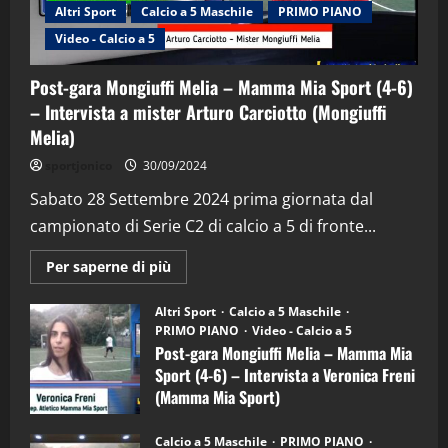
Altri Sport
Calcio a 5 Maschile
PRIMO PIANO
Video - Calcio a 5
Post-gara Mongiuffi Melia – Mamma Mia Sport (4-6)
– Intervista a mister Arturo Carciotto (Mongiuffi
Melia)
"SportEmpire" in Podcast
Sport News
sportjonico
30/09/2024
“SportEmpire” in Podcast: 29^ Puntata
(Martedi 28 Aprile 2026)
Sabato 28 Settembre 2024 prima giornata dal
campionato di Serie C2 di calcio a 5 di fronte...
28/04/2026
2
Maggiori
Per saperne di più
informazioni
"SportEmpire" in Podcast
su
“SportEmpire” in Podcast: 28^ Puntata
Post-
Altri Sport
Calcio a 5 Maschile
gara
(Martedi 21 Aprile 2026)
PRIMO PIANO
Video - Calcio a 5
Mongiuffi
Melia
Post-gara Mongiuffi Melia – Mamma Mia
21/04/2026
–
3
Sport (4-6) – Intervista a Veronica Freni
Mamma
Mia
(Mamma Mia Sport)
Sport
"SportEmpire" in Podcast
Sport News
(4-
30/09/2024
6)
“SportEmpire” in Podcast: 27^ Puntata
Calcio a 5 Maschile
PRIMO PIANO
–