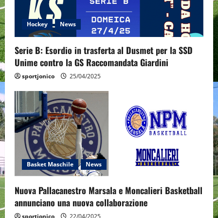
t
Hockey
News
i
o
Serie B: Esordio in trasferta al Dusmet per la SSD
Unime contro la GS Raccomandata Giardini
n
sportjonico
25/04/2025
Basket Maschile
News
Nuova Pallacanestro Marsala e Moncalieri Basketball
annunciano una nuova collaborazione
sportjonico
22/04/2025