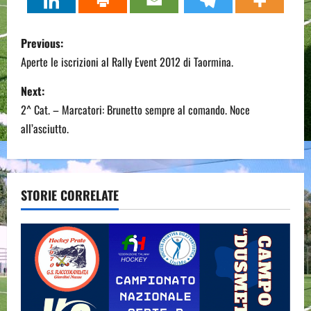
P
Previous:
o
Aperte le iscrizioni al Rally Event 2012 di Taormina.
s
Next:
2^ Cat. – Marcatori: Brunetto sempre al comando. Noce
t
all’asciutto.
n
a
STORIE CORRELATE
v
i
g
a