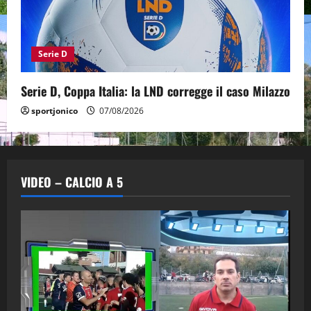
Serie D
Serie D, Coppa Italia: la LND corregge il caso Milazzo
sportjonico
07/08/2026
VIDEO – CALCIO A 5