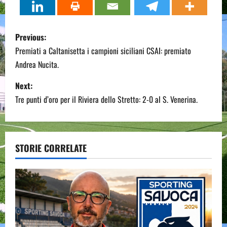
P
Previous:
o
Premiati a Caltanisetta i campioni siciliani CSAI: premiato
Andrea Nucita.
s
Next:
t
Tre punti d’oro per il Riviera dello Stretto: 2-0 al S. Venerina.
n
a
STORIE CORRELATE
v
i
g
a