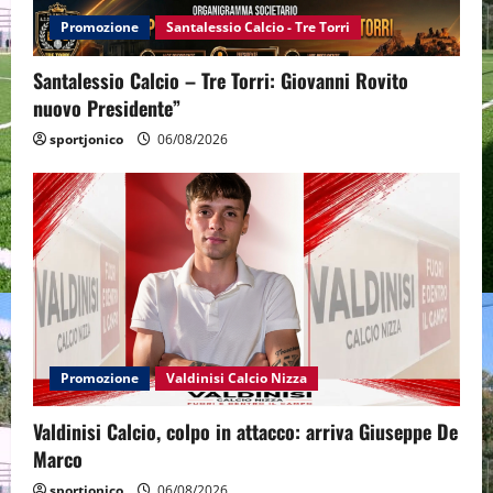
Promozione
Santalessio Calcio - Tre Torri
Santalessio Calcio – Tre Torri: Giovanni Rovito
nuovo Presidente”
sportjonico
06/08/2026
Promozione
Valdinisi Calcio Nizza
Valdinisi Calcio, colpo in attacco: arriva Giuseppe De
Marco
sportjonico
06/08/2026