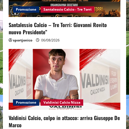
Promozione
Santalessio Calcio - Tre Torri
Santalessio Calcio – Tre Torri: Giovanni Rovito
nuovo Presidente”
sportjonico
06/08/2026
Promozione
Valdinisi Calcio Nizza
Valdinisi Calcio, colpo in attacco: arriva Giuseppe De
Marco