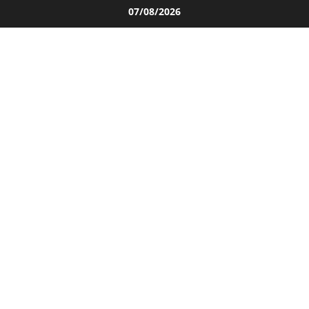
Salta
07/08/2026
al
contenuto