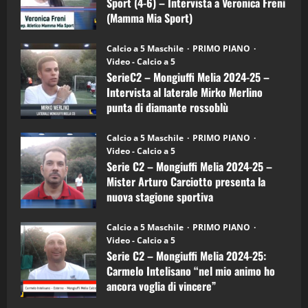
Sport (4-6) – Intervista a Veronica Freni
Mamma
Mia
(Mamma Mia Sport)
Sport
"SportEmpire" in Podcast
Sport News
(4-
30/09/2024
6)
“SportEmpire” in Podcast: 27^ Puntata
Calcio a 5 Maschile
PRIMO PIANO
–
(Martedi 14 Aprile 2026)
Video - Calcio a 5
Intervista
a
SerieC2 – Mongiuffi Melia 2024-25 –
15/04/2026
mister
4
Intervista al laterale Mirko Merlino
Arturo
Carciotto
punta di diamante rossoblù
(Mongiuffi
Melia)
"SportEmpire" in Podcast
26/09/2024
“SportEmpire” in Podcast: 26^ Puntata
Calcio a 5 Maschile
PRIMO PIANO
(Martedi 07 Aprile 2026)
Video - Calcio a 5
Serie C2 – Mongiuffi Melia 2024-25 –
08/04/2026
5
Mister Arturo Carciotto presenta la
nuova stagione sportiva
"SportEmpire" in Podcast
11/09/2024
“SportEmpire” in Podcast: 30^ Puntata
Calcio a 5 Maschile
PRIMO PIANO
(Martedi 05 Maggio 2026)
Video - Calcio a 5
Serie C2 – Mongiuffi Melia 2024-25:
08/05/2026
1
Carmelo Intelisano “nel mio animo ho
ancora voglia di vincere”
"SportEmpire" in Podcast
Sport News
05/09/2024