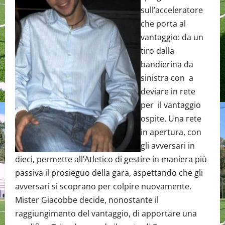
sull’acceleratore
che porta al
vantaggio: da un
tiro dalla
bandierina da
sinistra con a
deviare in rete
per il vantaggio
ospite. Una rete
in apertura, con
gli avversari in
dieci, permette all’Atletico di gestire in maniera più
passiva il prosieguo della gara, aspettando che gli
avversari si scoprano per colpire nuovamente.
Mister Giacobbe decide, nonostante il
raggiungimento del vantaggio, di apportare una