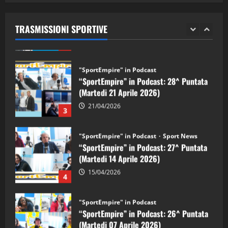
“SportEmpire” in Podcast: 29^ Puntata
(Martedi 28 Aprile 2026)
TRASMISSIONI SPORTIVE
28/04/2026
2
"SportEmpire" in Podcast
“SportEmpire” in Podcast: 28^ Puntata
(Martedi 21 Aprile 2026)
21/04/2026
3
"SportEmpire" in Podcast
Sport News
“SportEmpire” in Podcast: 27^ Puntata
(Martedi 14 Aprile 2026)
15/04/2026
4
"SportEmpire" in Podcast
“SportEmpire” in Podcast: 26^ Puntata
(Martedi 07 Aprile 2026)
08/04/2026