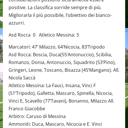
positive. La classifica sorride sempre di più.
Migliorarla il più possibile, l’obiettivo dei bianco-
azzurri.
Asd Rocca 0 Atletico Messina: 3
Marcatori: 47’ Milazzo, 64’Nicocia, 83’Tripodo
Asd Rocca: Boscia, Duca(55’Antonuccio), Scibilia,
Romanzo, Donia, Antonuccio, Squadrito (53’Pino),
Gringeri, Leone, Toscano, Bisazza (45’Mangano). All.
Nicola Saccà
Atletico Messina: La Fauci, Insana, Vinci F
(51’Tripodo), Galletta, Mascaro, Spinella, Nicocia,
Vinci E, Scavello (77’Tavani), Bonanno, Milazzo All.
Franco Giacobbe
Arbitro: Caruso di Messina
Ammoniti: Duca, Mascaro, Nicocia e E. Vinci