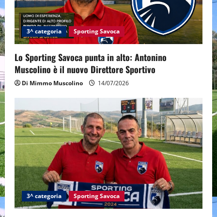
t
i
3^ categoria
Sporting Savoca
o
Lo Sporting Savoca punta in alto: Antonino
Muscolino è il nuovo Direttore Sportivo
n
Di Mimmo Muscolino
14/07/2026
3^ categoria
Sporting Savoca