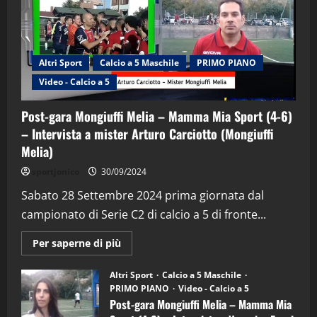
Altri Sport
Calcio a 5 Maschile
PRIMO PIANO
Video - Calcio a 5
Post-gara Mongiuffi Melia – Mamma Mia Sport (4-6)
– Intervista a mister Arturo Carciotto (Mongiuffi
Melia)
"SportEmpire" in Podcast
Sport News
sportjonico
30/09/2024
“SportEmpire” in Podcast: 29^ Puntata
(Martedi 28 Aprile 2026)
Sabato 28 Settembre 2024 prima giornata dal
campionato di Serie C2 di calcio a 5 di fronte...
28/04/2026
2
Maggiori
Per saperne di più
informazioni
"SportEmpire" in Podcast
su
“SportEmpire” in Podcast: 28^ Puntata
Post-
Altri Sport
Calcio a 5 Maschile
gara
(Martedi 21 Aprile 2026)
PRIMO PIANO
Video - Calcio a 5
Mongiuffi
Melia
Post-gara Mongiuffi Melia – Mamma Mia
21/04/2026
–
3