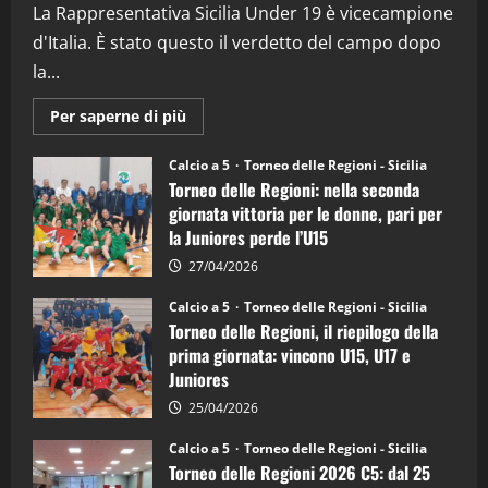
La Rappresentativa Sicilia Under 19 è vicecampione
08/04/2026
5
d'Italia. È stato questo il verdetto del campo dopo
la...
Maggiori
Per saperne di più
informazioni
su
Torneo
Calcio a 5
Torneo delle Regioni - Sicilia
delle
Torneo delle Regioni: nella seconda
Regioni
di
giornata vittoria per le donne, pari per
calcio
la Juniores perde l’U15
a
5:
la
27/04/2026
Sicilia
Juniores
Calcio a 5
Torneo delle Regioni - Sicilia
è
Torneo delle Regioni, il riepilogo della
vicecampione
d’Italia
prima giornata: vincono U15, U17 e
Juniores
25/04/2026
Calcio a 5
Torneo delle Regioni - Sicilia
Torneo delle Regioni 2026 C5: dal 25