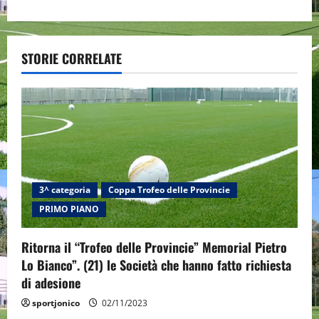
a
v
STORIE CORRELATE
i
g
a
t
3^ categoria
Coppa Trofeo delle Provincie
i
PRIMO PIANO
o
Ritorna il “Trofeo delle Provincie” Memorial Pietro
n
Lo Bianco”. (21) le Società che hanno fatto richiesta
di adesione
sportjonico
02/11/2023