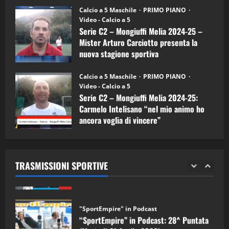
26/09/2024
“SportEmpire” in Podcast: 26^ Puntata
Calcio a 5 Maschile
PRIMO PIANO
(Martedi 07 Aprile 2026)
Video - Calcio a 5
Serie C2 – Mongiuffi Melia 2024-25 –
08/04/2026
5
Mister Arturo Carciotto presenta la
nuova stagione sportiva
"SportEmpire" in Podcast
11/09/2024
“SportEmpire” in Podcast: 30^ Puntata
Calcio a 5 Maschile
PRIMO PIANO
(Martedi 05 Maggio 2026)
Video - Calcio a 5
Serie C2 – Mongiuffi Melia 2024-25:
08/05/2026
1
Carmelo Intelisano “nel mio animo ho
ancora voglia di vincere”
"SportEmpire" in Podcast
Sport News
05/09/2024
“SportEmpire” in Podcast: 29^ Puntata
(Martedi 28 Aprile 2026)
TRASMISSIONI SPORTIVE
28/04/2026
2
"SportEmpire" in Podcast
“SportEmpire” in Podcast: 28^ Puntata
(Martedi 21 Aprile 2026)