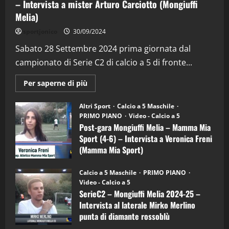
– Intervista a mister Arturo Carciotto (Mongiuffi
Melia)
"SportEmpire" in Podcast
Sport News
sportjonico
30/09/2024
“SportEmpire” in Podcast: 29^ Puntata
(Martedi 28 Aprile 2026)
Sabato 28 Settembre 2024 prima giornata dal
campionato di Serie C2 di calcio a 5 di fronte...
28/04/2026
2
Maggiori
Per saperne di più
informazioni
"SportEmpire" in Podcast
su
“SportEmpire” in Podcast: 28^ Puntata
Post-
Altri Sport
Calcio a 5 Maschile
gara
(Martedi 21 Aprile 2026)
PRIMO PIANO
Video - Calcio a 5
Mongiuffi
Melia
Post-gara Mongiuffi Melia – Mamma Mia
21/04/2026
–
3
Sport (4-6) – Intervista a Veronica Freni
Mamma
Mia
(Mamma Mia Sport)
Sport
"SportEmpire" in Podcast
Sport News
(4-
30/09/2024
6)
“SportEmpire” in Podcast: 27^ Puntata
Calcio a 5 Maschile
PRIMO PIANO
–
(Martedi 14 Aprile 2026)
Video - Calcio a 5
Intervista
a
SerieC2 – Mongiuffi Melia 2024-25 –
15/04/2026
mister
4
Intervista al laterale Mirko Merlino
Arturo
Carciotto
punta di diamante rossoblù
(Mongiuffi
Melia)
"SportEmpire" in Podcast