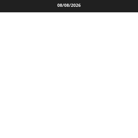
Salta
08/08/2026
al
contenuto