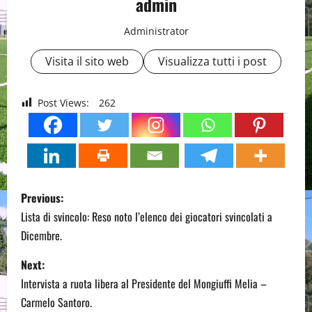
admin
Administrator
Visita il sito web
Visualizza tutti i post
Post Views:
262
P
Previous:
o
Lista di svincolo: Reso noto l’elenco dei giocatori svincolati a
Dicembre.
s
Next:
t
Intervista a ruota libera al Presidente del Mongiuffi Melia –
n
Carmelo Santoro.