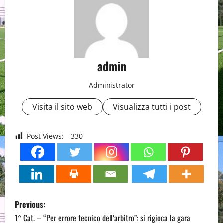
admin
Administrator
Visita il sito web
Visualizza tutti i post
Post Views:
330
P
Previous:
o
1^ Cat. – “Per errore tecnico dell’arbitro”: si rigioca la gara