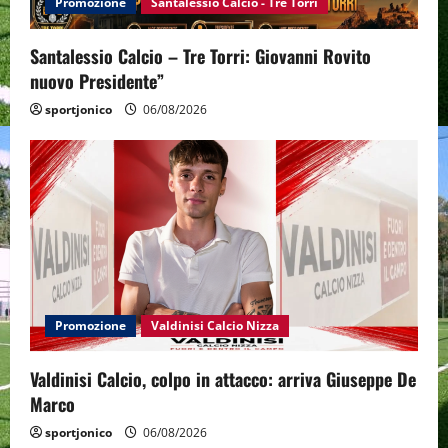
Promozione
Santalessio Calcio - Tre Torri
Santalessio Calcio – Tre Torri: Giovanni Rovito
nuovo Presidente”
sportjonico
06/08/2026
Promozione
Valdinisi Calcio Nizza
Valdinisi Calcio, colpo in attacco: arriva Giuseppe De
Marco
sportjonico
06/08/2026