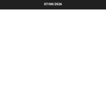
Salta
07/08/2026
al
contenuto