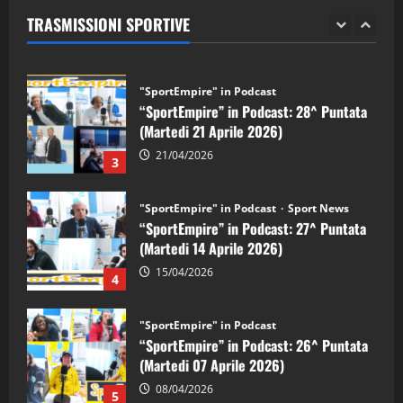
(Martedi 28 Aprile 2026)
TRASMISSIONI SPORTIVE
28/04/2026
2
"SportEmpire" in Podcast
“SportEmpire” in Podcast: 28^ Puntata
(Martedi 21 Aprile 2026)
21/04/2026
3
"SportEmpire" in Podcast
Sport News
“SportEmpire” in Podcast: 27^ Puntata
(Martedi 14 Aprile 2026)
15/04/2026
4
"SportEmpire" in Podcast
“SportEmpire” in Podcast: 26^ Puntata
(Martedi 07 Aprile 2026)
08/04/2026
5