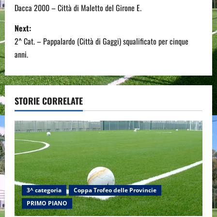
Dacca 2000 – Città di Maletto del Girone E.
s
Next:
t
2^ Cat. – Pappalardo (Città di Gaggi) squalificato per cinque
n
anni.
a
v
STORIE CORRELATE
i
g
a
t
3^ categoria
Coppa Trofeo delle Provincie
i
PRIMO PIANO