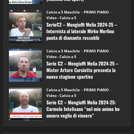
Sport
"SportEmpire" in Podcast
Sport News
(4-
30/09/2024
6)
“SportEmpire” in Podcast: 27^ Puntata
Calcio a 5 Maschile
PRIMO PIANO
–
(Martedi 14 Aprile 2026)
Video - Calcio a 5
Intervista
a
SerieC2 – Mongiuffi Melia 2024-25 –
15/04/2026
mister
4
Intervista al laterale Mirko Merlino
Arturo
Carciotto
punta di diamante rossoblù
(Mongiuffi
Melia)
"SportEmpire" in Podcast
26/09/2024
“SportEmpire” in Podcast: 26^ Puntata
Calcio a 5 Maschile
PRIMO PIANO
(Martedi 07 Aprile 2026)
Video - Calcio a 5
Serie C2 – Mongiuffi Melia 2024-25 –
08/04/2026
5
Mister Arturo Carciotto presenta la
nuova stagione sportiva
"SportEmpire" in Podcast
11/09/2024
“SportEmpire” in Podcast: 30^ Puntata
Calcio a 5 Maschile
PRIMO PIANO
(Martedi 05 Maggio 2026)
Video - Calcio a 5
Serie C2 – Mongiuffi Melia 2024-25:
08/05/2026
1
Carmelo Intelisano “nel mio animo ho
ancora voglia di vincere”
"SportEmpire" in Podcast
Sport News
05/09/2024
“SportEmpire” in Podcast: 29^ Puntata