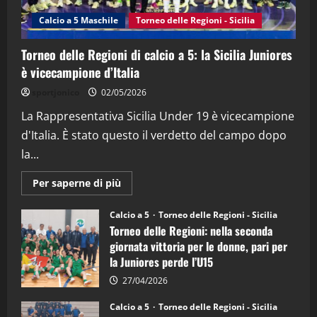
(Martedi 14 Aprile 2026)
Calcio a 5 Maschile
Torneo delle Regioni - Sicilia
15/04/2026
4
Torneo delle Regioni di calcio a 5: la Sicilia Juniores
è vicecampione d’Italia
"SportEmpire" in Podcast
“SportEmpire” in Podcast: 26^ Puntata
sportjonico
02/05/2026
(Martedi 07 Aprile 2026)
La Rappresentativa Sicilia Under 19 è vicecampione
08/04/2026
5
d'Italia. È stato questo il verdetto del campo dopo
la...
Maggiori
Per saperne di più
informazioni
su
Torneo
Calcio a 5
Torneo delle Regioni - Sicilia
delle
Torneo delle Regioni: nella seconda
Regioni
di
giornata vittoria per le donne, pari per
calcio
la Juniores perde l’U15
a
5:
la
27/04/2026
Sicilia
Juniores
Calcio a 5
Torneo delle Regioni - Sicilia
è