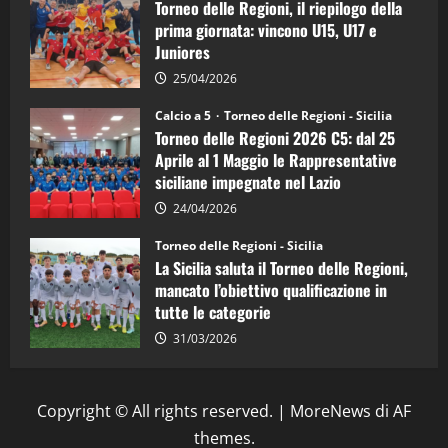
Torneo delle Regioni, il riepilogo della
vicecampione
d’Italia
prima giornata: vincono U15, U17 e
Juniores
25/04/2026
Calcio a 5
Torneo delle Regioni - Sicilia
Torneo delle Regioni 2026 C5: dal 25
Aprile al 1 Maggio le Rappresentative
siciliane impegnate nel Lazio
24/04/2026
Torneo delle Regioni - Sicilia
La Sicilia saluta il Torneo delle Regioni,
mancato l’obiettivo qualificazione in
tutte le categorie
31/03/2026
Copyright © All rights reserved.
|
MoreNews
di AF
themes.