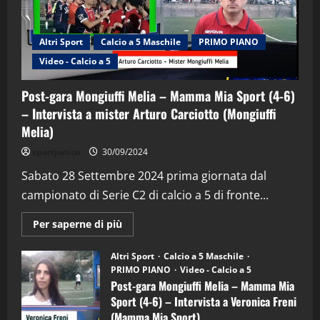
Altri Sport
Calcio a 5 Maschile
PRIMO PIANO
Video - Calcio a 5
Post-gara Mongiuffi Melia – Mamma Mia Sport (4-6)
– Intervista a mister Arturo Carciotto (Mongiuffi
Melia)
"SportEmpire" in Podcast
Sport News
sportjonico
30/09/2024
“SportEmpire” in Podcast: 29^ Puntata
(Martedi 28 Aprile 2026)
Sabato 28 Settembre 2024 prima giornata dal
campionato di Serie C2 di calcio a 5 di fronte...
28/04/2026
2
Maggiori
Per saperne di più
informazioni
"SportEmpire" in Podcast
su
“SportEmpire” in Podcast: 28^ Puntata
Post-
Altri Sport
Calcio a 5 Maschile
gara
(Martedi 21 Aprile 2026)
PRIMO PIANO
Video - Calcio a 5
Mongiuffi
Melia
Post-gara Mongiuffi Melia – Mamma Mia
21/04/2026
–
3
Sport (4-6) – Intervista a Veronica Freni
Mamma
Mia
(Mamma Mia Sport)