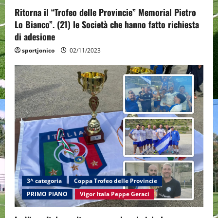
o
Ritorna il “Trofeo delle Provincie” Memorial Pietro
n
Lo Bianco”. (21) le Società che hanno fatto richiesta
di adesione
sportjonico
02/11/2023
3^ categoria
Coppa Trofeo delle Provincie
PRIMO PIANO
Vigor Itala Peppe Geraci