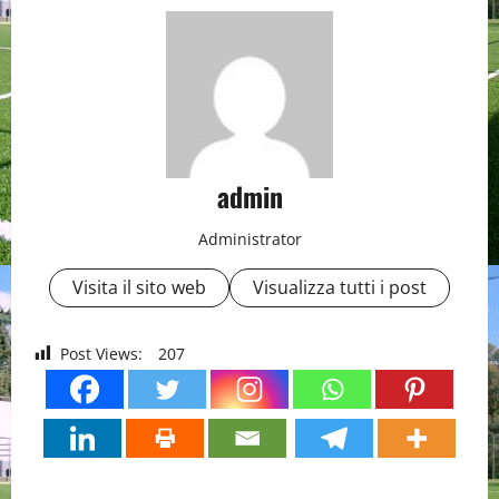
admin
Administrator
Visita il sito web
Visualizza tutti i post
Post Views:
207
P