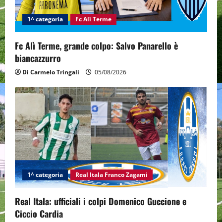
i
1^ categoria
Fc Alì Terme
o
n
Fc Alì Terme, grande colpo: Salvo Panarello è
biancazzurro
Di Carmelo Tringali
05/08/2026
1^ categoria
Real Itala Franco Zagami
Real Itala: ufficiali i colpi Domenico Guccione e
Ciccio Cardia