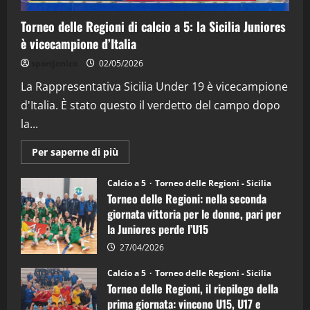
15/04/2026
4
Torneo delle Regioni di calcio a 5: la Sicilia Juniores
è vicecampione d’Italia
"SportEmpire" in Podcast
“SportEmpire” in Podcast: 26^ Puntata
sportjonico
02/05/2026
(Martedi 07 Aprile 2026)
La Rappresentativa Sicilia Under 19 è vicecampione
08/04/2026
5
d'Italia. È stato questo il verdetto del campo dopo
la...
Maggiori
Per saperne di più
informazioni
su
Torneo
Calcio a 5
Torneo delle Regioni - Sicilia
delle
Torneo delle Regioni: nella seconda
Regioni
di
giornata vittoria per le donne, pari per
calcio
la Juniores perde l’U15
a
5:
la
27/04/2026
Sicilia
Juniores
Calcio a 5
Torneo delle Regioni - Sicilia
è
Torneo delle Regioni, il riepilogo della
vicecampione
d’Italia
prima giornata: vincono U15, U17 e