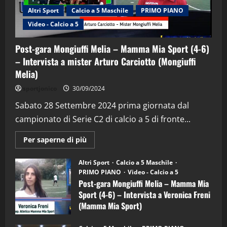
Altri Sport
Calcio a 5 Maschile
PRIMO PIANO
Video - Calcio a 5
Post-gara Mongiuffi Melia – Mamma Mia Sport (4-6)
– Intervista a mister Arturo Carciotto (Mongiuffi
Melia)
"SportEmpire" in Podcast
Sport News
sportjonico
30/09/2024
“SportEmpire” in Podcast: 29^ Puntata
(Martedi 28 Aprile 2026)
Sabato 28 Settembre 2024 prima giornata dal
campionato di Serie C2 di calcio a 5 di fronte...
28/04/2026
2
Maggiori
Per saperne di più
informazioni
"SportEmpire" in Podcast
su
“SportEmpire” in Podcast: 28^ Puntata
Post-
Altri Sport
Calcio a 5 Maschile
gara
(Martedi 21 Aprile 2026)
PRIMO PIANO
Video - Calcio a 5
Mongiuffi
Melia
Post-gara Mongiuffi Melia – Mamma Mia
21/04/2026
–
3
Sport (4-6) – Intervista a Veronica Freni
Mamma
Mia
(Mamma Mia Sport)
Sport
"SportEmpire" in Podcast
Sport News
(4-
30/09/2024
6)
“SportEmpire” in Podcast: 27^ Puntata