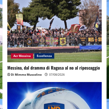
Acr Messina
Eccellenza
Messina, dal dramma di Ragusa al no al ripescaggio
Di Mimmo Muscolino
07/08/2026