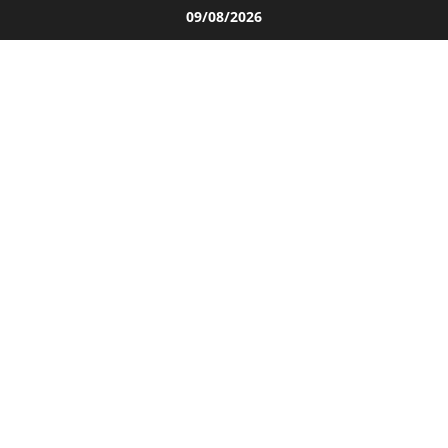
Salta
09/08/2026
al
contenuto