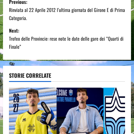
Previous:
o
Rinviata al 22 Aprile 2012 l’ultima giornata del Girone E di Prima
Categoria.
s
Next:
t
Trofeo delle Provincie: rese note le date delle gare dei “Quarti di
n
Finale”
a
v
STORIE CORRELATE
i
g
a
t