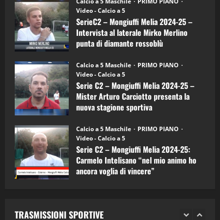
Calcio a 5 Maschile
PRIMO PIANO
–
(Martedi 14 Aprile 2026)
Video - Calcio a 5
Intervista
a
SerieC2 – Mongiuffi Melia 2024-25 –
15/04/2026
mister
4
Intervista al laterale Mirko Merlino
Arturo
Carciotto
punta di diamante rossoblù
(Mongiuffi
Melia)
"SportEmpire" in Podcast
26/09/2024
“SportEmpire” in Podcast: 26^ Puntata
Calcio a 5 Maschile
PRIMO PIANO
(Martedi 07 Aprile 2026)
Video - Calcio a 5
Serie C2 – Mongiuffi Melia 2024-25 –
08/04/2026
5
Mister Arturo Carciotto presenta la
nuova stagione sportiva
"SportEmpire" in Podcast
11/09/2024
“SportEmpire” in Podcast: 30^ Puntata
Calcio a 5 Maschile
PRIMO PIANO
(Martedi 05 Maggio 2026)
Video - Calcio a 5
Serie C2 – Mongiuffi Melia 2024-25:
08/05/2026
1
Carmelo Intelisano “nel mio animo ho
ancora voglia di vincere”
"SportEmpire" in Podcast
Sport News
05/09/2024
“SportEmpire” in Podcast: 29^ Puntata
(Martedi 28 Aprile 2026)
TRASMISSIONI SPORTIVE
28/04/2026
2