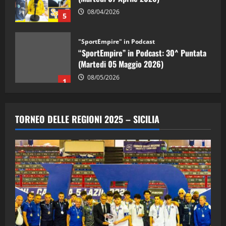
08/04/2026
5
"SportEmpire" in Podcast
“SportEmpire” in Podcast: 30^ Puntata
(Martedi 05 Maggio 2026)
08/05/2026
1
"SportEmpire" in Podcast
Sport News
“SportEmpire” in Podcast: 29^ Puntata
TORNEO DELLE REGIONI 2025 – SICILIA
(Martedi 28 Aprile 2026)
28/04/2026
2
"SportEmpire" in Podcast
“SportEmpire” in Podcast: 28^ Puntata
(Martedi 21 Aprile 2026)
21/04/2026
3