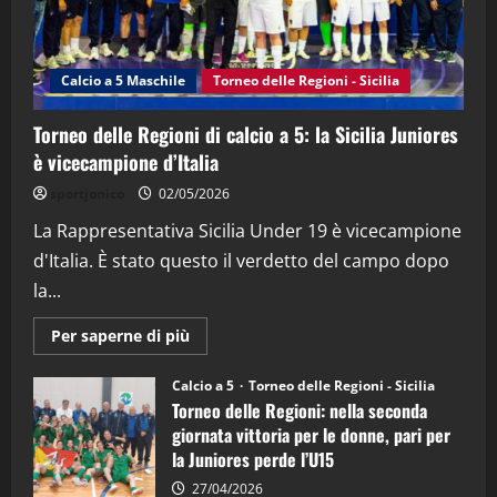
"SportEmpire" in Podcast
Sport News
“SportEmpire” in Podcast: 27^ Puntata
(Martedi 14 Aprile 2026)
Calcio a 5 Maschile
Torneo delle Regioni - Sicilia
15/04/2026
4
Torneo delle Regioni di calcio a 5: la Sicilia Juniores
è vicecampione d’Italia
"SportEmpire" in Podcast
“SportEmpire” in Podcast: 26^ Puntata
sportjonico
02/05/2026
(Martedi 07 Aprile 2026)
La Rappresentativa Sicilia Under 19 è vicecampione
08/04/2026
5
d'Italia. È stato questo il verdetto del campo dopo
la...
Maggiori
Per saperne di più
informazioni
su
Torneo
Calcio a 5
Torneo delle Regioni - Sicilia
delle
Torneo delle Regioni: nella seconda
Regioni
di
giornata vittoria per le donne, pari per
calcio
la Juniores perde l’U15
a
5:
la
27/04/2026