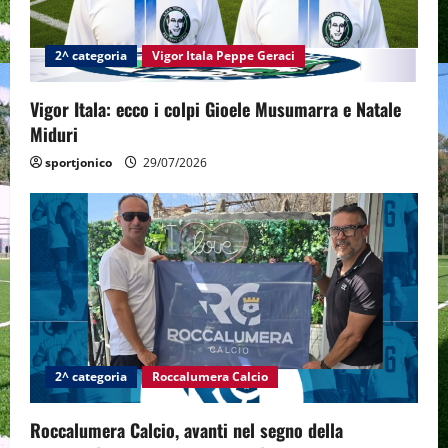
t
2^ categoria
Vigor Itala Peppe Geraci
i
Vigor Itala: ecco i colpi Gioele Musumarra e Natale
o
Miduri
n
sportjonico
29/07/2026
2^ categoria
Roccalumera Calcio
Roccalumera Calcio, avanti nel segno della