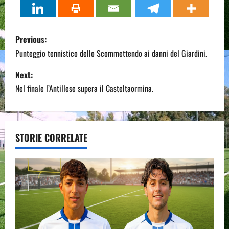
P
Previous:
o
Punteggio tennistico dello Scommettendo ai danni del Giardini.
s
Next:
Nel finale l’Antillese supera il Casteltaormina.
t
n
a
STORIE CORRELATE
v
i
g
a