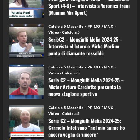
–
3
Sport (4-6) – Intervista a Veronica Freni
Mamma
Mia
(Mamma Mia Sport)
Sport
"SportEmpire" in Podcast
Sport News
(4-
30/09/2024
6)
“SportEmpire” in Podcast: 27^ Puntata
Calcio a 5 Maschile
PRIMO PIANO
–
(Martedi 14 Aprile 2026)
Video - Calcio a 5
Intervista
a
SerieC2 – Mongiuffi Melia 2024-25 –
15/04/2026
mister
4
Intervista al laterale Mirko Merlino
Arturo
Carciotto
punta di diamante rossoblù
(Mongiuffi
Melia)
"SportEmpire" in Podcast
26/09/2024
“SportEmpire” in Podcast: 26^ Puntata
Calcio a 5 Maschile
PRIMO PIANO
(Martedi 07 Aprile 2026)
Video - Calcio a 5
Serie C2 – Mongiuffi Melia 2024-25 –
08/04/2026
5
Mister Arturo Carciotto presenta la
nuova stagione sportiva
"SportEmpire" in Podcast
11/09/2024
“SportEmpire” in Podcast: 30^ Puntata
Calcio a 5 Maschile
PRIMO PIANO
(Martedi 05 Maggio 2026)
Video - Calcio a 5
Serie C2 – Mongiuffi Melia 2024-25:
08/05/2026
1
Carmelo Intelisano “nel mio animo ho
ancora voglia di vincere”