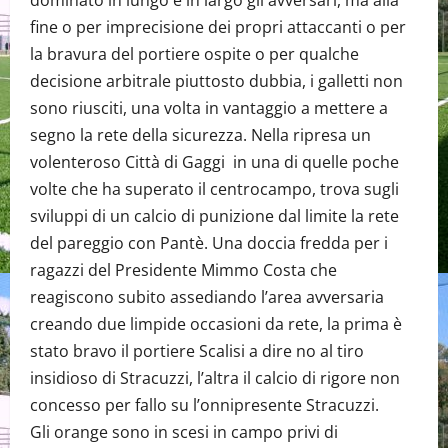
dominato in lungo e in largo gli avversari, ma alla
fine o per imprecisione dei propri attaccanti o per
la bravura del portiere ospite o per qualche
decisione arbitrale piuttosto dubbia, i galletti non
sono riusciti, una volta in vantaggio a mettere a
segno la rete della sicurezza. Nella ripresa un
volenteroso Città di Gaggi in una di quelle poche
volte che ha superato il centrocampo, trova sugli
sviluppi di un calcio di punizione dal limite la rete
del pareggio con Pantè. Una doccia fredda per i
ragazzi del Presidente Mimmo Costa che
reagiscono subito assediando l’area avversaria
creando due limpide occasioni da rete, la prima è
stato bravo il portiere Scalisi a dire no al tiro
insidioso di Stracuzzi, l’altra il calcio di rigore non
concesso per fallo su l’onnipresente Stracuzzi.
Gli orange sono in scesi in campo privi di