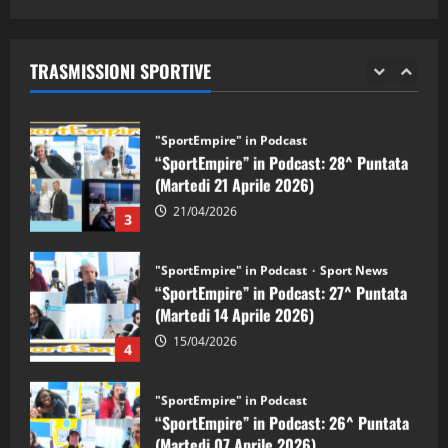
"SportEmpire" in Podcast
Sport News
05/09/2024
“SportEmpire” in Podcast: 29^ Puntata
(Martedi 28 Aprile 2026)
TRASMISSIONI SPORTIVE
28/04/2026
2
"SportEmpire" in Podcast
“SportEmpire” in Podcast: 28^ Puntata
(Martedi 21 Aprile 2026)
21/04/2026
3
"SportEmpire" in Podcast
Sport News
“SportEmpire” in Podcast: 27^ Puntata
(Martedi 14 Aprile 2026)
15/04/2026
4
"SportEmpire" in Podcast
“SportEmpire” in Podcast: 26^ Puntata
(Martedi 07 Aprile 2026)