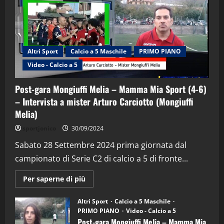
Altri Sport
Calcio a 5 Maschile
PRIMO PIANO
Video - Calcio a 5
Post-gara Mongiuffi Melia – Mamma Mia Sport (4-6)
– Intervista a mister Arturo Carciotto (Mongiuffi
Melia)
"SportEmpire" in Podcast
Sport News
sportjonico
30/09/2024
“SportEmpire” in Podcast: 29^ Puntata
(Martedi 28 Aprile 2026)
Sabato 28 Settembre 2024 prima giornata dal
campionato di Serie C2 di calcio a 5 di fronte...
28/04/2026
2
Maggiori
Per saperne di più
informazioni
"SportEmpire" in Podcast
su
“SportEmpire” in Podcast: 28^ Puntata
Post-
Altri Sport
Calcio a 5 Maschile
gara
(Martedi 21 Aprile 2026)
PRIMO PIANO
Video - Calcio a 5
Mongiuffi
Melia
Post-gara Mongiuffi Melia – Mamma Mia
21/04/2026