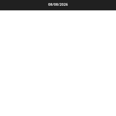
Salta
08/08/2026
al
contenuto