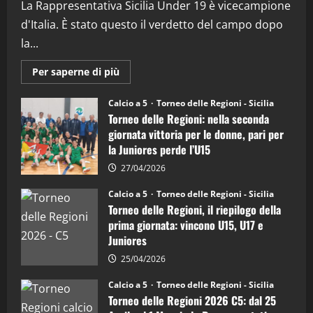
La Rappresentativa Sicilia Under 19 è vicecampione
08/04/2026
5
d'Italia. È stato questo il verdetto del campo dopo
la...
Maggiori
Per saperne di più
informazioni
su
Torneo
Calcio a 5
Torneo delle Regioni - Sicilia
delle
Torneo delle Regioni: nella seconda
Regioni
di
giornata vittoria per le donne, pari per
calcio
la Juniores perde l’U15
a
5:
la
27/04/2026
Sicilia
Juniores
Calcio a 5
Torneo delle Regioni - Sicilia
è
Torneo delle Regioni, il riepilogo della
vicecampione
d’Italia
prima giornata: vincono U15, U17 e
Juniores
25/04/2026
Calcio a 5
Torneo delle Regioni - Sicilia
Torneo delle Regioni 2026 C5: dal 25