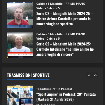
“SportEmpire” in Podcast: 26^ Puntata
Calcio a 5 Maschile
PRIMO PIANO
(Martedi 07 Aprile 2026)
Video - Calcio a 5
Serie C2 – Mongiuffi Melia 2024-25 –
08/04/2026
5
Mister Arturo Carciotto presenta la
nuova stagione sportiva
"SportEmpire" in Podcast
11/09/2024
“SportEmpire” in Podcast: 30^ Puntata
Calcio a 5 Maschile
PRIMO PIANO
(Martedi 05 Maggio 2026)
Video - Calcio a 5
Serie C2 – Mongiuffi Melia 2024-25:
08/05/2026
1
Carmelo Intelisano “nel mio animo ho
ancora voglia di vincere”
"SportEmpire" in Podcast
Sport News
05/09/2024
“SportEmpire” in Podcast: 29^ Puntata
(Martedi 28 Aprile 2026)
TRASMISSIONI SPORTIVE
28/04/2026
2
"SportEmpire" in Podcast
“SportEmpire” in Podcast: 28^ Puntata
(Martedi 21 Aprile 2026)