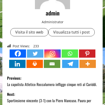
admin
Administrator
Visita il sito web
Visualizza tutti i post
Post Views:
233
P
Previous:
o
La capolista Atletico Roccalumera infligge cinque reti al Cariddi.
s
Next:
Sportinsieme vincente (3-1) con la Piero Mancuso. Paura per