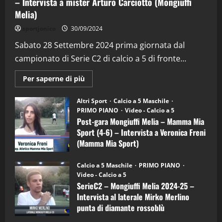
– Intervista a mister Arturo Carciotto (Mongiuffi
Melia)
"SportEmpire" in Podcast
Sport News
sportjonico
30/09/2024
“SportEmpire” in Podcast: 29^ Puntata
(Martedi 28 Aprile 2026)
Sabato 28 Settembre 2024 prima giornata dal
campionato di Serie C2 di calcio a 5 di fronte...
28/04/2026
2
Maggiori
Per saperne di più
informazioni
"SportEmpire" in Podcast
su
“SportEmpire” in Podcast: 28^ Puntata
Post-
Altri Sport
Calcio a 5 Maschile
gara
(Martedi 21 Aprile 2026)
PRIMO PIANO
Video - Calcio a 5
Mongiuffi
Melia
Post-gara Mongiuffi Melia – Mamma Mia
21/04/2026
–
3
Sport (4-6) – Intervista a Veronica Freni
Mamma
Mia
(Mamma Mia Sport)
Sport
"SportEmpire" in Podcast
Sport News
(4-
30/09/2024
6)
“SportEmpire” in Podcast: 27^ Puntata
Calcio a 5 Maschile
PRIMO PIANO
–
(Martedi 14 Aprile 2026)
Video - Calcio a 5
Intervista
a
SerieC2 – Mongiuffi Melia 2024-25 –
15/04/2026
mister
4
Intervista al laterale Mirko Merlino
Arturo
Carciotto
punta di diamante rossoblù
(Mongiuffi
Melia)
"SportEmpire" in Podcast
26/09/2024