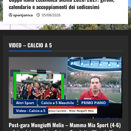
calendario e accoppiamenti dei sedicesimi
sportjonico
05/08/2026
VIDEO – CALCIO A 5
Altri Sport
Calcio a 5 Maschile
PRIMO PIANO
Video - Calcio a 5
Post-gara Mongiuffi Melia – Mamma Mia Sport (4-6)