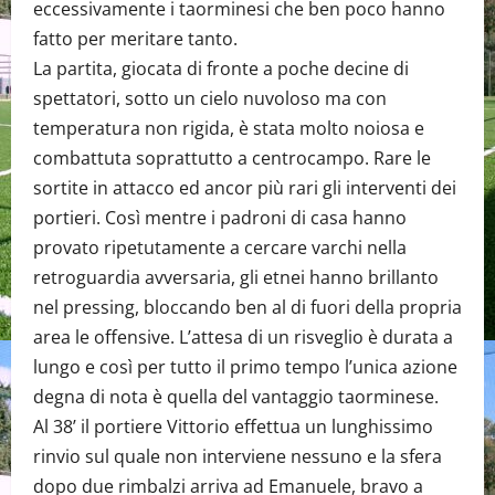
eccessivamente i taorminesi che ben poco hanno
fatto per meritare tanto.
La partita, giocata di fronte a poche decine di
spettatori, sotto un cielo nuvoloso ma con
temperatura non rigida, è stata molto noiosa e
combattuta soprattutto a centrocampo. Rare le
sortite in attacco ed ancor più rari gli interventi dei
portieri. Così mentre i padroni di casa hanno
provato ripetutamente a cercare varchi nella
retroguardia avversaria, gli etnei hanno brillanto
nel pressing, bloccando ben al di fuori della propria
area le offensive. L’attesa di un risveglio è durata a
lungo e così per tutto il primo tempo l’unica azione
degna di nota è quella del vantaggio taorminese.
Al 38’ il portiere Vittorio effettua un lunghissimo
rinvio sul quale non interviene nessuno e la sfera
dopo due rimbalzi arriva ad Emanuele, bravo a