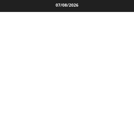
Salta
07/08/2026
al
contenuto