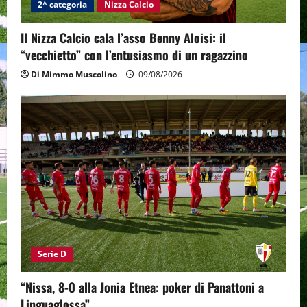
2^ categoria
Nizza Calcio
Il Nizza Calcio cala l’asso Benny Aloisi: il
“vecchietto” con l’entusiasmo di un ragazzino
Di Mimmo Muscolino
09/08/2026
Serie D
“Nissa, 8-0 alla Jonia Etnea: poker di Panattoni a
Linguaglossa”