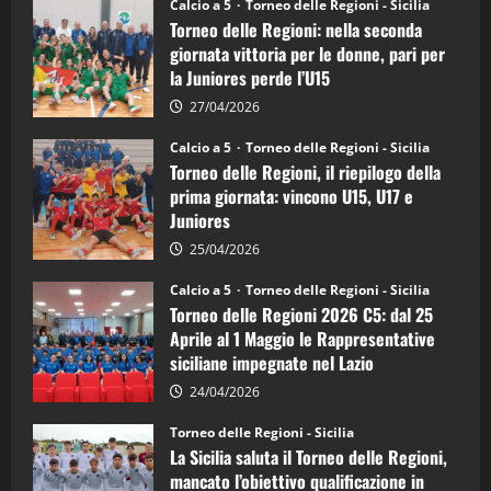
Torneo
Calcio a 5
Torneo delle Regioni - Sicilia
delle
Torneo delle Regioni: nella seconda
Regioni
di
giornata vittoria per le donne, pari per
calcio
la Juniores perde l’U15
a
5:
la
27/04/2026
Sicilia
Juniores
Calcio a 5
Torneo delle Regioni - Sicilia
è
Torneo delle Regioni, il riepilogo della
vicecampione
d’Italia
prima giornata: vincono U15, U17 e
Juniores
25/04/2026
Calcio a 5
Torneo delle Regioni - Sicilia
Torneo delle Regioni 2026 C5: dal 25
Aprile al 1 Maggio le Rappresentative
siciliane impegnate nel Lazio
24/04/2026
Torneo delle Regioni - Sicilia
La Sicilia saluta il Torneo delle Regioni,
mancato l’obiettivo qualificazione in