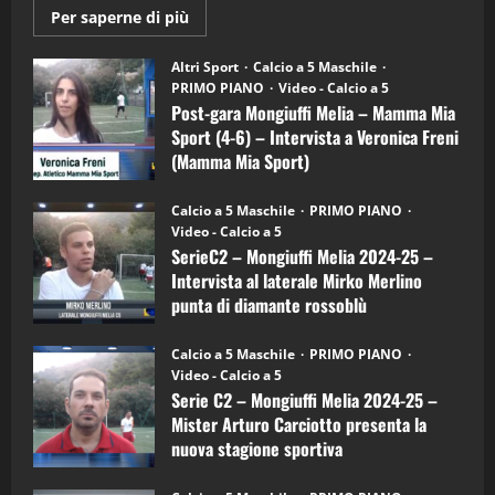
Maggiori
Per saperne di più
informazioni
"SportEmpire" in Podcast
su
“SportEmpire” in Podcast: 28^ Puntata
Post-
Altri Sport
Calcio a 5 Maschile
gara
(Martedi 21 Aprile 2026)
PRIMO PIANO
Video - Calcio a 5
Mongiuffi
Melia
Post-gara Mongiuffi Melia – Mamma Mia
21/04/2026
–
3
Sport (4-6) – Intervista a Veronica Freni
Mamma
Mia
(Mamma Mia Sport)
Sport
"SportEmpire" in Podcast
Sport News
(4-
30/09/2024
6)
“SportEmpire” in Podcast: 27^ Puntata
Calcio a 5 Maschile
PRIMO PIANO
–
(Martedi 14 Aprile 2026)
Video - Calcio a 5
Intervista
a
SerieC2 – Mongiuffi Melia 2024-25 –
15/04/2026
mister
4
Intervista al laterale Mirko Merlino
Arturo
Carciotto
punta di diamante rossoblù
(Mongiuffi
Melia)
"SportEmpire" in Podcast
26/09/2024
“SportEmpire” in Podcast: 26^ Puntata
Calcio a 5 Maschile
PRIMO PIANO
(Martedi 07 Aprile 2026)
Video - Calcio a 5
Serie C2 – Mongiuffi Melia 2024-25 –
08/04/2026
5
Mister Arturo Carciotto presenta la
nuova stagione sportiva
"SportEmpire" in Podcast
11/09/2024
“SportEmpire” in Podcast: 30^ Puntata