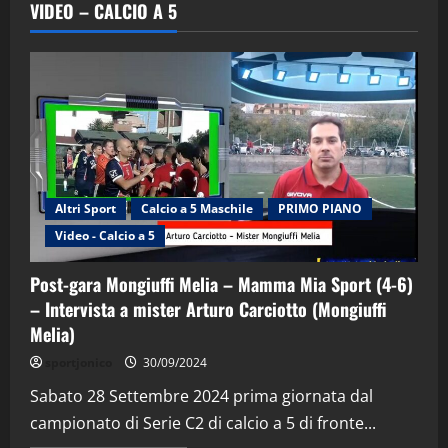
VIDEO – CALCIO A 5
Altri Sport
Calcio a 5 Maschile
PRIMO PIANO
Video - Calcio a 5
Post-gara Mongiuffi Melia – Mamma Mia Sport (4-6)
– Intervista a mister Arturo Carciotto (Mongiuffi
Melia)
"SportEmpire" in Podcast
Sport News
sportjonico
30/09/2024
“SportEmpire” in Podcast: 29^ Puntata
(Martedi 28 Aprile 2026)
Sabato 28 Settembre 2024 prima giornata dal
campionato di Serie C2 di calcio a 5 di fronte...
28/04/2026
2