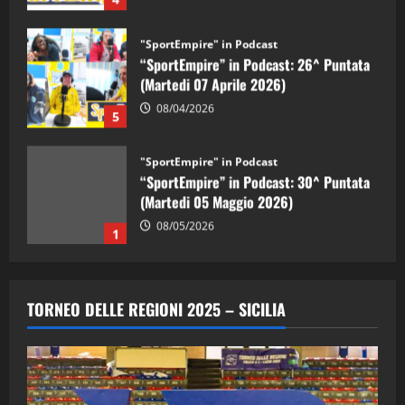
"SportEmpire" in Podcast
“SportEmpire” in Podcast: 26^ Puntata
(Martedi 07 Aprile 2026)
08/04/2026
5
"SportEmpire" in Podcast
“SportEmpire” in Podcast: 30^ Puntata
(Martedi 05 Maggio 2026)
08/05/2026
1
"SportEmpire" in Podcast
Sport News
“SportEmpire” in Podcast: 29^ Puntata
TORNEO DELLE REGIONI 2025 – SICILIA
(Martedi 28 Aprile 2026)
28/04/2026
2
"SportEmpire" in Podcast