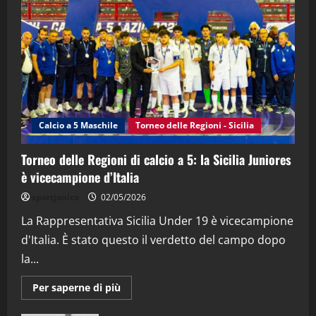
“SportEmpire” in Podcast: 28^ Puntata
(Martedi 21 Aprile 2026)
21/04/2026
3
"SportEmpire" in Podcast
Sport News
“SportEmpire” in Podcast: 27^ Puntata
(Martedi 14 Aprile 2026)
Calcio a 5 Maschile
Torneo delle Regioni - Sicilia
15/04/2026
4
Torneo delle Regioni di calcio a 5: la Sicilia Juniores
è vicecampione d’Italia
"SportEmpire" in Podcast
“SportEmpire” in Podcast: 26^ Puntata
sportjonico
02/05/2026
(Martedi 07 Aprile 2026)
La Rappresentativa Sicilia Under 19 è vicecampione
08/04/2026
5
d'Italia. È stato questo il verdetto del campo dopo
la...
Maggiori
Per saperne di più
informazioni
su