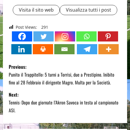
Visita il sito web
Visualizza tutti i post
Post Views:
291
P
Previous:
o
Punito il Trappitello: 5 turni a Torrisi, due a Prestipino. Inibito
fino al 28 Febbraio il dirigente Magro. Multa per la Società.
s
Next:
t
Tennis: Dopo due giornate l’Akron Savoca in testa al campionato
n
ASI.
a