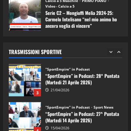
Calcio a 5 Maschile
PRIMO PIANO
(Martedi 05 Maggio 2026)
Video - Calcio a 5
Serie C2 – Mongiuffi Melia 2024-25:
08/05/2026
1
Carmelo Intelisano “nel mio animo ho
ancora voglia di vincere”
"SportEmpire" in Podcast
Sport News
05/09/2024
“SportEmpire” in Podcast: 29^ Puntata
(Martedi 28 Aprile 2026)
TRASMISSIONI SPORTIVE
28/04/2026
2
"SportEmpire" in Podcast
“SportEmpire” in Podcast: 28^ Puntata
(Martedi 21 Aprile 2026)
21/04/2026
3
"SportEmpire" in Podcast
Sport News
“SportEmpire” in Podcast: 27^ Puntata
(Martedi 14 Aprile 2026)
15/04/2026
4