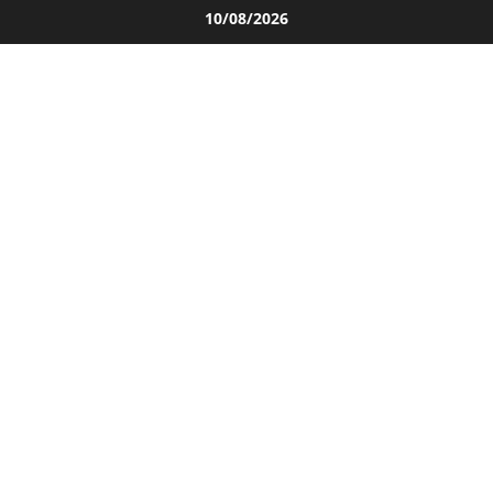
Salta
10/08/2026
al
contenuto