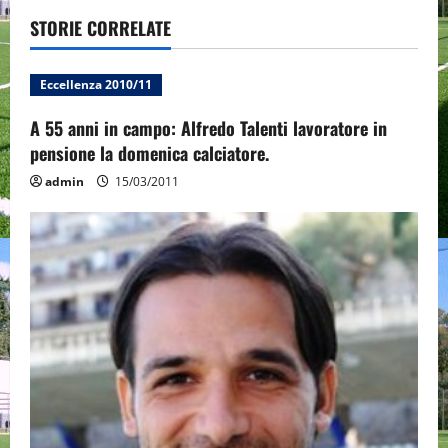
v
STORIE CORRELATE
i
Eccellenza 2010/11
g
A 55 anni in campo: Alfredo Talenti lavoratore in
a
pensione la domenica calciatore.
t
admin
15/03/2011
i
o
n