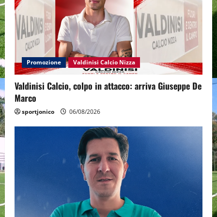
Promozione
Valdinisi Calcio Nizza
Valdinisi Calcio, colpo in attacco: arriva Giuseppe De
Marco
sportjonico
06/08/2026