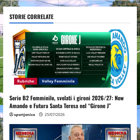
a
v
STORIE CORRELATE
i
g
a
t
i
Rubriche
Volley Femminile
o
Serie B2 Femminile, svelati i gironi 2026/27: New
n
Amando e Futura Santa Teresa nel “Girone J”
sportjonico
25/07/2026