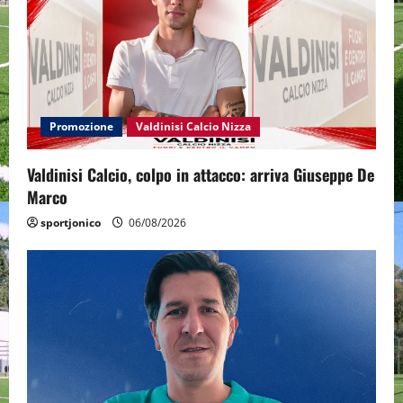
Promozione
Valdinisi Calcio Nizza
Valdinisi Calcio, colpo in attacco: arriva Giuseppe De
Marco
sportjonico
06/08/2026