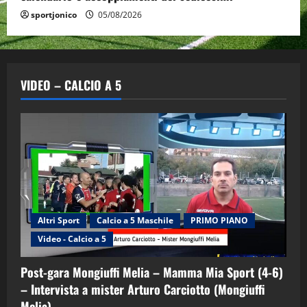
sportjonico
05/08/2026
VIDEO – CALCIO A 5
Altri Sport
Calcio a 5 Maschile
PRIMO PIANO
Video - Calcio a 5
Post-gara Mongiuffi Melia – Mamma Mia Sport (4-6)
– Intervista a mister Arturo Carciotto (Mongiuffi
Melia)