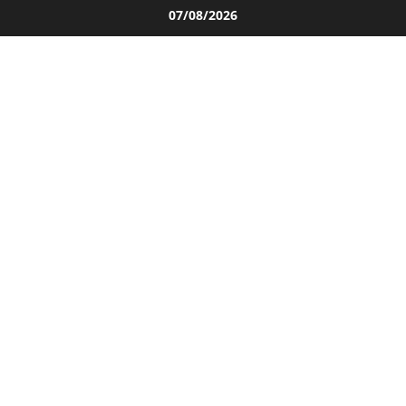
Salta
07/08/2026
al
contenuto