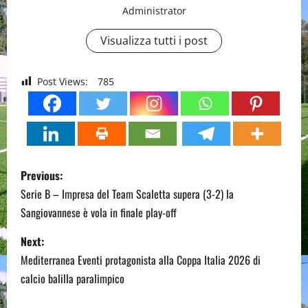
Administrator
Visualizza tutti i post
Post Views:
785
P
Previous:
o
Serie B – Impresa del Team Scaletta supera (3-2) la
Sangiovannese è vola in finale play-off
s
Next:
t
Mediterranea Eventi protagonista alla Coppa Italia 2026 di
n
calcio balilla paralimpico