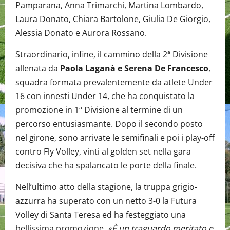
Pamparana, Anna Trimarchi, Martina Lombardo,
Laura Donato, Chiara Bartolone, Giulia De Giorgio,
Alessia Donato e Aurora Rossano.
Straordinario, infine, il cammino della 2ª Divisione
allenata da
Paola Laganà e Serena De Francesco
,
squadra formata prevalentemente da atlete Under
16 con innesti Under 14, che ha conquistato la
promozione in 1ª Divisione al termine di un
percorso entusiasmante. Dopo il secondo posto
nel girone, sono arrivate le semifinali e poi i play-off
contro Fly Volley, vinti al golden set nella gara
decisiva che ha spalancato le porte della finale.
Nell’ultimo atto della stagione, la truppa grigio-
azzurra ha superato con un netto 3-0 la Futura
Volley di Santa Teresa ed ha festeggiato una
bellissima promozione.
«È un traguardo meritato e