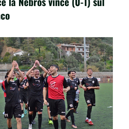
e la Nebros vince (0-1) sul
nco