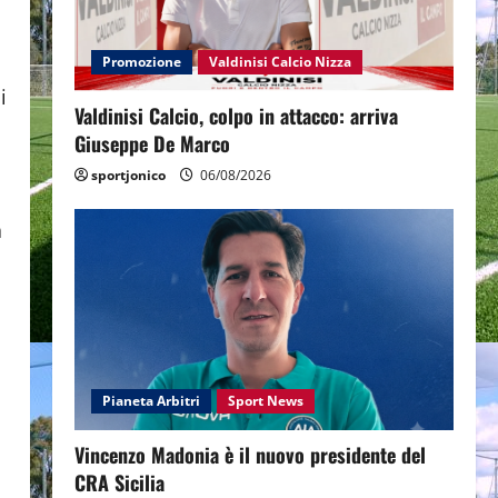
Promozione
Valdinisi Calcio Nizza
i
Valdinisi Calcio, colpo in attacco: arriva
Giuseppe De Marco
sportjonico
06/08/2026
a
Pianeta Arbitri
Sport News
Vincenzo Madonia è il nuovo presidente del
CRA Sicilia