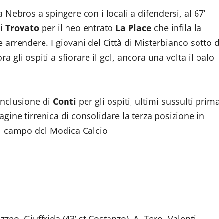
 Nebros a spingere con i locali a difendersi, al 67’
di
Trovato
per il neo entrato
La Place
che infila la
 arrendere. I giovani del Città di Misterbianco sotto d
gli ospiti a sfiorare il gol, ancora una volta il palo
nclusione di
Conti
per gli ospiti, ultimi sussulti prim
agine tirrenica di consolidare la terza posizione in
sul campo del Modica Calcio
eo, Giuffrida (43’ st Costanzo), A. Toro, Valenti,