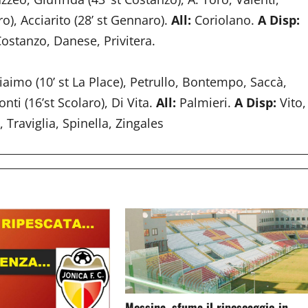
ro), Acciarito (28’ st Gennaro).
All:
Coriolano.
A Disp:
ostanzo, Danese, Privitera.
iaimo (10’ st La Place), Petrullo, Bontempo, Saccà,
onti (16’st Scolaro), Di Vita.
All:
Palmieri.
A Disp:
Vito,
, Traviglia, Spinella, Zingales
Messina, sfuma il ripescaggio in