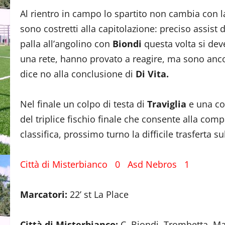
Al rientro in campo lo spartito non cambia con la
sono costretti alla capitolazione: preciso assist 
palla all’angolino con
Biondi
questa volta si deve
una rete, hanno provato a reagire, ma sono ancora 
dice no alla conclusione di
Di Vita.
Nel finale un colpo di testa di
Traviglia
e una co
del triplice fischio finale che consente alla comp
classifica, prossimo turno la difficile trasferta 
Città di Misterbianco 0 Asd Nebros 1
Marcatori:
22’ st La Place
Città di Misterbianco:
C. Biondi, Trombetta, Mazz