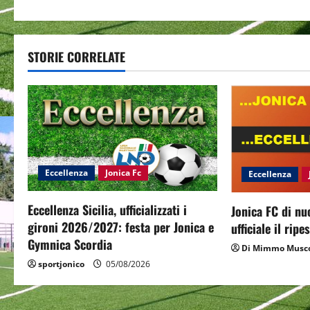
s
t
STORIE CORRELATE
n
a
v
i
Eccellenza
Jonica Fc
Eccellenza
g
a
Eccellenza Sicilia, ufficializzati i
Jonica FC di nu
gironi 2026/2027: festa per Jonica e
ufficiale il rip
t
Gymnica Scordia
Di Mimmo Musco
i
sportjonico
05/08/2026
o