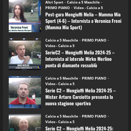
“SportEmpire” in Podcast: 28^ Puntata
Post-
Altri Sport
Calcio a 5 Maschile
gara
(Martedi 21 Aprile 2026)
PRIMO PIANO
Video - Calcio a 5
Mongiuffi
Melia
Post-gara Mongiuffi Melia – Mamma Mia
21/04/2026
–
3
Sport (4-6) – Intervista a Veronica Freni
Mamma
Mia
(Mamma Mia Sport)
Sport
"SportEmpire" in Podcast
Sport News
(4-
30/09/2024
6)
“SportEmpire” in Podcast: 27^ Puntata
Calcio a 5 Maschile
PRIMO PIANO
–
(Martedi 14 Aprile 2026)
Video - Calcio a 5
Intervista
a
SerieC2 – Mongiuffi Melia 2024-25 –
15/04/2026
mister
4
Intervista al laterale Mirko Merlino
Arturo
Carciotto
punta di diamante rossoblù
(Mongiuffi
Melia)
"SportEmpire" in Podcast
26/09/2024
“SportEmpire” in Podcast: 26^ Puntata
Calcio a 5 Maschile
PRIMO PIANO
(Martedi 07 Aprile 2026)
Video - Calcio a 5
Serie C2 – Mongiuffi Melia 2024-25 –
08/04/2026
5
Mister Arturo Carciotto presenta la
nuova stagione sportiva
"SportEmpire" in Podcast
11/09/2024
“SportEmpire” in Podcast: 30^ Puntata
Calcio a 5 Maschile
PRIMO PIANO
(Martedi 05 Maggio 2026)
Video - Calcio a 5
Serie C2 – Mongiuffi Melia 2024-25:
08/05/2026