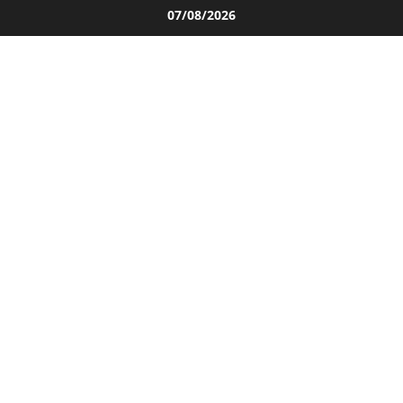
Salta
07/08/2026
al
contenuto