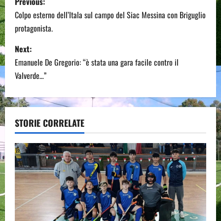
Previous:
o
Colpo esterno dell’Itala sul campo del Siac Messina con Briguglio
protagonista.
s
Next:
t
Emanuele De Gregorio: “è stata una gara facile contro il
n
Valverde…”
a
v
STORIE CORRELATE
i
g
a
t