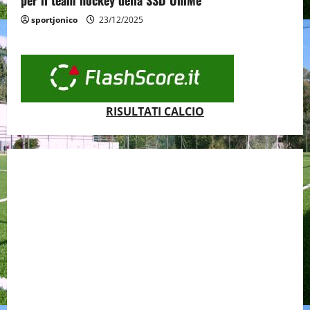
per il team hockey della SSD UniMe
sportjonico
23/12/2025
RISULTATI CALCIO