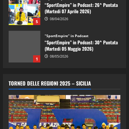
“SportEmpire” in Podcast: 26^ Puntata
(Martedi 07 Aprile 2026)
08/04/2026
5
"SportEmpire" in Podcast
“SportEmpire” in Podcast: 30^ Puntata
(Martedi 05 Maggio 2026)
08/05/2026
1
"SportEmpire" in Podcast
Sport News
“SportEmpire” in Podcast: 29^ Puntata
TORNEO DELLE REGIONI 2025 – SICILIA
(Martedi 28 Aprile 2026)
28/04/2026
2
"SportEmpire" in Podcast
“SportEmpire” in Podcast: 28^ Puntata
(Martedi 21 Aprile 2026)