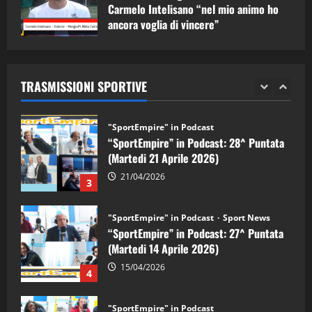
1
Carmelo Intelisano “nel mio animo ho
ancora voglia di vincere”
"SportEmpire" in Podcast
Sport News
05/09/2024
“SportEmpire” in Podcast: 29^ Puntata
(Martedi 28 Aprile 2026)
TRASMISSIONI SPORTIVE
28/04/2026
2
"SportEmpire" in Podcast
“SportEmpire” in Podcast: 28^ Puntata
(Martedi 21 Aprile 2026)
21/04/2026
3
"SportEmpire" in Podcast
Sport News
“SportEmpire” in Podcast: 27^ Puntata
(Martedi 14 Aprile 2026)
15/04/2026
4
"SportEmpire" in Podcast