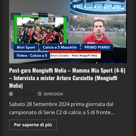
Altri Sport
Calcio a 5 Maschile
PRIMO PIANO
Video - Calcio a 5
Post-gara Mongiuffi Melia – Mamma Mia Sport (4-6)
– Intervista a mister Arturo Carciotto (Mongiuffi
Melia)
"SportEmpire" in Podcast
Sport News
sportjonico
30/09/2024
“SportEmpire” in Podcast: 29^ Puntata
(Martedi 28 Aprile 2026)
Sabato 28 Settembre 2024 prima giornata dal
campionato di Serie C2 di calcio a 5 di fronte...
28/04/2026
2
Maggiori
Per saperne di più
informazioni
"SportEmpire" in Podcast
su