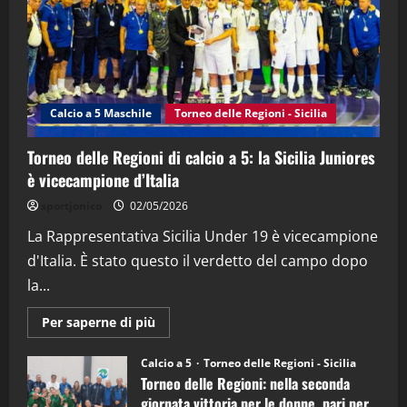
21/04/2026
3
"SportEmpire" in Podcast
Sport News
“SportEmpire” in Podcast: 27^ Puntata
(Martedi 14 Aprile 2026)
Calcio a 5 Maschile
Torneo delle Regioni - Sicilia
15/04/2026
4
Torneo delle Regioni di calcio a 5: la Sicilia Juniores
è vicecampione d’Italia
"SportEmpire" in Podcast
“SportEmpire” in Podcast: 26^ Puntata
sportjonico
02/05/2026
(Martedi 07 Aprile 2026)
La Rappresentativa Sicilia Under 19 è vicecampione
08/04/2026
5
d'Italia. È stato questo il verdetto del campo dopo
la...
Maggiori
Per saperne di più
informazioni
su
Torneo
Calcio a 5
Torneo delle Regioni - Sicilia
delle
Torneo delle Regioni: nella seconda
Regioni
di
giornata vittoria per le donne, pari per