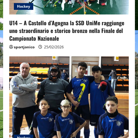
i
Hockey
o
U14 – A Castello d’Agogna la SSD UniMe raggiunge
n
uno straordinario e storico bronzo nella Finale del
Campionato Nazionale
sportjonico
25/02/2026
Hockey