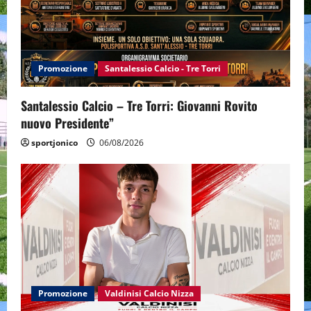
Promozione
Santalessio Calcio - Tre Torri
Santalessio Calcio – Tre Torri: Giovanni Rovito
nuovo Presidente”
sportjonico
06/08/2026
Promozione
Valdinisi Calcio Nizza