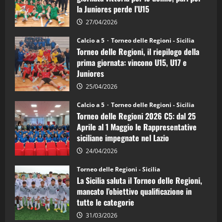
calcio
la Juniores perde l’U15
a
5:
la
27/04/2026
Sicilia
Juniores
Calcio a 5
Torneo delle Regioni - Sicilia
è
Torneo delle Regioni, il riepilogo della
vicecampione
d’Italia
prima giornata: vincono U15, U17 e
Juniores
25/04/2026
Calcio a 5
Torneo delle Regioni - Sicilia
Torneo delle Regioni 2026 C5: dal 25
Aprile al 1 Maggio le Rappresentative
siciliane impegnate nel Lazio
24/04/2026
Torneo delle Regioni - Sicilia
La Sicilia saluta il Torneo delle Regioni,
mancato l’obiettivo qualificazione in
tutte le categorie
31/03/2026