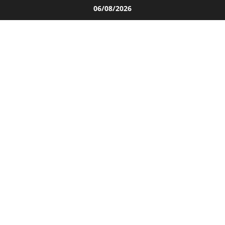
Salta
06/08/2026
al
contenuto