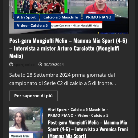
Altri Sport
Calcio a 5 Maschile
PRIMO PIANO
Video - Calcio a 5
Post-gara Mongiuffi Melia – Mamma Mia Sport (4-6)
– Intervista a mister Arturo Carciotto (Mongiuffi
Melia)
"SportEmpire" in Podcast
Sport News
sportjonico
30/09/2024
“SportEmpire” in Podcast: 29^ Puntata
(Martedi 28 Aprile 2026)
Sabato 28 Settembre 2024 prima giornata dal
campionato di Serie C2 di calcio a 5 di fronte...
28/04/2026
2
Maggiori
Per saperne di più
informazioni
"SportEmpire" in Podcast
su
“SportEmpire” in Podcast: 28^ Puntata
Post-
Altri Sport
Calcio a 5 Maschile
gara
(Martedi 21 Aprile 2026)
PRIMO PIANO
Video - Calcio a 5
Mongiuffi
Melia
Post-gara Mongiuffi Melia – Mamma Mia
21/04/2026
–
3
Sport (4-6) – Intervista a Veronica Freni
Mamma
Mia
(Mamma Mia Sport)