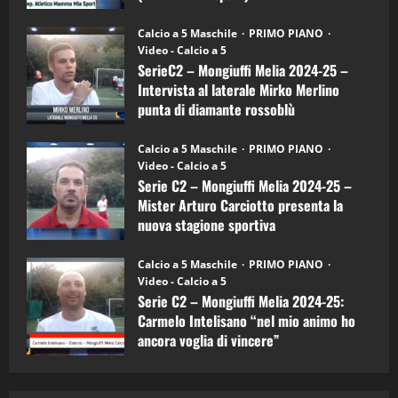
Sport
"SportEmpire" in Podcast
Sport News
(4-
30/09/2024
6)
“SportEmpire” in Podcast: 27^ Puntata
Calcio a 5 Maschile
PRIMO PIANO
–
(Martedi 14 Aprile 2026)
Video - Calcio a 5
Intervista
a
SerieC2 – Mongiuffi Melia 2024-25 –
15/04/2026
mister
4
Intervista al laterale Mirko Merlino
Arturo
Carciotto
punta di diamante rossoblù
(Mongiuffi
Melia)
"SportEmpire" in Podcast
26/09/2024
“SportEmpire” in Podcast: 26^ Puntata
Calcio a 5 Maschile
PRIMO PIANO
(Martedi 07 Aprile 2026)
Video - Calcio a 5
Serie C2 – Mongiuffi Melia 2024-25 –
08/04/2026
5
Mister Arturo Carciotto presenta la
nuova stagione sportiva
"SportEmpire" in Podcast
11/09/2024
“SportEmpire” in Podcast: 30^ Puntata
Calcio a 5 Maschile
PRIMO PIANO
(Martedi 05 Maggio 2026)
Video - Calcio a 5
Serie C2 – Mongiuffi Melia 2024-25:
08/05/2026
1
Carmelo Intelisano “nel mio animo ho
ancora voglia di vincere”
"SportEmpire" in Podcast
Sport News
05/09/2024
“SportEmpire” in Podcast: 29^ Puntata
(Martedi 28 Aprile 2026)