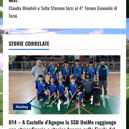
Next:
t
Claudia Minutoli e Sofia Sfameni terzi al 4^ Torneo Giovanile di
n
Terni.
a
v
STORIE CORRELATE
i
g
a
t
i
Hockey
o
U14 – A Castello d’Agogna la SSD UniMe raggiunge
n