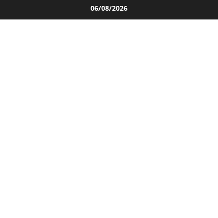
Salta
06/08/2026
al
contenuto