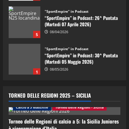
"SportEmpire" in Podcast
“SportEmpire” in Podcast: 26^ Puntata
(Martedi 07 Aprile 2026)
08/04/2026
5
"SportEmpire" in Podcast
“SportEmpire” in Podcast: 30^ Puntata
(Martedi 05 Maggio 2026)
08/05/2026
1
"SportEmpire" in Podcast
Sport News
“SportEmpire” in Podcast: 29^ Puntata
TORNEO DELLE REGIONI 2025 – SICILIA
(Martedi 28 Aprile 2026)
28/04/2026
Calcio a 5 Maschile
Torneo delle Regioni - Sicilia
2
Torneo delle Regioni di calcio a 5: la Sicilia Juniores
"SportEmpire" in Podcast
è vicecampione d’Italia