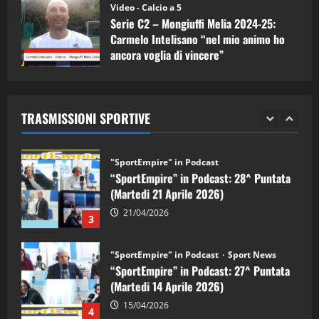
(Martedi 05 Maggio 2026)
Video - Calcio a 5
Serie C2 – Mongiuffi Melia 2024-25:
08/05/2026
1
Carmelo Intelisano “nel mio animo ho
ancora voglia di vincere”
"SportEmpire" in Podcast
Sport News
05/09/2024
“SportEmpire” in Podcast: 29^ Puntata
(Martedi 28 Aprile 2026)
TRASMISSIONI SPORTIVE
28/04/2026
2
"SportEmpire" in Podcast
“SportEmpire” in Podcast: 28^ Puntata
(Martedi 21 Aprile 2026)
21/04/2026
3
"SportEmpire" in Podcast
Sport News
“SportEmpire” in Podcast: 27^ Puntata
(Martedi 14 Aprile 2026)
15/04/2026
4