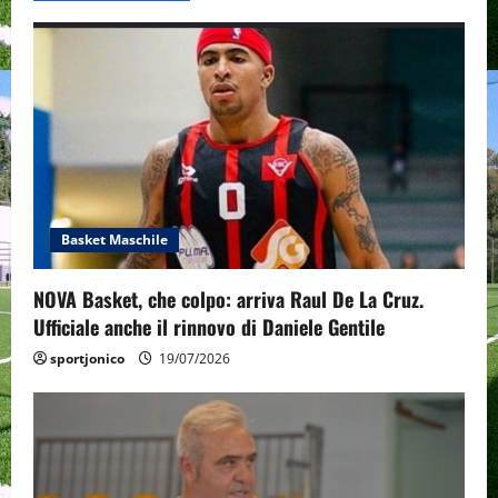
i
g
a
t
i
o
Basket Maschile
n
NOVA Basket, che colpo: arriva Raul De La Cruz.
Ufficiale anche il rinnovo di Daniele Gentile
sportjonico
19/07/2026