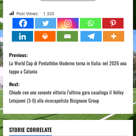
Post Views:
1.320
P
Previous:
o
La World Cup di Pentathlon Moderno torna in Italia: nel 2026 una
tappa a Catania
s
Next:
t
Chiude con una sonante vittoria l’ultima gara casalinga il Volley
n
Letojanni (3-0) alla vicecapolista Bisignano Group
a
v
STORIE CORRELATE