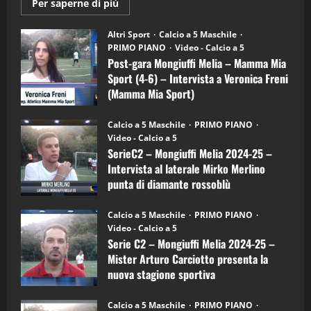
Maggiori
Per saperne di più
informazioni
"SportEmpire" in Podcast
su
“SportEmpire” in Podcast: 28^ Puntata
Post-
Altri Sport
Calcio a 5 Maschile
gara
(Martedi 21 Aprile 2026)
PRIMO PIANO
Video - Calcio a 5
Mongiuffi
Melia
Post-gara Mongiuffi Melia – Mamma Mia
21/04/2026
–
3
Sport (4-6) – Intervista a Veronica Freni
Mamma
Mia
(Mamma Mia Sport)
Sport
"SportEmpire" in Podcast
Sport News
(4-
30/09/2024
6)
“SportEmpire” in Podcast: 27^ Puntata
Calcio a 5 Maschile
PRIMO PIANO
–
(Martedi 14 Aprile 2026)
Video - Calcio a 5
Intervista
a
SerieC2 – Mongiuffi Melia 2024-25 –
15/04/2026
mister
4
Intervista al laterale Mirko Merlino
Arturo
Carciotto
punta di diamante rossoblù
(Mongiuffi
Melia)
"SportEmpire" in Podcast
26/09/2024
“SportEmpire” in Podcast: 26^ Puntata
Calcio a 5 Maschile
PRIMO PIANO
(Martedi 07 Aprile 2026)
Video - Calcio a 5
Serie C2 – Mongiuffi Melia 2024-25 –
08/04/2026
5
Mister Arturo Carciotto presenta la
nuova stagione sportiva
"SportEmpire" in Podcast
11/09/2024
“SportEmpire” in Podcast: 30^ Puntata
Calcio a 5 Maschile
PRIMO PIANO