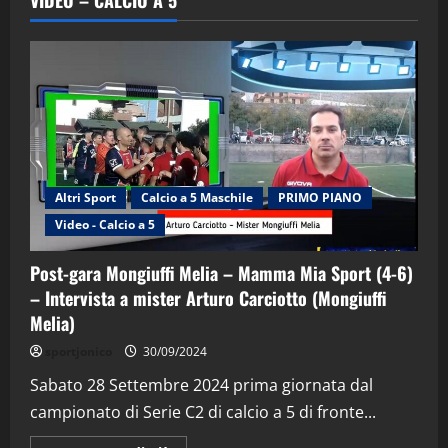
Altri Sport
Calcio a 5 Maschile
PRIMO PIANO
Video - Calcio a 5
Post-gara Mongiuffi Melia – Mamma Mia Sport (4-6)
– Intervista a mister Arturo Carciotto (Mongiuffi
Melia)
"SportEmpire" in Podcast
Sport News
sportjonico
30/09/2024
“SportEmpire” in Podcast: 29^ Puntata
(Martedi 28 Aprile 2026)
Sabato 28 Settembre 2024 prima giornata dal
campionato di Serie C2 di calcio a 5 di fronte...
28/04/2026
2