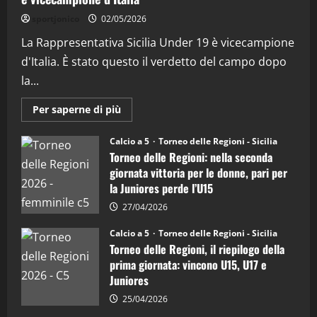
“SportEmpire” in Podcast: 28^ Puntata
(Martedi 21 Aprile 2026)
sportjonico
02/05/2026
21/04/2026
La Rappresentativa Sicilia Under 19 è vicecampione
3
d'Italia. È stato questo il verdetto del campo dopo
"SportEmpire" in Podcast
Sport News
la...
“SportEmpire” in Podcast: 27^ Puntata
(Martedi 14 Aprile 2026)
Maggiori
Per saperne di più
informazioni
15/04/2026
su
4
Torneo
Calcio a 5
Torneo delle Regioni - Sicilia
delle
Torneo delle Regioni: nella seconda
Regioni
di
"SportEmpire" in Podcast
giornata vittoria per le donne, pari per
calcio
“SportEmpire” in Podcast: 26^ Puntata
la Juniores perde l’U15
a
5:
(Martedi 07 Aprile 2026)
la
27/04/2026
Sicilia
08/04/2026
5
Juniores
Calcio a 5
Torneo delle Regioni - Sicilia
è
Torneo delle Regioni, il riepilogo della
vicecampione
d’Italia
prima giornata: vincono U15, U17 e
Juniores
25/04/2026