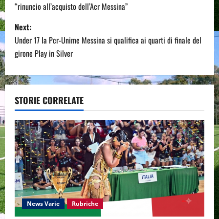
“rinuncio all’acquisto dell’Acr Messina”
s
Next:
t
Under 17 la Pcr-Unime Messina si qualifica ai quarti di finale del
n
girone Play in Silver
a
v
STORIE CORRELATE
i
g
a
t
i
News Varie
Rubriche