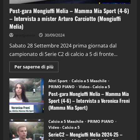
Post-gara Mongiuffi Melia – Mamma Mia Sport (4-6)
– Intervista a mister Arturo Carciotto (Mongiuffi
Melia)
"SportEmpire" in Podcast
Sport News
sportjonico
30/09/2024
“SportEmpire” in Podcast: 29^ Puntata
(Martedi 28 Aprile 2026)
Sabato 28 Settembre 2024 prima giornata dal
campionato di Serie C2 di calcio a 5 di fronte...
28/04/2026
2
Maggiori
Per saperne di più
informazioni
"SportEmpire" in Podcast
su
“SportEmpire” in Podcast: 28^ Puntata
Post-
Altri Sport
Calcio a 5 Maschile
gara
(Martedi 21 Aprile 2026)
PRIMO PIANO
Video - Calcio a 5
Mongiuffi
Melia
Post-gara Mongiuffi Melia – Mamma Mia
21/04/2026
–
3
Sport (4-6) – Intervista a Veronica Freni
Mamma
Mia
(Mamma Mia Sport)
Sport
"SportEmpire" in Podcast
Sport News
(4-
30/09/2024
6)
“SportEmpire” in Podcast: 27^ Puntata
Calcio a 5 Maschile
PRIMO PIANO
–
(Martedi 14 Aprile 2026)
Video - Calcio a 5
Intervista
a
SerieC2 – Mongiuffi Melia 2024-25 –
15/04/2026
mister
4