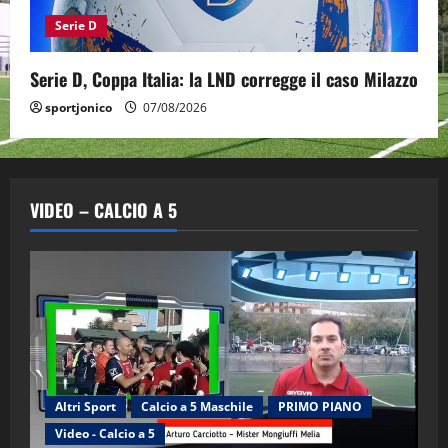
Serie D
Serie D, Coppa Italia: la LND corregge il caso Milazzo
sportjonico
07/08/2026
VIDEO – CALCIO A 5
Altri Sport
Calcio a 5 Maschile
PRIMO PIANO
Video - Calcio a 5