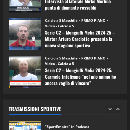
Intervista al laterale Mirko Merlino
Arturo
Carciotto
punta di diamante rossoblù
(Mongiuffi
Melia)
"SportEmpire" in Podcast
26/09/2024
“SportEmpire” in Podcast: 26^ Puntata
Calcio a 5 Maschile
PRIMO PIANO
(Martedi 07 Aprile 2026)
Video - Calcio a 5
Serie C2 – Mongiuffi Melia 2024-25 –
08/04/2026
5
Mister Arturo Carciotto presenta la
nuova stagione sportiva
"SportEmpire" in Podcast
11/09/2024
“SportEmpire” in Podcast: 30^ Puntata
Calcio a 5 Maschile
PRIMO PIANO
(Martedi 05 Maggio 2026)
Video - Calcio a 5
Serie C2 – Mongiuffi Melia 2024-25:
08/05/2026
1
Carmelo Intelisano “nel mio animo ho
ancora voglia di vincere”
"SportEmpire" in Podcast
Sport News
05/09/2024
“SportEmpire” in Podcast: 29^ Puntata
(Martedi 28 Aprile 2026)
TRASMISSIONI SPORTIVE
28/04/2026
2
"SportEmpire" in Podcast