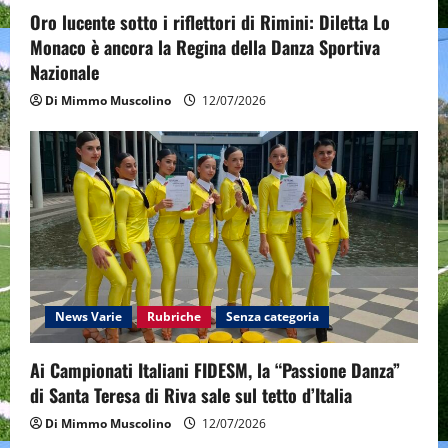
o
Oro lucente sotto i riflettori di Rimini: Diletta Lo
n
Monaco è ancora la Regina della Danza Sportiva
Nazionale
Di Mimmo Muscolino
12/07/2026
News Varie
Rubriche
Senza categoria
Ai Campionati Italiani FIDESM, la “Passione Danza”
di Santa Teresa di Riva sale sul tetto d’Italia
Di Mimmo Muscolino
12/07/2026