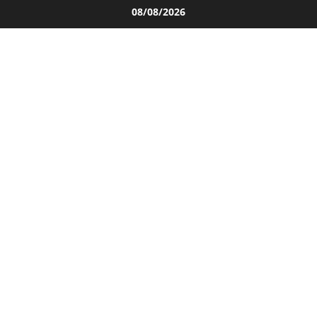
Salta
08/08/2026
al
contenuto