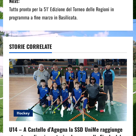
Next:
t
Tutto pronto per la 51′ Edizione del Torneo delle Regioni in
n
programma a fine marzo in Basilicata.
a
v
STORIE CORRELATE
i
g
a
t
i
Hockey
o
U14 – A Castello d’Agogna la SSD UniMe raggiunge
n