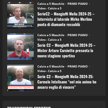
6)
“SportEmpire” in Podcast: 27^ Puntata
Calcio a 5 Maschile
PRIMO PIANO
–
(Martedi 14 Aprile 2026)
Video - Calcio a 5
Intervista
a
SerieC2 – Mongiuffi Melia 2024-25 –
15/04/2026
mister
4
Intervista al laterale Mirko Merlino
Arturo
Carciotto
punta di diamante rossoblù
(Mongiuffi
Melia)
"SportEmpire" in Podcast
26/09/2024
“SportEmpire” in Podcast: 26^ Puntata
Calcio a 5 Maschile
PRIMO PIANO
(Martedi 07 Aprile 2026)
Video - Calcio a 5
Serie C2 – Mongiuffi Melia 2024-25 –
08/04/2026
5
Mister Arturo Carciotto presenta la
nuova stagione sportiva
"SportEmpire" in Podcast
11/09/2024
“SportEmpire” in Podcast: 30^ Puntata
Calcio a 5 Maschile
PRIMO PIANO
(Martedi 05 Maggio 2026)
Video - Calcio a 5
Serie C2 – Mongiuffi Melia 2024-25:
08/05/2026
1
Carmelo Intelisano “nel mio animo ho
ancora voglia di vincere”
"SportEmpire" in Podcast
Sport News
05/09/2024
“SportEmpire” in Podcast: 29^ Puntata
(Martedi 28 Aprile 2026)