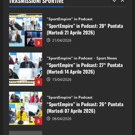
TRASMISSIONI SPORTIVE
28/04/2026
2
"SportEmpire" in Podcast
“SportEmpire” in Podcast: 28^ Puntata
(Martedi 21 Aprile 2026)
21/04/2026
3
"SportEmpire" in Podcast
Sport News
“SportEmpire” in Podcast: 27^ Puntata
(Martedi 14 Aprile 2026)
15/04/2026
4
"SportEmpire" in Podcast
“SportEmpire” in Podcast: 26^ Puntata
(Martedi 07 Aprile 2026)
08/04/2026
5