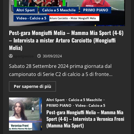
Altri Sport
Calcio a 5 Maschile
PRIMO PIANO
Video - Calcio a 5
Post-gara Mongiuffi Melia – Mamma Mia Sport (4-6)
– Intervista a mister Arturo Carciotto (Mongiuffi
Melia)
"SportEmpire" in Podcast
Sport News
sportjonico
30/09/2024
“SportEmpire” in Podcast: 29^ Puntata
(Martedi 28 Aprile 2026)
Sabato 28 Settembre 2024 prima giornata dal
campionato di Serie C2 di calcio a 5 di fronte...
28/04/2026
2
Maggiori
Per saperne di più
informazioni
"SportEmpire" in Podcast
su
“SportEmpire” in Podcast: 28^ Puntata
Post-
Altri Sport
Calcio a 5 Maschile
gara
(Martedi 21 Aprile 2026)
PRIMO PIANO
Video - Calcio a 5
Mongiuffi
Melia
Post-gara Mongiuffi Melia – Mamma Mia
21/04/2026
–
3
Sport (4-6) – Intervista a Veronica Freni
Mamma
Mia
(Mamma Mia Sport)
Sport
"SportEmpire" in Podcast
Sport News
(4-
30/09/2024