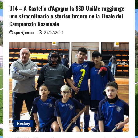
o
U14 – A Castello d’Agogna la SSD UniMe raggiunge
uno straordinario e storico bronzo nella Finale del
n
Campionato Nazionale
sportjonico
25/02/2026
Hockey