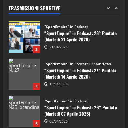
(Martedi 28 Aprile 2026)
TRASMISSIONI SPORTIVE
28/04/2026
2
"SportEmpire" in Podcast
“SportEmpire” in Podcast: 28^ Puntata
(Martedi 21 Aprile 2026)
21/04/2026
3
"SportEmpire" in Podcast
Sport News
“SportEmpire” in Podcast: 27^ Puntata
(Martedi 14 Aprile 2026)
15/04/2026
4
"SportEmpire" in Podcast
“SportEmpire” in Podcast: 26^ Puntata
(Martedi 07 Aprile 2026)
08/04/2026
5