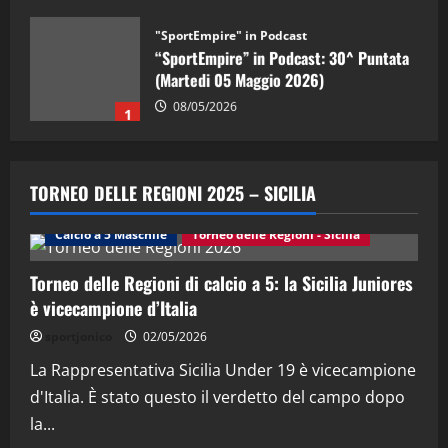
"SportEmpire" in Podcast
“SportEmpire” in Podcast: 30^ Puntata
(Martedi 05 Maggio 2026)
08/05/2026
1
"SportEmpire" in Podcast
Sport News
“SportEmpire” in Podcast: 29^ Puntata
TORNEO DELLE REGIONI 2025 – SICILIA
(Martedi 28 Aprile 2026)
28/04/2026
Calcio a 5 Maschile
Torneo delle Regioni - Sicilia
2
Torneo delle Regioni di calcio a 5: la Sicilia Juniores
"SportEmpire" in Podcast
è vicecampione d’Italia
“SportEmpire” in Podcast: 28^ Puntata
(Martedi 21 Aprile 2026)
sportjonico
02/05/2026
21/04/2026
La Rappresentativa Sicilia Under 19 è vicecampione
3
d'Italia. È stato questo il verdetto del campo dopo
"SportEmpire" in Podcast
Sport News
la...
“SportEmpire” in Podcast: 27^ Puntata