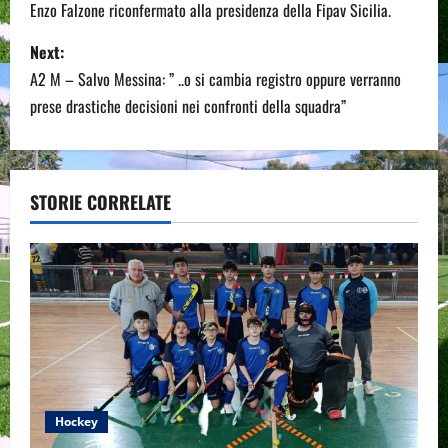
o
Enzo Falzone riconfermato alla presidenza della Fipav Sicilia.
s
Next:
A2 M – Salvo Messina: ” ..o si cambia registro oppure verranno
t
prese drastiche decisioni nei confronti della squadra”
n
a
STORIE CORRELATE
v
i
g
a
t
Hockey
i