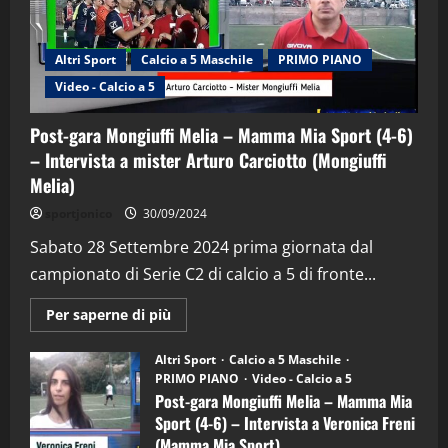
Altri Sport
Calcio a 5 Maschile
PRIMO PIANO
Video - Calcio a 5
Post-gara Mongiuffi Melia – Mamma Mia Sport (4-6)
– Intervista a mister Arturo Carciotto (Mongiuffi
Melia)
"SportEmpire" in Podcast
Sport News
sportjonico
30/09/2024
“SportEmpire” in Podcast: 29^ Puntata
(Martedi 28 Aprile 2026)
Sabato 28 Settembre 2024 prima giornata dal
campionato di Serie C2 di calcio a 5 di fronte...
28/04/2026
2
Maggiori
Per saperne di più
informazioni
"SportEmpire" in Podcast
su
“SportEmpire” in Podcast: 28^ Puntata
Post-
Altri Sport
Calcio a 5 Maschile
gara
(Martedi 21 Aprile 2026)
PRIMO PIANO
Video - Calcio a 5
Mongiuffi
Melia
Post-gara Mongiuffi Melia – Mamma Mia
21/04/2026
–
3
Sport (4-6) – Intervista a Veronica Freni
Mamma
Mia
(Mamma Mia Sport)