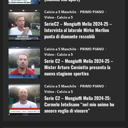
Sport
"SportEmpire" in Podcast
Sport News
(4-
30/09/2024
6)
“SportEmpire” in Podcast: 27^ Puntata
Calcio a 5 Maschile
PRIMO PIANO
–
(Martedi 14 Aprile 2026)
Video - Calcio a 5
Intervista
a
SerieC2 – Mongiuffi Melia 2024-25 –
15/04/2026
mister
4
Intervista al laterale Mirko Merlino
Arturo
Carciotto
punta di diamante rossoblù
(Mongiuffi
Melia)
"SportEmpire" in Podcast
26/09/2024
“SportEmpire” in Podcast: 26^ Puntata
Calcio a 5 Maschile
PRIMO PIANO
(Martedi 07 Aprile 2026)
Video - Calcio a 5
Serie C2 – Mongiuffi Melia 2024-25 –
08/04/2026
5
Mister Arturo Carciotto presenta la
nuova stagione sportiva
"SportEmpire" in Podcast
11/09/2024
“SportEmpire” in Podcast: 30^ Puntata
Calcio a 5 Maschile
PRIMO PIANO
(Martedi 05 Maggio 2026)
Video - Calcio a 5
Serie C2 – Mongiuffi Melia 2024-25:
08/05/2026
1
Carmelo Intelisano “nel mio animo ho
ancora voglia di vincere”
"SportEmpire" in Podcast
Sport News
05/09/2024
“SportEmpire” in Podcast: 29^ Puntata