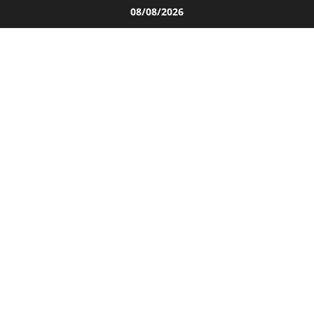
Salta
08/08/2026
al
contenuto