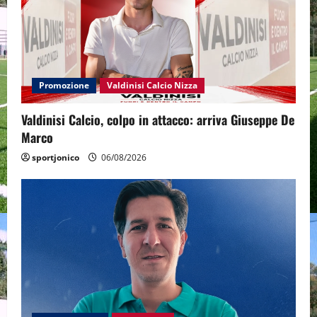
Promozione
Valdinisi Calcio Nizza
Valdinisi Calcio, colpo in attacco: arriva Giuseppe De
Marco
sportjonico
06/08/2026