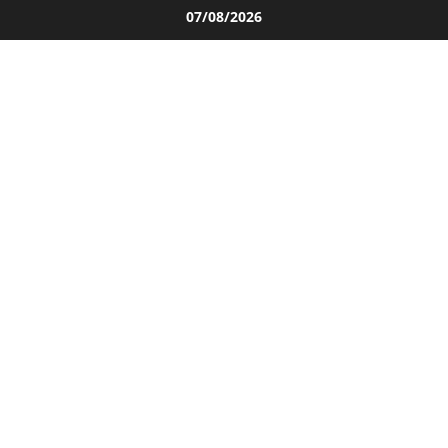
Salta
07/08/2026
al
contenuto