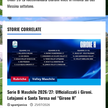
t
Messina sottotono.
n
a
STORIE CORRELATE
v
i
g
a
t
Rubriche
Volley Maschile
i
Serie B Maschile 2026/27: Ufficializzati i Gironi.
o
Letojanni e Santa Teresa nel “Girone H”
n
sportjonico
25/07/2026