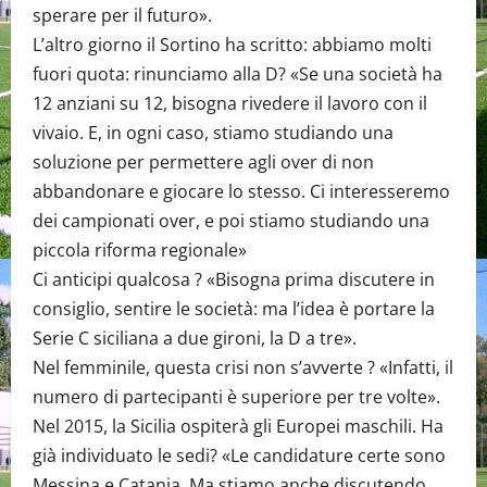
sperare per il futuro».
L’altro giorno il Sortino ha scritto: abbiamo molti
fuori quota: rinunciamo alla D? «Se una società ha
12 anziani su 12, bisogna rivedere il lavoro con il
vivaio. E, in ogni caso, stiamo studiando una
soluzione per permettere agli over di non
abbandonare e giocare lo stesso. Ci interesseremo
dei campionati over, e poi stiamo studiando una
piccola riforma regionale»
Ci anticipi qualcosa ? «Bisogna prima discutere in
consiglio, sentire le società: ma l’idea è portare la
Serie C siciliana a due gironi, la D a tre».
Nel femminile, questa crisi non s’avverte ? «Infatti, il
numero di partecipanti è superiore per tre volte».
Nel 2015, la Sicilia ospiterà gli Europei maschili. Ha
già individuato le sedi? «Le candidature certe sono
Messina e Catania. Ma stiamo anche discutendo