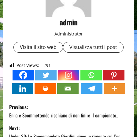
admin
Administrator
Visita il sito web
Visualizza tutti i post
Post Views:
291
P
Previous:
o
Enna e Scommettendo rischiano di non finire il campionato..
s
Next:
Under 20: La Raccomandata Giardini vince in rimonta sul Cus