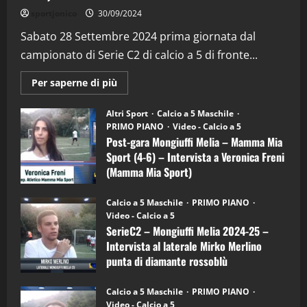
"SportEmpire" in Podcast
Sport News
sportjonico
30/09/2024
“SportEmpire” in Podcast: 29^ Puntata
(Martedi 28 Aprile 2026)
Sabato 28 Settembre 2024 prima giornata dal
campionato di Serie C2 di calcio a 5 di fronte...
28/04/2026
2
Maggiori
Per saperne di più
informazioni
"SportEmpire" in Podcast
su
“SportEmpire” in Podcast: 28^ Puntata
Post-
Altri Sport
Calcio a 5 Maschile
gara
(Martedi 21 Aprile 2026)
PRIMO PIANO
Video - Calcio a 5
Mongiuffi
Melia
Post-gara Mongiuffi Melia – Mamma Mia
21/04/2026
–
3
Sport (4-6) – Intervista a Veronica Freni
Mamma
Mia
(Mamma Mia Sport)
Sport
"SportEmpire" in Podcast
Sport News
(4-
30/09/2024
6)
“SportEmpire” in Podcast: 27^ Puntata
Calcio a 5 Maschile
PRIMO PIANO
–
(Martedi 14 Aprile 2026)
Video - Calcio a 5
Intervista
a
SerieC2 – Mongiuffi Melia 2024-25 –
15/04/2026
mister
4
Intervista al laterale Mirko Merlino
Arturo
Carciotto
punta di diamante rossoblù
(Mongiuffi
Melia)
"SportEmpire" in Podcast
26/09/2024
“SportEmpire” in Podcast: 26^ Puntata
Calcio a 5 Maschile
PRIMO PIANO
(Martedi 07 Aprile 2026)
Video - Calcio a 5