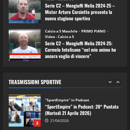
Serie C2 – Mongiuffi Melia 2024-25 –
08/04/2026
5
Mister Arturo Carciotto presenta la
nuova stagione sportiva
"SportEmpire" in Podcast
11/09/2024
“SportEmpire” in Podcast: 30^ Puntata
Calcio a 5 Maschile
PRIMO PIANO
(Martedi 05 Maggio 2026)
Video - Calcio a 5
Serie C2 – Mongiuffi Melia 2024-25:
08/05/2026
1
Carmelo Intelisano “nel mio animo ho
ancora voglia di vincere”
"SportEmpire" in Podcast
Sport News
05/09/2024
“SportEmpire” in Podcast: 29^ Puntata
(Martedi 28 Aprile 2026)
TRASMISSIONI SPORTIVE
28/04/2026
2
"SportEmpire" in Podcast
“SportEmpire” in Podcast: 28^ Puntata
(Martedi 21 Aprile 2026)
21/04/2026
3