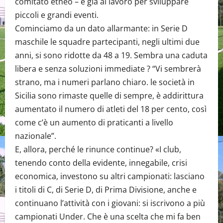
comitato etneo – è gia al lavoro per sviluppare
piccoli e grandi eventi.
Cominciamo da un dato allarmante: in Serie D
maschile le squadre partecipanti, negli ultimi due
anni, si sono ridotte da 48 a 19. Sembra una caduta
libera e senza soluzioni immediate ? “Vi sembrerà
strano, ma i numeri parlano chiaro. le società in
Sicilia sono rimaste quelle di sempre, è addirittura
aumentato il numero di atleti del 18 per cento, così
come c’è un aumento di praticanti a livello
nazionale”.
E, allora, perché le rinunce continue? «I club,
tenendo conto della evidente, innegabile, crisi
economica, investono su altri campionati: lasciano
i titoli di C, di Serie D, di Prima Divisione, anche e
continuano l’attività con i giovani: si iscrivono a più
campionati Under. Che è una scelta che mi fa ben