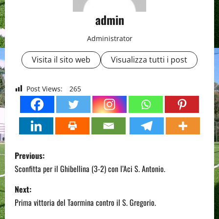
admin
Administrator
Visita il sito web
Visualizza tutti i post
Post Views:
265
P
Previous:
o
Sconfitta per il Ghibellina (3-2) con l’Aci S. Antonio.
s
Next:
Prima vittoria del Taormina contro il S. Gregorio.
t