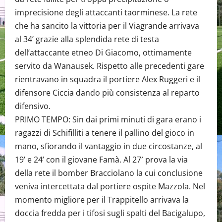
imprecisione degli attaccanti taorminese. La rete
che ha sancito la vittoria per il Viagrande arrivava
al 34’ grazie alla splendida rete di testa
dell’attaccante etneo Di Giacomo, ottimamente
servito da Wanausek. Rispetto alle precedenti gare
rientravano in squadra il portiere Alex Ruggeri e il
difensore Ciccia dando più consistenza al reparto
difensivo.
PRIMO TEMPO: Sin dai primi minuti di gara erano i
ragazzi di Schifilliti a tenere il pallino del gioco in
mano, sfiorando il vantaggio in due circostanze, al
19’ e 24’ con il giovane Famà. Al 27′ prova la via
della rete il bomber Bracciolano la cui conclusione
veniva intercettata dal portiere ospite Mazzola. Nel
momento migliore per il Trappitello arrivava la
doccia fredda per i tifosi sugli spalti del Bacigalupo,