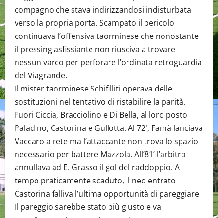
compagno che stava indirizzandosi indisturbata
verso la propria porta. Scampato il pericolo
continuava l’offensiva taorminese che nonostante
il pressing asfissiante non riusciva a trovare
nessun varco per perforare l’ordinata retroguardia
del Viagrande.
Il mister taorminese Schifilliti operava delle
sostituzioni nel tentativo di ristabilire la parità.
Fuori Ciccia, Bracciolino e Di Bella, al loro posto
Paladino, Castorina e Gullotta. Al 72′, Famà lanciava
Vaccaro a rete ma l’attaccante non trova lo spazio
necessario per battere Mazzola. All’81’ l’arbitro
annullava ad E. Grasso il gol del raddoppio. A
tempo praticamente scaduto, il neo entrato
Castorina falliva l’ultima opportunità di pareggiare.
Il pareggio sarebbe stato più giusto e va