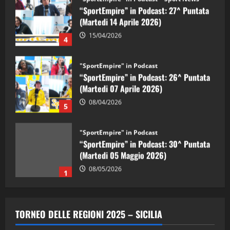
“SportEmpire” in Podcast: 27^ Puntata
(Martedi 14 Aprile 2026)
15/04/2026
4
"SportEmpire" in Podcast
“SportEmpire” in Podcast: 26^ Puntata
(Martedi 07 Aprile 2026)
08/04/2026
5
"SportEmpire" in Podcast
“SportEmpire” in Podcast: 30^ Puntata
(Martedi 05 Maggio 2026)
08/05/2026
1
"SportEmpire" in Podcast
Sport News
“SportEmpire” in Podcast: 29^ Puntata
TORNEO DELLE REGIONI 2025 – SICILIA
(Martedi 28 Aprile 2026)