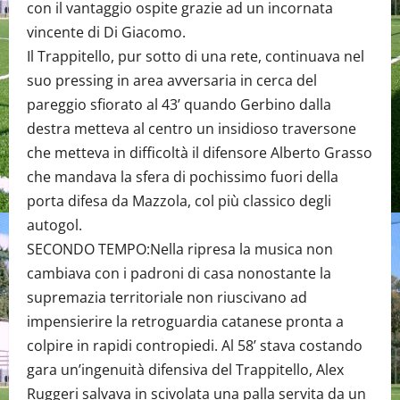
con il vantaggio ospite grazie ad un incornata
vincente di Di Giacomo.
Il Trappitello, pur sotto di una rete, continuava nel
suo pressing in area avversaria in cerca del
pareggio sfiorato al 43’ quando Gerbino dalla
destra metteva al centro un insidioso traversone
che metteva in difficoltà il difensore Alberto Grasso
che mandava la sfera di pochissimo fuori della
porta difesa da Mazzola, col più classico degli
autogol.
SECONDO TEMPO:Nella ripresa la musica non
cambiava con i padroni di casa nonostante la
supremazia territoriale non riuscivano ad
impensierire la retroguardia catanese pronta a
colpire in rapidi contropiedi. Al 58’ stava costando
gara un’ingenuità difensiva del Trappitello, Alex
Ruggeri salvava in scivolata una palla servita da un