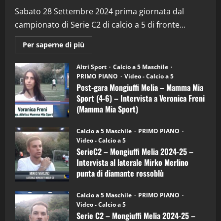
“SportEmpire” in Podcast: 29^ Puntata
(Martedi 28 Aprile 2026)
Sabato 28 Settembre 2024 prima giornata dal
campionato di Serie C2 di calcio a 5 di fronte...
28/04/2026
2
Maggiori
Per saperne di più
informazioni
"SportEmpire" in Podcast
su
“SportEmpire” in Podcast: 28^ Puntata
Post-
Altri Sport
Calcio a 5 Maschile
gara
(Martedi 21 Aprile 2026)
PRIMO PIANO
Video - Calcio a 5
Mongiuffi
Melia
Post-gara Mongiuffi Melia – Mamma Mia
21/04/2026
–
3
Sport (4-6) – Intervista a Veronica Freni
Mamma
Mia
(Mamma Mia Sport)
Sport
"SportEmpire" in Podcast
Sport News
(4-
30/09/2024
6)
“SportEmpire” in Podcast: 27^ Puntata
Calcio a 5 Maschile
PRIMO PIANO
–
(Martedi 14 Aprile 2026)
Video - Calcio a 5
Intervista
a
SerieC2 – Mongiuffi Melia 2024-25 –
15/04/2026
mister
4
Intervista al laterale Mirko Merlino
Arturo
Carciotto
punta di diamante rossoblù
(Mongiuffi
Melia)
"SportEmpire" in Podcast
26/09/2024
“SportEmpire” in Podcast: 26^ Puntata
Calcio a 5 Maschile
PRIMO PIANO
(Martedi 07 Aprile 2026)
Video - Calcio a 5
Serie C2 – Mongiuffi Melia 2024-25 –
08/04/2026