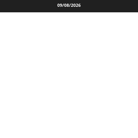
Salta
09/08/2026
al
contenuto