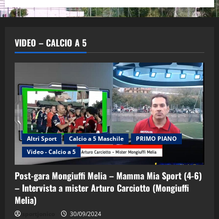
VIDEO – CALCIO A 5
Altri Sport
Calcio a 5 Maschile
PRIMO PIANO
Video - Calcio a 5
Post-gara Mongiuffi Melia – Mamma Mia Sport (4-6)
– Intervista a mister Arturo Carciotto (Mongiuffi
Melia)
"SportEmpire" in Podcast
Sport News
sportjonico
30/09/2024