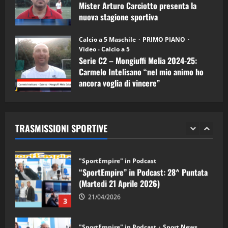
5
Mister Arturo Carciotto presenta la
nuova stagione sportiva
"SportEmpire" in Podcast
11/09/2024
“SportEmpire” in Podcast: 30^ Puntata
Calcio a 5 Maschile
PRIMO PIANO
(Martedi 05 Maggio 2026)
Video - Calcio a 5
Serie C2 – Mongiuffi Melia 2024-25:
08/05/2026
1
Carmelo Intelisano “nel mio animo ho
ancora voglia di vincere”
"SportEmpire" in Podcast
Sport News
05/09/2024
“SportEmpire” in Podcast: 29^ Puntata
(Martedi 28 Aprile 2026)
TRASMISSIONI SPORTIVE
28/04/2026
2
"SportEmpire" in Podcast
“SportEmpire” in Podcast: 28^ Puntata
(Martedi 21 Aprile 2026)
21/04/2026
3
"SportEmpire" in Podcast
Sport News