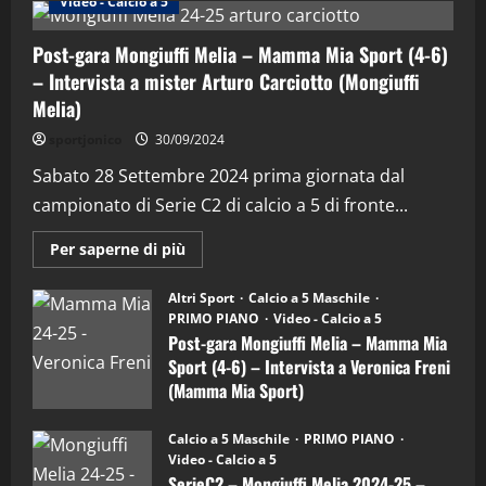
Video - Calcio a 5
Post-gara Mongiuffi Melia – Mamma Mia Sport (4-6)
– Intervista a mister Arturo Carciotto (Mongiuffi
Melia)
"SportEmpire" in Podcast
Sport News
sportjonico
30/09/2024
“SportEmpire” in Podcast: 29^ Puntata
(Martedi 28 Aprile 2026)
Sabato 28 Settembre 2024 prima giornata dal
campionato di Serie C2 di calcio a 5 di fronte...
28/04/2026
2
Maggiori
Per saperne di più
informazioni
"SportEmpire" in Podcast
su
“SportEmpire” in Podcast: 28^ Puntata
Post-
Altri Sport
Calcio a 5 Maschile
gara
(Martedi 21 Aprile 2026)
PRIMO PIANO
Video - Calcio a 5
Mongiuffi
Melia
Post-gara Mongiuffi Melia – Mamma Mia
21/04/2026
–
3
Sport (4-6) – Intervista a Veronica Freni
Mamma
Mia
(Mamma Mia Sport)
Sport
"SportEmpire" in Podcast
Sport News
(4-
30/09/2024
6)
“SportEmpire” in Podcast: 27^ Puntata
Calcio a 5 Maschile
PRIMO PIANO
–
(Martedi 14 Aprile 2026)
Video - Calcio a 5
Intervista
a
SerieC2 – Mongiuffi Melia 2024-25 –