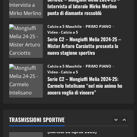
15/04/2026
mister
4
Intervista al laterale Mirko Merlino
Arturo
Carciotto
punta di diamante rossoblù
(Mongiuffi
Melia)
"SportEmpire" in Podcast
26/09/2024
“SportEmpire” in Podcast: 26^ Puntata
Calcio a 5 Maschile
PRIMO PIANO
(Martedi 07 Aprile 2026)
Video - Calcio a 5
Serie C2 – Mongiuffi Melia 2024-25 –
08/04/2026
5
Mister Arturo Carciotto presenta la
nuova stagione sportiva
"SportEmpire" in Podcast
11/09/2024
“SportEmpire” in Podcast: 30^ Puntata
Calcio a 5 Maschile
PRIMO PIANO
(Martedi 05 Maggio 2026)
Video - Calcio a 5
Serie C2 – Mongiuffi Melia 2024-25:
08/05/2026
1
Carmelo Intelisano “nel mio animo ho
ancora voglia di vincere”
"SportEmpire" in Podcast
Sport News
05/09/2024
“SportEmpire” in Podcast: 29^ Puntata
(Martedi 28 Aprile 2026)
TRASMISSIONI SPORTIVE
28/04/2026
2