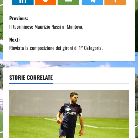
P
Previous:
o
Il taorminese Maurizio Nassi al Mantova.
s
Next:
Rinviata la composizione dei gironi di 1° Categoria.
t
n
a
STORIE CORRELATE
v
i
g
a