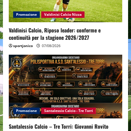
t
Promozione
Valdinisi Calcio Nizza
i
o
Valdinisi Calcio, Riposo leader: conferme e
continuità per la stagione 2026/2027
n
sportjonico
07/08/2026
Promozione
Santalessio Calcio - Tre Torri
Santalessio Calcio – Tre Torri: Giovanni Rovito