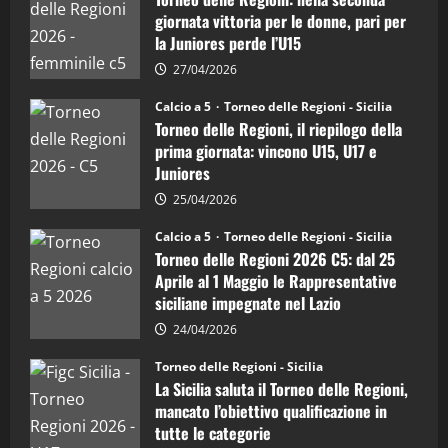
Regioni
di
"SportEmpire" in Podcast
giornata vittoria per le donne, pari per
calcio
“SportEmpire” in Podcast: 26^ Puntata
la Juniores perde l’U15
a
5:
(Martedi 07 Aprile 2026)
la
27/04/2026
Sicilia
08/04/2026
5
Juniores
Calcio a 5
Torneo delle Regioni - Sicilia
è
Torneo delle Regioni, il riepilogo della
vicecampione
d’Italia
prima giornata: vincono U15, U17 e
Juniores
25/04/2026
Calcio a 5
Torneo delle Regioni - Sicilia
Torneo delle Regioni 2026 C5: dal 25
Aprile al 1 Maggio le Rappresentative
siciliane impegnate nel Lazio
24/04/2026
Torneo delle Regioni - Sicilia
La Sicilia saluta il Torneo delle Regioni,
mancato l’obiettivo qualificazione in
tutte le categorie