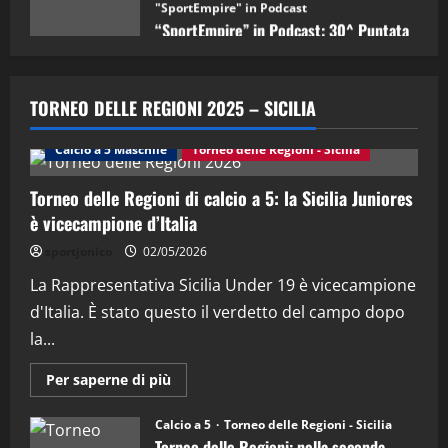
08/05/2026
1
"SportEmpire" in Podcast
Sport News
“SportEmpire” in Podcast: 29^ Puntata
TORNEO DELLE REGIONI 2025 – SICILIA
(Martedi 28 Aprile 2026)
28/04/2026
Calcio a 5 Maschile
Torneo delle Regioni - Sicilia
2
Torneo delle Regioni di calcio a 5: la Sicilia Juniores
"SportEmpire" in Podcast
è vicecampione d’Italia
“SportEmpire” in Podcast: 28^ Puntata
(Martedi 21 Aprile 2026)
sportjonico
02/05/2026
21/04/2026
La Rappresentativa Sicilia Under 19 è vicecampione
3
d'Italia. È stato questo il verdetto del campo dopo
"SportEmpire" in Podcast
Sport News
la...
“SportEmpire” in Podcast: 27^ Puntata
(Martedi 14 Aprile 2026)
Maggiori
Per saperne di più
informazioni
15/04/2026
su
4
Torneo
Calcio a 5
Torneo delle Regioni - Sicilia
delle
Torneo delle Regioni: nella seconda