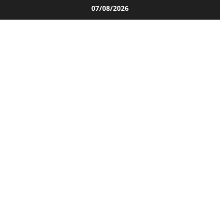
Salta
07/08/2026
al
contenuto