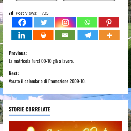
Post Views:
735
P
Previous:
o
La matricola Furci 09-10 già a lavoro.
s
Next:
Varato il calendario di Promozione 2009-10.
t
n
a
STORIE CORRELATE
v