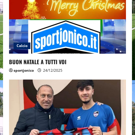
i
g
a
t
Calcio
i
BUON NATALE A TUTTI VOI
o
sportjonico
24/12/2025
n