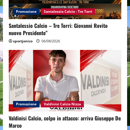
Promozione
Santalessio Calcio - Tre Torri
Santalessio Calcio – Tre Torri: Giovanni Rovito
nuovo Presidente”
sportjonico
06/08/2026
Promozione
Valdinisi Calcio Nizza
Valdinisi Calcio, colpo in attacco: arriva Giuseppe De
Marco