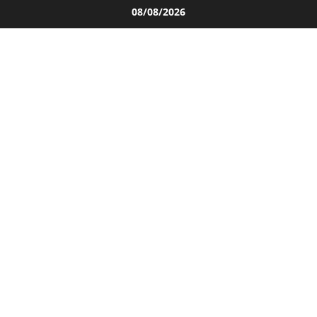
Salta
08/08/2026
al
contenuto