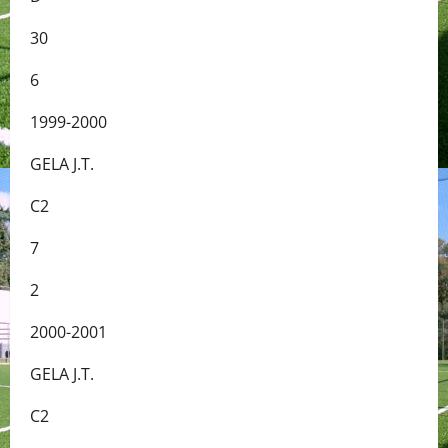
30
6
1999-2000
GELA J.T.
C2
7
2
2000-2001
GELA J.T.
C2