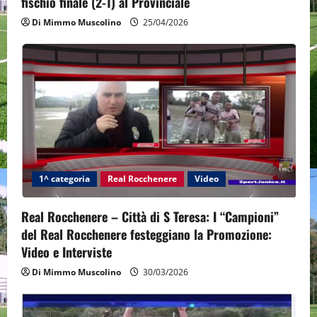
fischio finale (2-1) al Provinciale
n
Di Mimmo Muscolino
25/04/2026
1^ categoria
Real Rocchenere
Video
Real Rocchenere – Città di S Teresa: I “Campioni”
del Real Rocchenere festeggiano la Promozione:
Video e Interviste
Di Mimmo Muscolino
30/03/2026