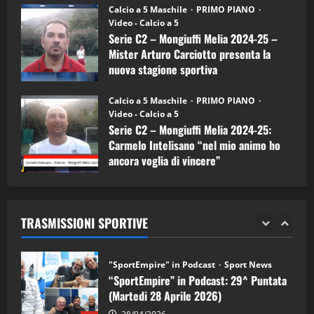
“SportEmpire” in Podcast: 26^ Puntata
Calcio a 5 Maschile
PRIMO PIANO
(Martedi 07 Aprile 2026)
Video - Calcio a 5
Serie C2 – Mongiuffi Melia 2024-25 –
08/04/2026
5
Mister Arturo Carciotto presenta la
nuova stagione sportiva
"SportEmpire" in Podcast
11/09/2024
“SportEmpire” in Podcast: 30^ Puntata
Calcio a 5 Maschile
PRIMO PIANO
(Martedi 05 Maggio 2026)
Video - Calcio a 5
Serie C2 – Mongiuffi Melia 2024-25:
08/05/2026
1
Carmelo Intelisano “nel mio animo ho
ancora voglia di vincere”
"SportEmpire" in Podcast
Sport News
05/09/2024
“SportEmpire” in Podcast: 29^ Puntata
(Martedi 28 Aprile 2026)
TRASMISSIONI SPORTIVE
28/04/2026
2
"SportEmpire" in Podcast
“SportEmpire” in Podcast: 28^ Puntata
(Martedi 21 Aprile 2026)