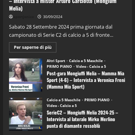
– Intervista a mister Arturo Carciotto (Mongiuffi
Melia)
"SportEmpire" in Podcast
Sport News
sportjonico
30/09/2024
“SportEmpire” in Podcast: 29^ Puntata
(Martedi 28 Aprile 2026)
Sabato 28 Settembre 2024 prima giornata dal
campionato di Serie C2 di calcio a 5 di fronte...
28/04/2026
2
Maggiori
Per saperne di più
informazioni
"SportEmpire" in Podcast
su
“SportEmpire” in Podcast: 28^ Puntata
Post-
Altri Sport
Calcio a 5 Maschile
gara
(Martedi 21 Aprile 2026)
PRIMO PIANO
Video - Calcio a 5
Mongiuffi
Melia
Post-gara Mongiuffi Melia – Mamma Mia
21/04/2026
–
3
Sport (4-6) – Intervista a Veronica Freni
Mamma
Mia
(Mamma Mia Sport)
Sport
"SportEmpire" in Podcast
Sport News
(4-
30/09/2024
6)
“SportEmpire” in Podcast: 27^ Puntata
Calcio a 5 Maschile
PRIMO PIANO
–
(Martedi 14 Aprile 2026)
Video - Calcio a 5
Intervista
a
SerieC2 – Mongiuffi Melia 2024-25 –
15/04/2026
mister
4
Intervista al laterale Mirko Merlino
Arturo
Carciotto
punta di diamante rossoblù
(Mongiuffi
Melia)
"SportEmpire" in Podcast
26/09/2024