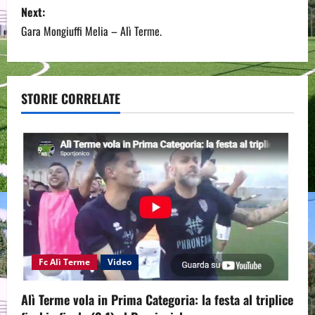
s
Next:
Gara Mongiuffi Melia – Alì Terme.
t
n
a
STORIE CORRELATE
v
i
g
a
t
Fc Alì Terme
Video
i
Alì Terme vola in Prima Categoria: la festa al triplice
o