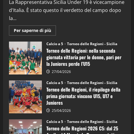
La Rappresentativa Sicilia Under 19 è vicecampione
08/04/2026
5
d'Italia. È stato questo il verdetto del campo dopo
la...
Maggiori
Per saperne di più
informazioni
su
Torneo
Calcio a 5
Torneo delle Regioni - Sicilia
delle
Torneo delle Regioni: nella seconda
Regioni
di
giornata vittoria per le donne, pari per
calcio
la Juniores perde l’U15
a
5:
la
27/04/2026
Sicilia
Juniores
Calcio a 5
Torneo delle Regioni - Sicilia
è
Torneo delle Regioni, il riepilogo della
vicecampione
d’Italia
prima giornata: vincono U15, U17 e
Juniores
25/04/2026
Calcio a 5
Torneo delle Regioni - Sicilia
Torneo delle Regioni 2026 C5: dal 25