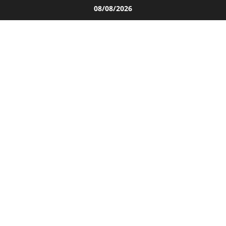
Salta
08/08/2026
al
contenuto