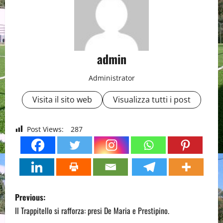
admin
Administrator
Visita il sito web
Visualizza tutti i post
Post Views:
287
P
Previous:
o
Il Trappitello si rafforza: presi De Maria e Prestipino.