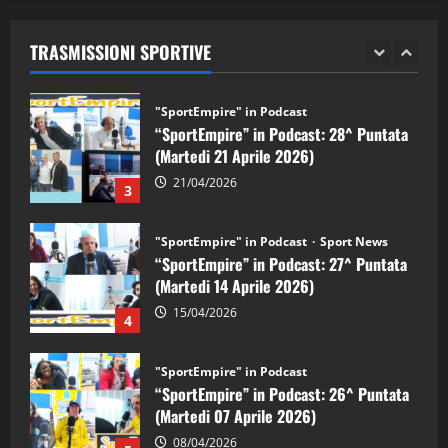
“SportEmpire” in Podcast: 29^ Puntata
(Martedi 28 Aprile 2026)
TRASMISSIONI SPORTIVE
28/04/2026
2
"SportEmpire" in Podcast
“SportEmpire” in Podcast: 28^ Puntata
(Martedi 21 Aprile 2026)
21/04/2026
3
"SportEmpire" in Podcast
Sport News
“SportEmpire” in Podcast: 27^ Puntata
(Martedi 14 Aprile 2026)
15/04/2026
4
"SportEmpire" in Podcast
“SportEmpire” in Podcast: 26^ Puntata
(Martedi 07 Aprile 2026)
08/04/2026