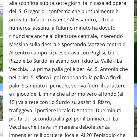
alla sconfitta subita sette giorni fa in casa ad opera
del S. Gregorio, conferma che puntualmente è
arrivata. Infatti, mister D’ Alessandro, oltre ai
numerosi assenti, all’ultimo minuto ha dovuto
rinunciare anche al difensore centrale, inserendo
Messina sulla destra e spostando Mazzeo centrale.
Al centro campo si presentava con Puglisi, Libro,
Rizzo e Lo Surdo, in avanti con il duo La Valle – La
Vecchia. L a prima palla gol è per Aci S. Antonio che
nei primi 5’ sfiora il gol mandando la palla a fin di
palo. Scampato il pericolo, veniva fuori il carattere
e il gioco del L imina che al primo vero affondo (al
15’) va a rete con Lo Surdo su assist di Rizzo,
trafiggeva il portiere locale D’Antone. Due minuti
più tardi seconda palla gol per il Limina con La
Vecchia che tirava in maniera debole senza
impensierire il portiere locale. Al 20’ l’episodio che