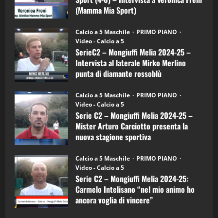
Mamma
Mia
(Mamma Mia Sport)
Sport
"SportEmpire" in Podcast
Sport News
(4-
30/09/2024
6)
“SportEmpire” in Podcast: 27^ Puntata
Calcio a 5 Maschile
PRIMO PIANO
–
(Martedi 14 Aprile 2026)
Video - Calcio a 5
Intervista
a
SerieC2 – Mongiuffi Melia 2024-25 –
15/04/2026
mister
4
Intervista al laterale Mirko Merlino
Arturo
Carciotto
punta di diamante rossoblù
(Mongiuffi
Melia)
"SportEmpire" in Podcast
26/09/2024
“SportEmpire” in Podcast: 26^ Puntata
Calcio a 5 Maschile
PRIMO PIANO
(Martedi 07 Aprile 2026)
Video - Calcio a 5
Serie C2 – Mongiuffi Melia 2024-25 –
08/04/2026
5
Mister Arturo Carciotto presenta la
nuova stagione sportiva
"SportEmpire" in Podcast
11/09/2024
“SportEmpire” in Podcast: 30^ Puntata
Calcio a 5 Maschile
PRIMO PIANO
(Martedi 05 Maggio 2026)
Video - Calcio a 5
Serie C2 – Mongiuffi Melia 2024-25:
08/05/2026
1
Carmelo Intelisano “nel mio animo ho
ancora voglia di vincere”
"SportEmpire" in Podcast
Sport News
05/09/2024