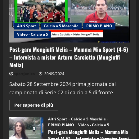
Altri Sport
Calcio a 5 Maschile
PRIMO PIANO
Video - Calcio a 5
Post-gara Mongiuffi Melia – Mamma Mia Sport (4-6)
– Intervista a mister Arturo Carciotto (Mongiuffi
Melia)
"SportEmpire" in Podcast
Sport News
sportjonico
30/09/2024
“SportEmpire” in Podcast: 29^ Puntata
(Martedi 28 Aprile 2026)
Sabato 28 Settembre 2024 prima giornata dal
campionato di Serie C2 di calcio a 5 di fronte...
28/04/2026
2
Maggiori
Per saperne di più
informazioni
"SportEmpire" in Podcast
su
“SportEmpire” in Podcast: 28^ Puntata
Post-
Altri Sport
Calcio a 5 Maschile
gara
(Martedi 21 Aprile 2026)
PRIMO PIANO
Video - Calcio a 5
Mongiuffi
Melia
Post-gara Mongiuffi Melia – Mamma Mia
21/04/2026
–
3
Sport (4-6) – Intervista a Veronica Freni