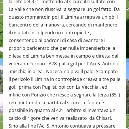
la rete del 3 -1 mettendo al sicuro il risultato con
La Valle che non riusciva a segnare un gol fatto. Da
questo momentoin poi il Limina arretrava un pò il
baricentro della manovra, cercando di mantenere
il risultato e colpendo in contropiede ,
consentendo ai padroni di casa di avanzare il
proprio baricentro che per nulla impensierisce la
difesa del Limina ben messa in campo e diretta dal
veterano Furnari. A78’ palla gol per l’ Aci S. Antonio
mischia in area, Nocera colpiva il palo. Scampato
il pericolo il Limina in contropiede creava altre palle
gol, prima con Puglisi, poi con La Vecchia , ed
infine con Ponzio che riesce a segnare la terza (85’ )
rete mettendo la partita al sicuro, ciò non è
possibile in quanto al 42’ l’arbitro si inventava un
calcio di rigore che veniva realizzato da Chisari.
Sino alla fine l’Aci S. Antonio contiuava a pressare