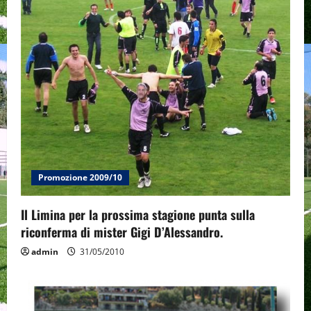
g
a
t
i
o
n
Promozione 2009/10
Il Limina per la prossima stagione punta sulla
riconferma di mister Gigi D’Alessandro.
admin
31/05/2010