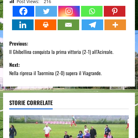
Post Views:
216
P
Previous:
o
Il Ghibellina conquista la prima vittoria (2-1) all’Acireale.
s
Next:
Nella ripresa il Taormina (2-0) supera il Viagrande.
t
n
a
STORIE CORRELATE
v
i