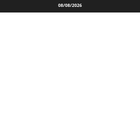
Salta
08/08/2026
al
contenuto