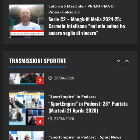
11/09/2024
“SportEmpire” in Podcast: 30^ Puntata
Calcio a 5 Maschile
PRIMO PIANO
(Martedi 05 Maggio 2026)
Video - Calcio a 5
Serie C2 – Mongiuffi Melia 2024-25:
08/05/2026
1
Carmelo Intelisano “nel mio animo ho
ancora voglia di vincere”
"SportEmpire" in Podcast
Sport News
05/09/2024
“SportEmpire” in Podcast: 29^ Puntata
(Martedi 28 Aprile 2026)
TRASMISSIONI SPORTIVE
28/04/2026
2
"SportEmpire" in Podcast
“SportEmpire” in Podcast: 28^ Puntata
(Martedi 21 Aprile 2026)
21/04/2026
3
"SportEmpire" in Podcast
Sport News
“SportEmpire” in Podcast: 27^ Puntata
(Martedi 14 Aprile 2026)