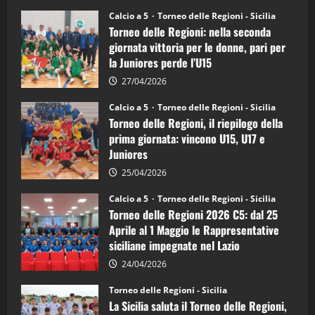
su
Torneo
Calcio a 5
Torneo delle Regioni - Sicilia
delle
Torneo delle Regioni: nella seconda
Regioni
di
giornata vittoria per le donne, pari per
calcio
la Juniores perde l’U15
a
5:
la
27/04/2026
Sicilia
Juniores
Calcio a 5
Torneo delle Regioni - Sicilia
è
Torneo delle Regioni, il riepilogo della
vicecampione
d’Italia
prima giornata: vincono U15, U17 e
Juniores
25/04/2026
Calcio a 5
Torneo delle Regioni - Sicilia
Torneo delle Regioni 2026 C5: dal 25
Aprile al 1 Maggio le Rappresentative
siciliane impegnate nel Lazio
24/04/2026
Torneo delle Regioni - Sicilia
La Sicilia saluta il Torneo delle Regioni,