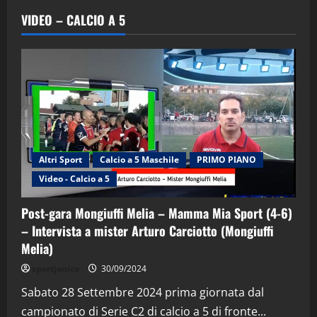
VIDEO – CALCIO A 5
Altri Sport
Calcio a 5 Maschile
PRIMO PIANO
Video - Calcio a 5
Post-gara Mongiuffi Melia – Mamma Mia Sport (4-6)
– Intervista a mister Arturo Carciotto (Mongiuffi
Melia)
"SportEmpire" in Podcast
Sport News
sportjonico
30/09/2024
“SportEmpire” in Podcast: 29^ Puntata
(Martedi 28 Aprile 2026)
Sabato 28 Settembre 2024 prima giornata dal
campionato di Serie C2 di calcio a 5 di fronte...
28/04/2026