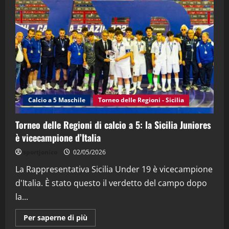
"SportEmpire" in Podcast
“SportEmpire” in Podcast: 28^ Puntata
(Martedi 21 Aprile 2026)
21/04/2026
3
"SportEmpire" in Podcast
Sport News
“SportEmpire” in Podcast: 27^ Puntata
(Martedi 14 Aprile 2026)
Calcio a 5 Maschile
Torneo delle Regioni - Sicilia
15/04/2026
4
Torneo delle Regioni di calcio a 5: la Sicilia Juniores
è vicecampione d’Italia
"SportEmpire" in Podcast
“SportEmpire” in Podcast: 26^ Puntata
sportjonico
02/05/2026
(Martedi 07 Aprile 2026)
La Rappresentativa Sicilia Under 19 è vicecampione
08/04/2026
5
d'Italia. È stato questo il verdetto del campo dopo
la...
Maggiori
Per saperne di più
informazioni