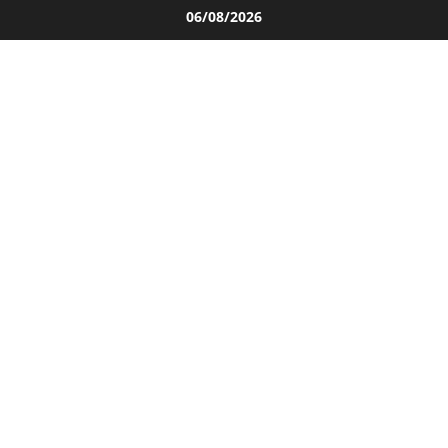
Salta
06/08/2026
al
contenuto