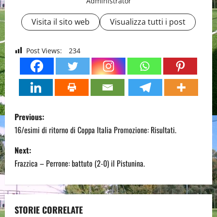
Administrator
Visita il sito web
Visualizza tutti i post
Post Views:
234
P
Previous:
o
16/esimi di ritorno di Coppa Italia Promozione: Risultati.
s
Next:
Frazzica – Perrone: battuto (2-0) il Pistunina.
t
n
a
STORIE CORRELATE