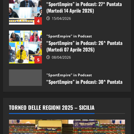
15/04/2026
4
"SportEmpire" in Podcast
“SportEmpire” in Podcast: 26^ Puntata
(Martedi 07 Aprile 2026)
08/04/2026
5
"SportEmpire" in Podcast
“SportEmpire” in Podcast: 30^ Puntata
(Martedi 05 Maggio 2026)
08/05/2026
1
"SportEmpire" in Podcast
Sport News
“SportEmpire” in Podcast: 29^ Puntata
TORNEO DELLE REGIONI 2025 – SICILIA
(Martedi 28 Aprile 2026)
28/04/2026
2