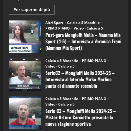
2
Maggiori
Per saperne di più
informazioni
"SportEmpire" in Podcast
su
“SportEmpire” in Podcast: 28^ Puntata
Post-
Altri Sport
Calcio a 5 Maschile
gara
(Martedi 21 Aprile 2026)
PRIMO PIANO
Video - Calcio a 5
Mongiuffi
Melia
Post-gara Mongiuffi Melia – Mamma Mia
21/04/2026
–
3
Sport (4-6) – Intervista a Veronica Freni
Mamma
Mia
(Mamma Mia Sport)
Sport
"SportEmpire" in Podcast
Sport News
(4-
30/09/2024
6)
“SportEmpire” in Podcast: 27^ Puntata
Calcio a 5 Maschile
PRIMO PIANO
–
(Martedi 14 Aprile 2026)
Video - Calcio a 5
Intervista
a
SerieC2 – Mongiuffi Melia 2024-25 –
15/04/2026
mister
4
Intervista al laterale Mirko Merlino
Arturo
Carciotto
punta di diamante rossoblù
(Mongiuffi
Melia)
"SportEmpire" in Podcast
26/09/2024
“SportEmpire” in Podcast: 26^ Puntata
Calcio a 5 Maschile
PRIMO PIANO
(Martedi 07 Aprile 2026)
Video - Calcio a 5
Serie C2 – Mongiuffi Melia 2024-25 –
08/04/2026
5
Mister Arturo Carciotto presenta la
nuova stagione sportiva
"SportEmpire" in Podcast