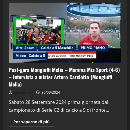
Altri Sport
Calcio a 5 Maschile
PRIMO PIANO
Video - Calcio a 5
Post-gara Mongiuffi Melia – Mamma Mia Sport (4-6)
– Intervista a mister Arturo Carciotto (Mongiuffi
Melia)
"SportEmpire" in Podcast
Sport News
sportjonico
30/09/2024
“SportEmpire” in Podcast: 29^ Puntata
(Martedi 28 Aprile 2026)
Sabato 28 Settembre 2024 prima giornata dal
campionato di Serie C2 di calcio a 5 di fronte...
28/04/2026
2
Maggiori
Per saperne di più
informazioni
"SportEmpire" in Podcast
su