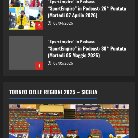
"SportEmpire" in Podcast
“SportEmpire” in Podcast: 26^ Puntata
(Martedi 07 Aprile 2026)
08/04/2026
5
"SportEmpire" in Podcast
“SportEmpire” in Podcast: 30^ Puntata
(Martedi 05 Maggio 2026)
08/05/2026
1
"SportEmpire" in Podcast
Sport News
“SportEmpire” in Podcast: 29^ Puntata
TORNEO DELLE REGIONI 2025 – SICILIA
(Martedi 28 Aprile 2026)
28/04/2026
2
"SportEmpire" in Podcast
“SportEmpire” in Podcast: 28^ Puntata
(Martedi 21 Aprile 2026)