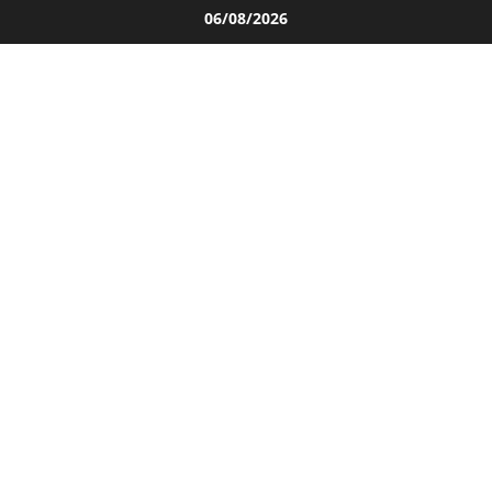
Salta
06/08/2026
al
contenuto