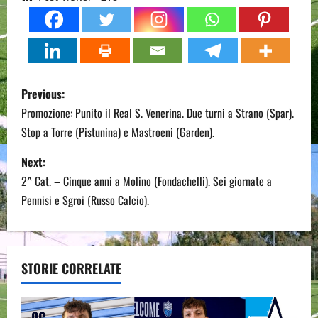
P
Previous:
o
Promozione: Punito il Real S. Venerina. Due turni a Strano (Spar).
Stop a Torre (Pistunina) e Mastroeni (Garden).
s
Next:
t
2^ Cat. – Cinque anni a Molino (Fondachelli). Sei giornate a
n
Pennisi e Sgroi (Russo Calcio).
a
v
STORIE CORRELATE
i