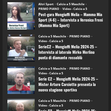
“SportEmpire” in Podcast: 28^ Puntata
Post-
Altri Sport
Calcio a 5 Maschile
gara
(Martedi 21 Aprile 2026)
PRIMO PIANO
Video - Calcio a 5
Mongiuffi
Melia
Post-gara Mongiuffi Melia – Mamma Mia
21/04/2026
–
3
Sport (4-6) – Intervista a Veronica Freni
Mamma
Mia
(Mamma Mia Sport)
Sport
"SportEmpire" in Podcast
Sport News
(4-
30/09/2024
6)
“SportEmpire” in Podcast: 27^ Puntata
Calcio a 5 Maschile
PRIMO PIANO
–
(Martedi 14 Aprile 2026)
Video - Calcio a 5
Intervista
a
SerieC2 – Mongiuffi Melia 2024-25 –
15/04/2026
mister
4
Intervista al laterale Mirko Merlino
Arturo
Carciotto
punta di diamante rossoblù
(Mongiuffi
Melia)
"SportEmpire" in Podcast
26/09/2024
“SportEmpire” in Podcast: 26^ Puntata
Calcio a 5 Maschile
PRIMO PIANO
(Martedi 07 Aprile 2026)
Video - Calcio a 5
Serie C2 – Mongiuffi Melia 2024-25 –
08/04/2026
5
Mister Arturo Carciotto presenta la
nuova stagione sportiva
"SportEmpire" in Podcast
11/09/2024
“SportEmpire” in Podcast: 30^ Puntata
Calcio a 5 Maschile
PRIMO PIANO
(Martedi 05 Maggio 2026)
Video - Calcio a 5