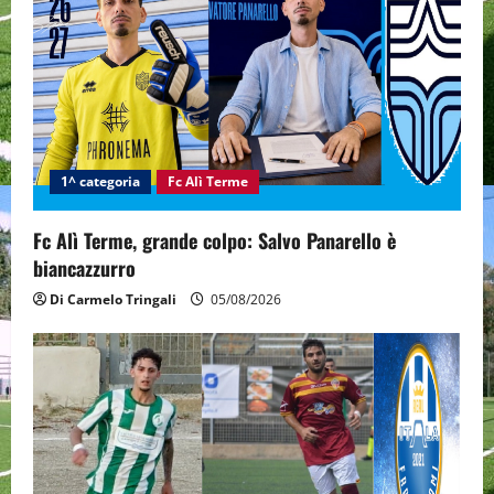
g
a
t
i
1^ categoria
Fc Alì Terme
o
n
Fc Alì Terme, grande colpo: Salvo Panarello è
biancazzurro
Di Carmelo Tringali
05/08/2026