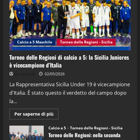
21/04/2026
3
"SportEmpire" in Podcast
Sport News
“SportEmpire” in Podcast: 27^ Puntata
(Martedi 14 Aprile 2026)
Calcio a 5 Maschile
Torneo delle Regioni - Sicilia
15/04/2026
4
Torneo delle Regioni di calcio a 5: la Sicilia Juniores
è vicecampione d’Italia
"SportEmpire" in Podcast
“SportEmpire” in Podcast: 26^ Puntata
sportjonico
02/05/2026
(Martedi 07 Aprile 2026)
La Rappresentativa Sicilia Under 19 è vicecampione
08/04/2026
5
d'Italia. È stato questo il verdetto del campo dopo
la...
Maggiori
Per saperne di più
informazioni
su
Torneo
Calcio a 5
Torneo delle Regioni - Sicilia
delle
Torneo delle Regioni: nella seconda
Regioni
di