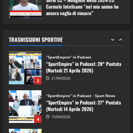
Serie C2 – Mongiuffi Melia 2024-25:
08/05/2026
1
Carmelo Intelisano “nel mio animo ho
ancora voglia di vincere”
"SportEmpire" in Podcast
Sport News
05/09/2024
“SportEmpire” in Podcast: 29^ Puntata
(Martedi 28 Aprile 2026)
TRASMISSIONI SPORTIVE
28/04/2026
2
"SportEmpire" in Podcast
“SportEmpire” in Podcast: 28^ Puntata
(Martedi 21 Aprile 2026)
21/04/2026
3
"SportEmpire" in Podcast
Sport News
“SportEmpire” in Podcast: 27^ Puntata
(Martedi 14 Aprile 2026)
15/04/2026
4