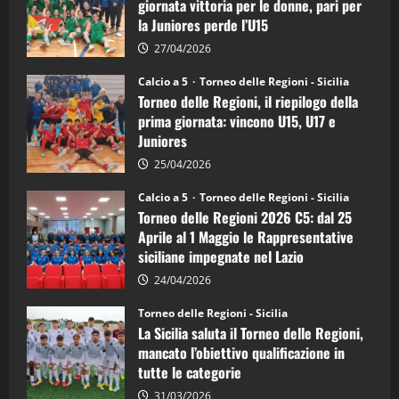
giornata vittoria per le donne, pari per
calcio
la Juniores perde l’U15
a
5:
la
27/04/2026
Sicilia
Juniores
Calcio a 5
Torneo delle Regioni - Sicilia
è
Torneo delle Regioni, il riepilogo della
vicecampione
d’Italia
prima giornata: vincono U15, U17 e
Juniores
25/04/2026
Calcio a 5
Torneo delle Regioni - Sicilia
Torneo delle Regioni 2026 C5: dal 25
Aprile al 1 Maggio le Rappresentative
siciliane impegnate nel Lazio
24/04/2026
Torneo delle Regioni - Sicilia
La Sicilia saluta il Torneo delle Regioni,
mancato l’obiettivo qualificazione in
tutte le categorie
31/03/2026