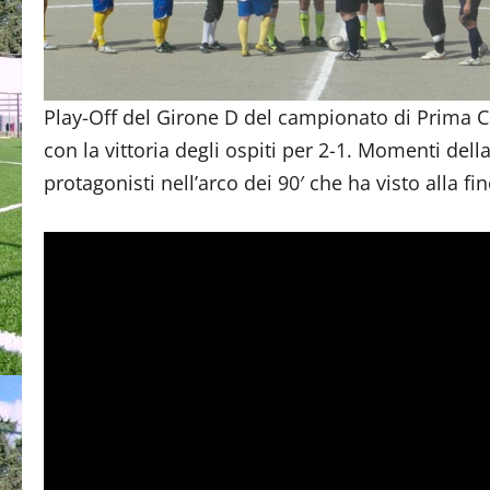
Play-Off del Girone D del campionato di Prima Ca
con la vittoria degli ospiti per 2-1. Momenti dell
protagonisti nell’arco dei 90′ che ha visto alla fin