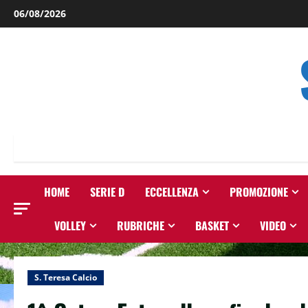
Salta
06/08/2026
al
contenuto
HOME
SERIE D
ECCELLENZA
PROMOZIONE
VOLLEY
RUBRICHE
BASKET
VIDEO
S. Teresa Calcio