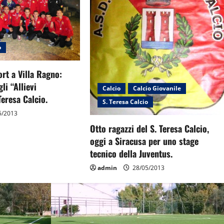
o
ort a Villa Ragno:
li “Allievi
Calcio
Calcio Giovanile
Teresa Calcio.
S. Teresa Calcio
5/2013
Otto ragazzi del S. Teresa Calcio,
oggi a Siracusa per uno stage
tecnico della Juventus.
admin
28/05/2013