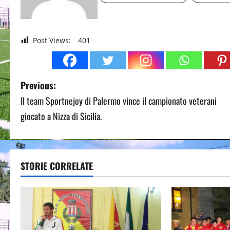
Post Views:
401
P
Previous:
Il team Sportnejoy di Palermo vince il campionato veterani
o
giocato a Nizza di Sicilia.
s
t
STORIE CORRELATE
n
a
v