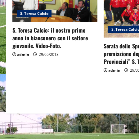
i
S. Teresa Calcio
g
a
S. Teresa Calcio: il nostro primo
S. Teresa Calci
anno in bianconero con il settore
t
giovanile. Video-Foto.
Serata dello Sp
premiazione deg
i
admin
29/05/2013
Provinciali” S. 
o
admin
29/0
n