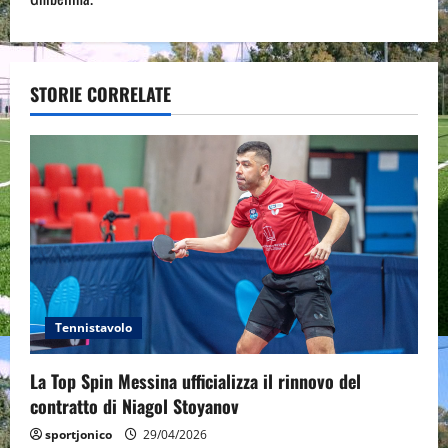
n
a
v
STORIE CORRELATE
i
g
a
t
i
Tennistavolo
o
n
La Top Spin Messina ufficializza il rinnovo del
contratto di Niagol Stoyanov
sportjonico
29/04/2026