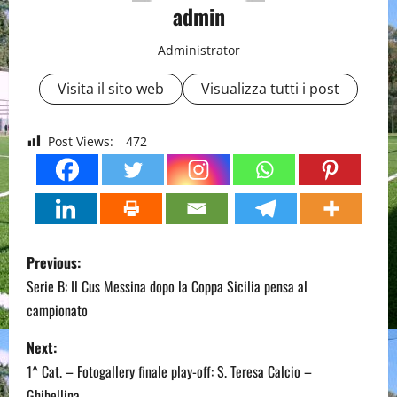
admin
Administrator
Visita il sito web
Visualizza tutti i post
Post Views:
472
P
Previous:
o
Serie B: Il Cus Messina dopo la Coppa Sicilia pensa al
campionato
s
Next:
t
1^ Cat. – Fotogallery finale play-off: S. Teresa Calcio –
Ghibellina.