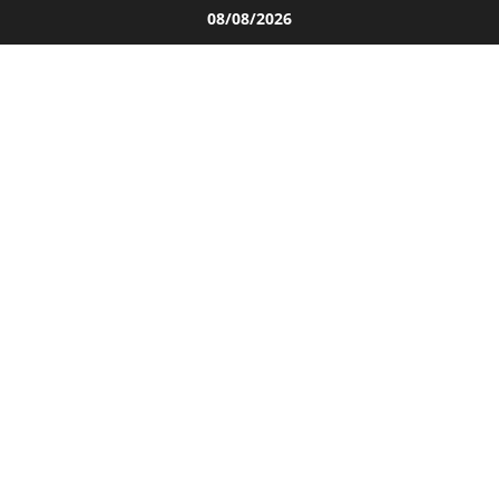
Salta
08/08/2026
al
contenuto