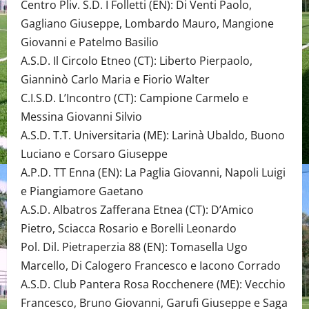
Centro Pliv. S.D. I Folletti (EN): Di Venti Paolo,
Gagliano Giuseppe, Lombardo Mauro, Mangione
Giovanni e Patelmo Basilio
A.S.D. Il Circolo Etneo (CT): Liberto Pierpaolo,
Gianninò Carlo Maria e Fiorio Walter
C.I.S.D. L’Incontro (CT): Campione Carmelo e
Messina Giovanni Silvio
A.S.D. T.T. Universitaria (ME): Larinà Ubaldo, Buono
Luciano e Corsaro Giuseppe
A.P.D. TT Enna (EN): La Paglia Giovanni, Napoli Luigi
e Piangiamore Gaetano
A.S.D. Albatros Zafferana Etnea (CT): D’Amico
Pietro, Sciacca Rosario e Borelli Leonardo
Pol. Dil. Pietraperzia 88 (EN): Tomasella Ugo
Marcello, Di Calogero Francesco e Iacono Corrado
A.S.D. Club Pantera Rosa Rocchenere (ME): Vecchio
Francesco, Bruno Giovanni, Garufi Giuseppe e Saga