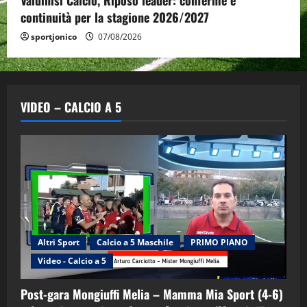
Valdinisi Calcio, Riposo leader: conferme e
continuità per la stagione 2026/2027
sportjonico
07/08/2026
VIDEO – CALCIO A 5
Altri Sport
Calcio a 5 Maschile
PRIMO PIANO
Video - Calcio a 5
Post-gara Mongiuffi Melia – Mamma Mia Sport (4-6)