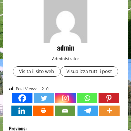
admin
Administrator
Visita il sito web
Visualizza tutti i post
Post Views:
210
P
Previous: