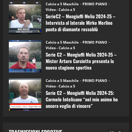
6)
“SportEmpire” in Podcast: 27^ Puntata
Calcio a 5 Maschile
PRIMO PIANO
–
(Martedi 14 Aprile 2026)
Video - Calcio a 5
Intervista
a
SerieC2 – Mongiuffi Melia 2024-25 –
15/04/2026
mister
4
Intervista al laterale Mirko Merlino
Arturo
Carciotto
punta di diamante rossoblù
(Mongiuffi
Melia)
"SportEmpire" in Podcast
26/09/2024
“SportEmpire” in Podcast: 26^ Puntata
Calcio a 5 Maschile
PRIMO PIANO
(Martedi 07 Aprile 2026)
Video - Calcio a 5
Serie C2 – Mongiuffi Melia 2024-25 –
08/04/2026
5
Mister Arturo Carciotto presenta la
nuova stagione sportiva
"SportEmpire" in Podcast
11/09/2024
“SportEmpire” in Podcast: 30^ Puntata
Calcio a 5 Maschile
PRIMO PIANO
(Martedi 05 Maggio 2026)
Video - Calcio a 5
Serie C2 – Mongiuffi Melia 2024-25:
08/05/2026
1
Carmelo Intelisano “nel mio animo ho
ancora voglia di vincere”
"SportEmpire" in Podcast
Sport News
05/09/2024
“SportEmpire” in Podcast: 29^ Puntata
(Martedi 28 Aprile 2026)
TRASMISSIONI SPORTIVE
28/04/2026