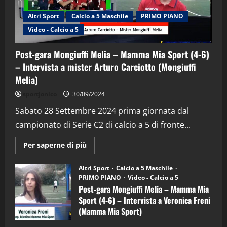
Altri Sport
Calcio a 5 Maschile
PRIMO PIANO
Video - Calcio a 5
Post-gara Mongiuffi Melia – Mamma Mia Sport (4-6)
– Intervista a mister Arturo Carciotto (Mongiuffi
Melia)
"SportEmpire" in Podcast
Sport News
sportjonico
30/09/2024
“SportEmpire” in Podcast: 29^ Puntata
(Martedi 28 Aprile 2026)
Sabato 28 Settembre 2024 prima giornata dal
campionato di Serie C2 di calcio a 5 di fronte...
28/04/2026
2
Maggiori
Per saperne di più
informazioni
"SportEmpire" in Podcast
su
“SportEmpire” in Podcast: 28^ Puntata
Post-
Altri Sport
Calcio a 5 Maschile
gara
(Martedi 21 Aprile 2026)
PRIMO PIANO
Video - Calcio a 5
Mongiuffi
Melia
Post-gara Mongiuffi Melia – Mamma Mia
21/04/2026
–
3
Sport (4-6) – Intervista a Veronica Freni
Mamma
Mia
(Mamma Mia Sport)
Sport
"SportEmpire" in Podcast
Sport News
(4-
30/09/2024