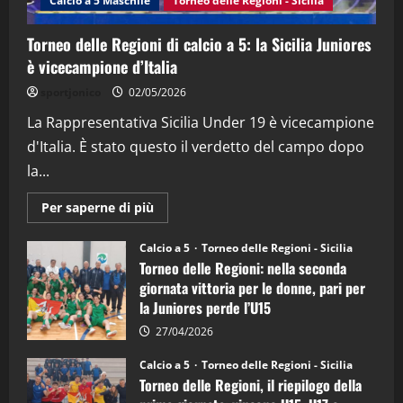
Calcio a 5 Maschile
Torneo delle Regioni - Sicilia
15/04/2026
4
Torneo delle Regioni di calcio a 5: la Sicilia Juniores
è vicecampione d’Italia
"SportEmpire" in Podcast
“SportEmpire” in Podcast: 26^ Puntata
sportjonico
02/05/2026
(Martedi 07 Aprile 2026)
La Rappresentativa Sicilia Under 19 è vicecampione
08/04/2026
5
d'Italia. È stato questo il verdetto del campo dopo
la...
Maggiori
Per saperne di più
informazioni
su
Torneo
Calcio a 5
Torneo delle Regioni - Sicilia
delle
Torneo delle Regioni: nella seconda
Regioni
di
giornata vittoria per le donne, pari per
calcio
la Juniores perde l’U15
a
5:
la
27/04/2026
Sicilia
Juniores
Calcio a 5
Torneo delle Regioni - Sicilia
è
Torneo delle Regioni, il riepilogo della
vicecampione
d’Italia