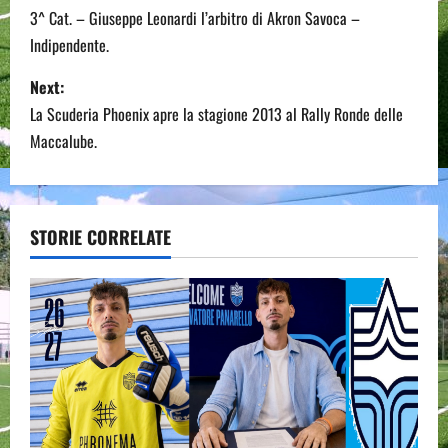
o
3^ Cat. – Giuseppe Leonardi l’arbitro di Akron Savoca –
Indipendente.
s
Next:
t
La Scuderia Phoenix apre la stagione 2013 al Rally Ronde delle
n
Maccalube.
a
v
STORIE CORRELATE
i
g
a
t
i