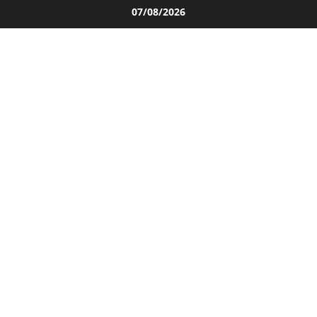
Salta
07/08/2026
al
contenuto