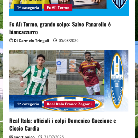
1^ categoria
Fc Alì Terme
o
n
Fc Alì Terme, grande colpo: Salvo Panarello è
biancazzurro
Di Carmelo Tringali
05/08/2026
1^ categoria
Real Itala Franco Zagami
Real Itala: ufficiali i colpi Domenico Guccione e
Ciccio Cardia
sportjonico
31/07/2026