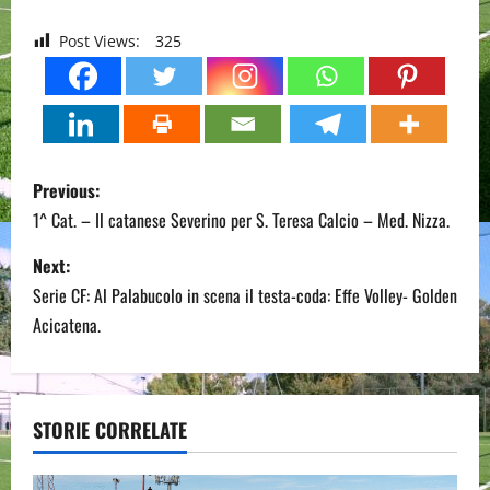
Post Views:
325
P
Previous:
o
1^ Cat. – Il catanese Severino per S. Teresa Calcio – Med. Nizza.
s
Next:
Serie CF: Al Palabucolo in scena il testa-coda: Effe Volley- Golden
t
Acicatena.
n
a
STORIE CORRELATE
v