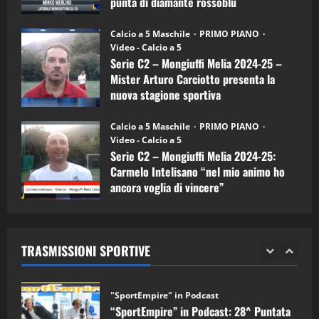
punta di diamante rossoblù
(Mongiuffi
Melia)
"SportEmpire" in Podcast
26/09/2024
“SportEmpire” in Podcast: 26^ Puntata
Calcio a 5 Maschile
PRIMO PIANO
(Martedi 07 Aprile 2026)
Video - Calcio a 5
Serie C2 – Mongiuffi Melia 2024-25 –
08/04/2026
5
Mister Arturo Carciotto presenta la
nuova stagione sportiva
"SportEmpire" in Podcast
11/09/2024
“SportEmpire” in Podcast: 30^ Puntata
Calcio a 5 Maschile
PRIMO PIANO
(Martedi 05 Maggio 2026)
Video - Calcio a 5
Serie C2 – Mongiuffi Melia 2024-25:
08/05/2026
1
Carmelo Intelisano “nel mio animo ho
ancora voglia di vincere”
"SportEmpire" in Podcast
Sport News
05/09/2024
“SportEmpire” in Podcast: 29^ Puntata
(Martedi 28 Aprile 2026)
TRASMISSIONI SPORTIVE
28/04/2026
2
"SportEmpire" in Podcast
“SportEmpire” in Podcast: 28^ Puntata