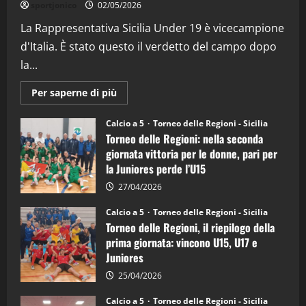
sportjonico
02/05/2026
(Martedi 07 Aprile 2026)
La Rappresentativa Sicilia Under 19 è vicecampione
08/04/2026
5
d'Italia. È stato questo il verdetto del campo dopo
la...
Maggiori
Per saperne di più
informazioni
su
Torneo
Calcio a 5
Torneo delle Regioni - Sicilia
delle
Torneo delle Regioni: nella seconda
Regioni
di
giornata vittoria per le donne, pari per
calcio
la Juniores perde l’U15
a
5:
la
27/04/2026
Sicilia
Juniores
Calcio a 5
Torneo delle Regioni - Sicilia
è
Torneo delle Regioni, il riepilogo della
vicecampione
d’Italia
prima giornata: vincono U15, U17 e
Juniores
25/04/2026
Calcio a 5
Torneo delle Regioni - Sicilia