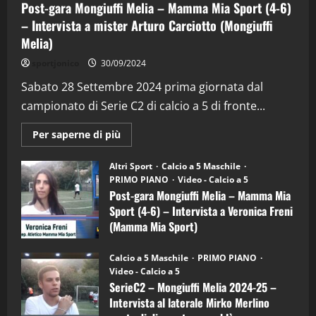
Post-gara Mongiuffi Melia – Mamma Mia Sport (4-6)
– Intervista a mister Arturo Carciotto (Mongiuffi
Melia)
"SportEmpire" in Podcast
Sport News
sportjonico
30/09/2024
“SportEmpire” in Podcast: 29^ Puntata
(Martedi 28 Aprile 2026)
Sabato 28 Settembre 2024 prima giornata dal
campionato di Serie C2 di calcio a 5 di fronte...
28/04/2026
2
Maggiori
Per saperne di più
informazioni
"SportEmpire" in Podcast
su
“SportEmpire” in Podcast: 28^ Puntata
Post-
Altri Sport
Calcio a 5 Maschile
gara
(Martedi 21 Aprile 2026)
PRIMO PIANO
Video - Calcio a 5
Mongiuffi
Melia
Post-gara Mongiuffi Melia – Mamma Mia
21/04/2026
–
3
Sport (4-6) – Intervista a Veronica Freni
Mamma
Mia
(Mamma Mia Sport)
Sport
"SportEmpire" in Podcast
Sport News
(4-
30/09/2024
6)
“SportEmpire” in Podcast: 27^ Puntata
Calcio a 5 Maschile
PRIMO PIANO
–
(Martedi 14 Aprile 2026)
Video - Calcio a 5
Intervista
a
SerieC2 – Mongiuffi Melia 2024-25 –
15/04/2026
mister
4
Intervista al laterale Mirko Merlino
Arturo
Carciotto