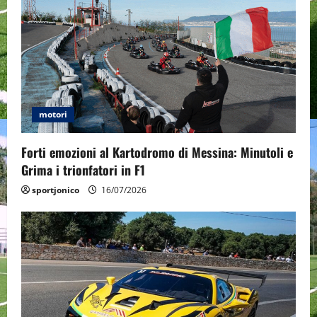
i
g
a
t
motori
i
o
Forti emozioni al Kartodromo di Messina: Minutoli e
Grima i trionfatori in F1
n
sportjonico
16/07/2026