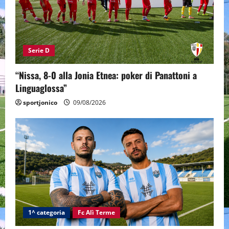
Serie D
“Nissa, 8-0 alla Jonia Etnea: poker di Panattoni a
Linguaglossa”
sportjonico
09/08/2026
1^ categoria
Fc Alì Terme