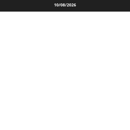
Salta
10/08/2026
al
contenuto