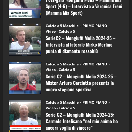
21/04/2026
–
3
Sport (4-6) – Intervista a Veronica Freni
Mamma
Mia
(Mamma Mia Sport)
Sport
"SportEmpire" in Podcast
Sport News
(4-
30/09/2024
6)
“SportEmpire” in Podcast: 27^ Puntata
Calcio a 5 Maschile
PRIMO PIANO
–
(Martedi 14 Aprile 2026)
Video - Calcio a 5
Intervista
a
SerieC2 – Mongiuffi Melia 2024-25 –
15/04/2026
mister
4
Intervista al laterale Mirko Merlino
Arturo
Carciotto
punta di diamante rossoblù
(Mongiuffi
Melia)
"SportEmpire" in Podcast
26/09/2024
“SportEmpire” in Podcast: 26^ Puntata
Calcio a 5 Maschile
PRIMO PIANO
(Martedi 07 Aprile 2026)
Video - Calcio a 5
Serie C2 – Mongiuffi Melia 2024-25 –
08/04/2026
5
Mister Arturo Carciotto presenta la
nuova stagione sportiva
"SportEmpire" in Podcast
11/09/2024
“SportEmpire” in Podcast: 30^ Puntata
Calcio a 5 Maschile
PRIMO PIANO
(Martedi 05 Maggio 2026)
Video - Calcio a 5
Serie C2 – Mongiuffi Melia 2024-25:
08/05/2026
1
Carmelo Intelisano “nel mio animo ho
ancora voglia di vincere”