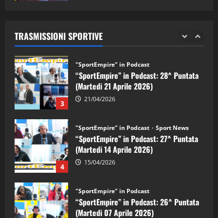
"SportEmpire" in Podcast
Sport News
05/09/2024
“SportEmpire” in Podcast: 29^ Puntata
(Martedi 28 Aprile 2026)
TRASMISSIONI SPORTIVE
28/04/2026
2
"SportEmpire" in Podcast
“SportEmpire” in Podcast: 28^ Puntata
(Martedi 21 Aprile 2026)
21/04/2026
3
"SportEmpire" in Podcast
Sport News
“SportEmpire” in Podcast: 27^ Puntata
(Martedi 14 Aprile 2026)
15/04/2026
4
"SportEmpire" in Podcast
“SportEmpire” in Podcast: 26^ Puntata
(Martedi 07 Aprile 2026)