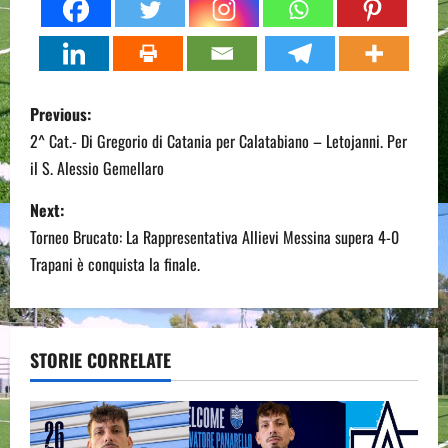
P
Previous:
o
2^ Cat.- Di Gregorio di Catania per Calatabiano – Letojanni. Per
il S. Alessio Gemellaro
s
Next:
t
Torneo Brucato: La Rappresentativa Allievi Messina supera 4-0
n
Trapani è conquista la finale.
a
v
STORIE CORRELATE
i
g