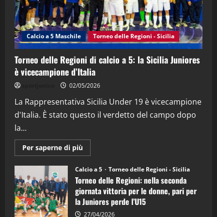
"SportEmpire" in Podcast
Sport News
“SportEmpire” in Podcast: 27^ Puntata
(Martedi 14 Aprile 2026)
Calcio a 5 Maschile
Torneo delle Regioni - Sicilia
15/04/2026
4
Torneo delle Regioni di calcio a 5: la Sicilia Juniores
è vicecampione d’Italia
"SportEmpire" in Podcast
“SportEmpire” in Podcast: 26^ Puntata
sportjonico
02/05/2026
(Martedi 07 Aprile 2026)
La Rappresentativa Sicilia Under 19 è vicecampione
08/04/2026
5
d'Italia. È stato questo il verdetto del campo dopo
la...
Maggiori
Per saperne di più
informazioni
su
Torneo
Calcio a 5
Torneo delle Regioni - Sicilia
delle
Torneo delle Regioni: nella seconda
Regioni
di
giornata vittoria per le donne, pari per
calcio
la Juniores perde l’U15
a
5:
la
27/04/2026