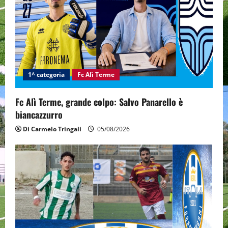
a
t
i
1^ categoria
Fc Alì Terme
o
n
Fc Alì Terme, grande colpo: Salvo Panarello è
biancazzurro
Di Carmelo Tringali
05/08/2026