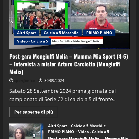
Altri Sport
Calcio a 5 Maschile
PRIMO PIANO
Video - Calcio a 5
Post-gara Mongiuffi Melia – Mamma Mia Sport (4-6)
– Intervista a mister Arturo Carciotto (Mongiuffi
Melia)
"SportEmpire" in Podcast
Sport News
sportjonico
30/09/2024
“SportEmpire” in Podcast: 29^ Puntata
(Martedi 28 Aprile 2026)
Sabato 28 Settembre 2024 prima giornata dal
campionato di Serie C2 di calcio a 5 di fronte...
28/04/2026
2
Maggiori
Per saperne di più
informazioni
"SportEmpire" in Podcast
su
“SportEmpire” in Podcast: 28^ Puntata
Post-
Altri Sport
Calcio a 5 Maschile
gara
(Martedi 21 Aprile 2026)
PRIMO PIANO
Video - Calcio a 5
Mongiuffi
Melia
Post-gara Mongiuffi Melia – Mamma Mia