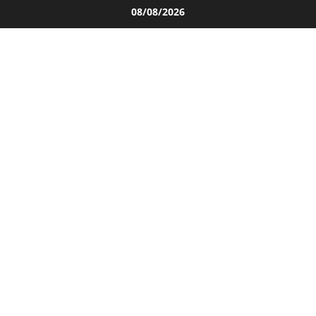
Salta
08/08/2026
al
contenuto