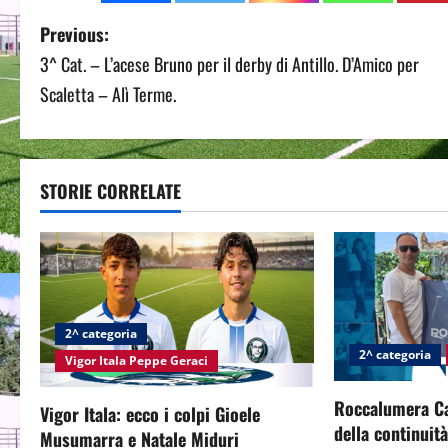
P
Previous:
3^ Cat. – L’acese Bruno per il derby di Antillo. D’Amico per
o
Scaletta – Alì Terme.
s
t
STORIE CORRELATE
n
a
v
i
2^ categoria
2^ categoria
g
Vigor Itala Peppe Geraci
a
Roccalumera Cal
Vigor Itala: ecco i colpi Gioele
della continuit
Musumarra e Natale Miduri