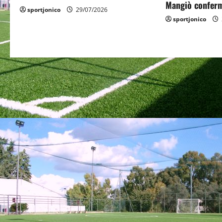
t
Mangiò conferm
sportjonico
29/07/2026
sportjonico
i
o
n