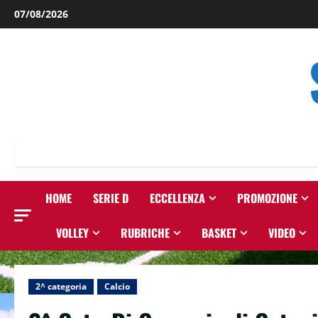
Salta
07/08/2026
al
contenuto
HOME
SERIE D
ECCELLENZA
PROMOZIONE
VOLLEY
RUBRICHE
BASKET
VIDEO
2^ categoria
Calcio