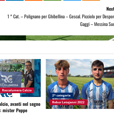
Next
1 ^ Cat. – Polignano per Ghibellina – Gescal. Picciolo per Despo
Gaggi – Messina Sud
Roccalumera Calcio
2^ categoria
Robur Letojanni 2022
cio, avanti nel segno
à: mister Peppe