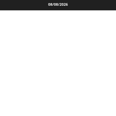
Salta
08/08/2026
al
contenuto