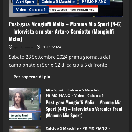
Altri Sport
Calcio a 5 Maschile
PRIMO PIANO
Video - Calcio a 5
Post-gara Mongiuffi Melia – Mamma Mia Sport (4-6)
– Intervista a mister Arturo Carciotto (Mongiuffi
Melia)
"SportEmpire" in Podcast
Sport News
sportjonico
30/09/2024
“SportEmpire” in Podcast: 29^ Puntata
(Martedi 28 Aprile 2026)
Sabato 28 Settembre 2024 prima giornata dal
campionato di Serie C2 di calcio a 5 di fronte...
28/04/2026
2
Maggiori
Per saperne di più
informazioni
"SportEmpire" in Podcast
su
“SportEmpire” in Podcast: 28^ Puntata
Post-
Altri Sport
Calcio a 5 Maschile
gara
(Martedi 21 Aprile 2026)
PRIMO PIANO
Video - Calcio a 5
Mongiuffi
Melia
Post-gara Mongiuffi Melia – Mamma Mia
21/04/2026
–
3
Sport (4-6) – Intervista a Veronica Freni
Mamma
Mia
(Mamma Mia Sport)
Sport
"SportEmpire" in Podcast
Sport News
(4-
30/09/2024
6)
“SportEmpire” in Podcast: 27^ Puntata
Calcio a 5 Maschile
PRIMO PIANO
–