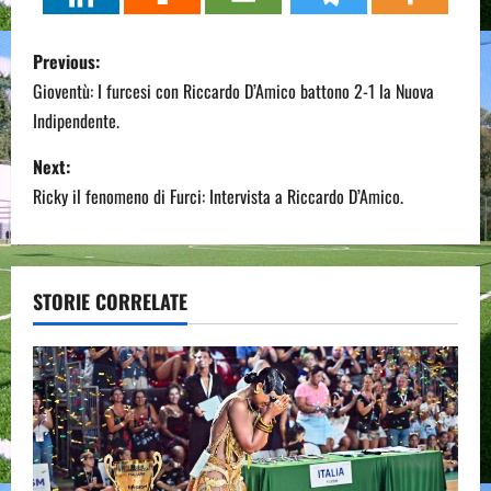
P
Previous:
o
Gioventù: I furcesi con Riccardo D’Amico battono 2-1 la Nuova
Indipendente.
s
Next:
t
Ricky il fenomeno di Furci: Intervista a Riccardo D’Amico.
n
a
STORIE CORRELATE
v
i
g
a