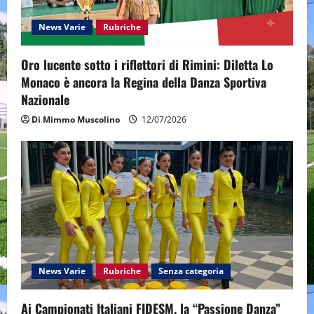
t
News Varie
Rubriche
i
Oro lucente sotto i riflettori di Rimini: Diletta Lo
o
Monaco è ancora la Regina della Danza Sportiva
n
Nazionale
Di Mimmo Muscolino
12/07/2026
News Varie
Rubriche
Senza categoria
Ai Campionati Italiani FIDESM, la “Passione Danza”