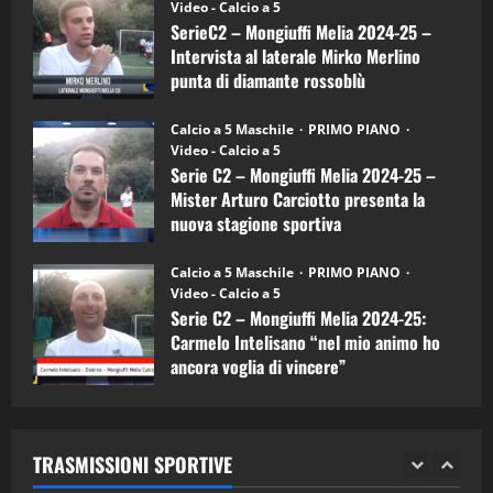
(Martedi 14 Aprile 2026)
Video - Calcio a 5
Intervista
a
SerieC2 – Mongiuffi Melia 2024-25 –
15/04/2026
mister
4
Intervista al laterale Mirko Merlino
Arturo
Carciotto
punta di diamante rossoblù
(Mongiuffi
Melia)
"SportEmpire" in Podcast
26/09/2024
“SportEmpire” in Podcast: 26^ Puntata
Calcio a 5 Maschile
PRIMO PIANO
(Martedi 07 Aprile 2026)
Video - Calcio a 5
Serie C2 – Mongiuffi Melia 2024-25 –
08/04/2026
5
Mister Arturo Carciotto presenta la
nuova stagione sportiva
"SportEmpire" in Podcast
11/09/2024
“SportEmpire” in Podcast: 30^ Puntata
Calcio a 5 Maschile
PRIMO PIANO
(Martedi 05 Maggio 2026)
Video - Calcio a 5
Serie C2 – Mongiuffi Melia 2024-25:
08/05/2026
1
Carmelo Intelisano “nel mio animo ho
ancora voglia di vincere”
"SportEmpire" in Podcast
Sport News
05/09/2024
“SportEmpire” in Podcast: 29^ Puntata
(Martedi 28 Aprile 2026)
TRASMISSIONI SPORTIVE
28/04/2026
2