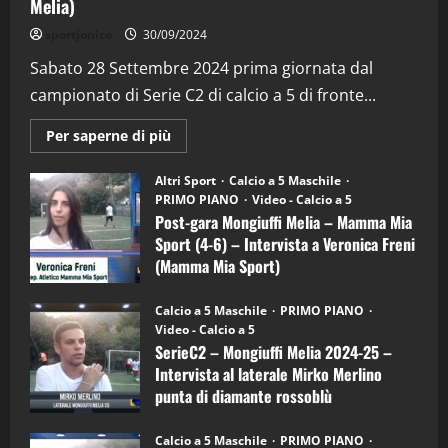
Melia)
"SportEmpire" in Podcast
Sport News
sportjonico
30/09/2024
“SportEmpire” in Podcast: 29^ Puntata
(Martedi 28 Aprile 2026)
Sabato 28 Settembre 2024 prima giornata dal
campionato di Serie C2 di calcio a 5 di fronte...
28/04/2026
2
Maggiori
Per saperne di più
informazioni
"SportEmpire" in Podcast
su
“SportEmpire” in Podcast: 28^ Puntata
Post-
Altri Sport
Calcio a 5 Maschile
gara
(Martedi 21 Aprile 2026)
PRIMO PIANO
Video - Calcio a 5
Mongiuffi
Melia
Post-gara Mongiuffi Melia – Mamma Mia
21/04/2026
–
3
Sport (4-6) – Intervista a Veronica Freni
Mamma
Mia
(Mamma Mia Sport)
Sport
"SportEmpire" in Podcast
Sport News
(4-
30/09/2024
6)
“SportEmpire” in Podcast: 27^ Puntata
Calcio a 5 Maschile
PRIMO PIANO
–
(Martedi 14 Aprile 2026)
Video - Calcio a 5
Intervista
a
SerieC2 – Mongiuffi Melia 2024-25 –
15/04/2026
mister
4
Intervista al laterale Mirko Merlino
Arturo
Carciotto
punta di diamante rossoblù
(Mongiuffi
Melia)
"SportEmpire" in Podcast
26/09/2024
“SportEmpire” in Podcast: 26^ Puntata
Calcio a 5 Maschile
PRIMO PIANO