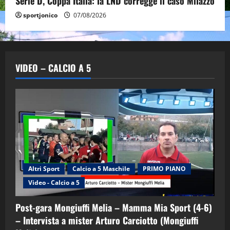
Serie D, Coppa Italia: la LND corregge il caso Milazzo
sportjonico
07/08/2026
VIDEO – CALCIO A 5
Altri Sport
Calcio a 5 Maschile
PRIMO PIANO
Video - Calcio a 5
Post-gara Mongiuffi Melia – Mamma Mia Sport (4-6)
– Intervista a mister Arturo Carciotto (Mongiuffi