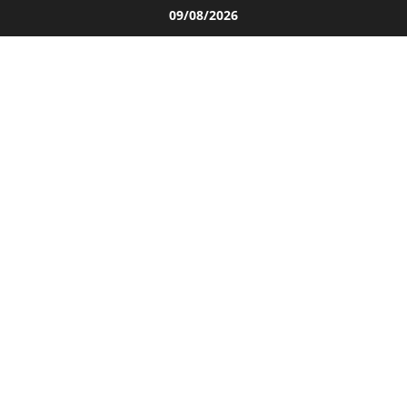
Salta
09/08/2026
al
contenuto