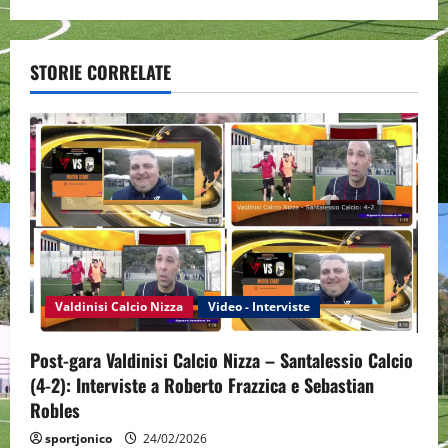
n
a
STORIE CORRELATE
v
i
g
a
t
i
Valdinisi Calcio Nizza
Video - Interviste
o
Post-gara Valdinisi Calcio Nizza – Santalessio Calcio
n
(4-2): Interviste a Roberto Frazzica e Sebastian
Robles
sportjonico
24/02/2026