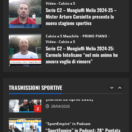
(Martedi 07 Aprile 2026)
Video - Calcio a 5
Serie C2 – Mongiuffi Melia 2024-25 –
08/04/2026
5
Mister Arturo Carciotto presenta la
nuova stagione sportiva
"SportEmpire" in Podcast
11/09/2024
“SportEmpire” in Podcast: 30^ Puntata
Calcio a 5 Maschile
PRIMO PIANO
(Martedi 05 Maggio 2026)
Video - Calcio a 5
Serie C2 – Mongiuffi Melia 2024-25:
08/05/2026
1
Carmelo Intelisano “nel mio animo ho
ancora voglia di vincere”
"SportEmpire" in Podcast
Sport News
05/09/2024
“SportEmpire” in Podcast: 29^ Puntata
(Martedi 28 Aprile 2026)
TRASMISSIONI SPORTIVE
28/04/2026
2
"SportEmpire" in Podcast
“SportEmpire” in Podcast: 28^ Puntata
(Martedi 21 Aprile 2026)
21/04/2026
3