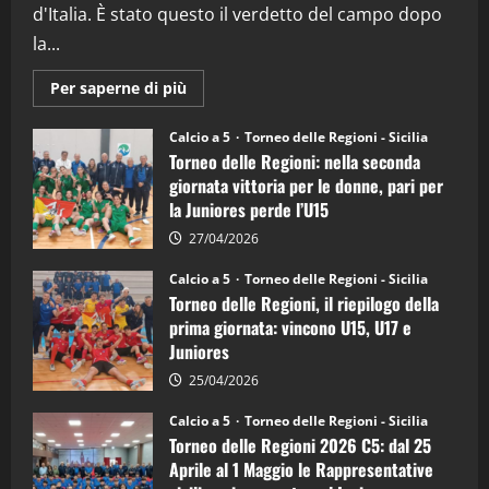
5
d'Italia. È stato questo il verdetto del campo dopo
la...
Maggiori
Per saperne di più
informazioni
su
Torneo
Calcio a 5
Torneo delle Regioni - Sicilia
delle
Torneo delle Regioni: nella seconda
Regioni
di
giornata vittoria per le donne, pari per
calcio
la Juniores perde l’U15
a
5:
la
27/04/2026
Sicilia
Juniores
Calcio a 5
Torneo delle Regioni - Sicilia
è
Torneo delle Regioni, il riepilogo della
vicecampione
d’Italia
prima giornata: vincono U15, U17 e
Juniores
25/04/2026
Calcio a 5
Torneo delle Regioni - Sicilia
Torneo delle Regioni 2026 C5: dal 25
Aprile al 1 Maggio le Rappresentative