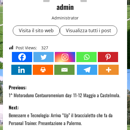
admin
Administrator
Visita il sito web
Visualizza tutti i post
Post Views:
327
P
Previous:
o
1^ Motoraduno Centauromenium day: 11-12 Maggio a Castelmola.
s
Next:
Benessere e Tecnologia: Arriva “Up” il braccialetto che fa da
t
Personal Trainer. Presentazione a Palermo.