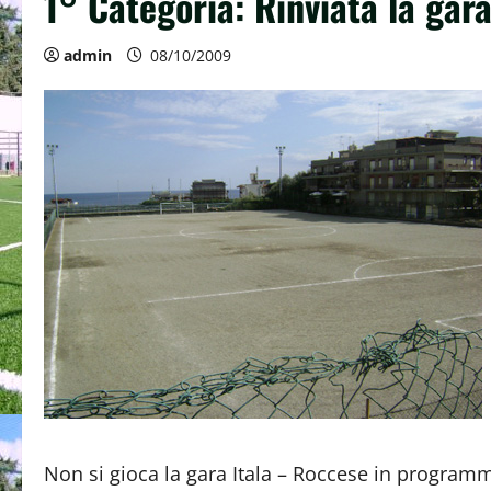
1° Categoria: Rinviata la gara
admin
08/10/2009
Non si gioca la gara Itala – Roccese in progra