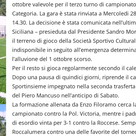
ottobre valevole per il terzo turno di campionat
Categoria. La gara è stata rinviata a Mercoledi 28
14.30. La decisione è stata comunicata nell’ultim
Siciliana – presieduta dal Presidente Sandro Mo
il terreno di gioco della Società Sportivo Culturale
indisponibile in seguito all’emergenza determina
l’alluvione del 1 ottobre scorso.
Per il resto si gioca regolarmente secondo il cal
Dopo una pausa di quindici giorni, riprende il 
Sportinsieme impegnato nella seconda trasfert
del Piero Mancuso nell’anticipo di Sabato.
La formazione allenata da Enzo Filoramo cerca la
campionato contro la Pol. Victoria, mentre i padr
di esordio vinta per 3-1 contro la Roccese. Semp
Roccalumera contro una delle favorite del torneo