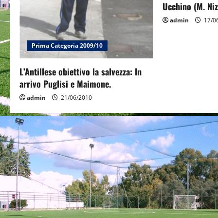
t
Ucchino (M. Niz
i
admin
17/0
o
Prima Categoria 2009/10
n
L’Antillese obiettivo la salvezza: In
arrivo Puglisi e Maimone.
admin
21/06/2010