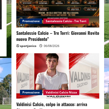
Promozione
Santalessio Calcio - Tre Torri
Santalessio Calcio – Tre Torri: Giovanni Rovito
nuovo Presidente”
sportjonico
06/08/2026
Promozione
Valdinisi Calcio Nizza
Valdinisi Calcio, colpo in attacco: arriva