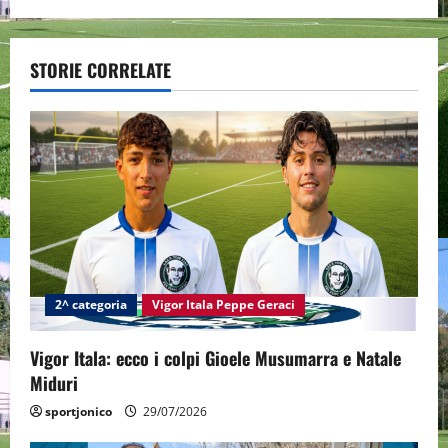
v
STORIE CORRELATE
i
g
a
t
i
o
2^ categoria
Vigor Itala Peppe Geraci
n
Vigor Itala: ecco i colpi Gioele Musumarra e Natale
Miduri
sportjonico
29/07/2026