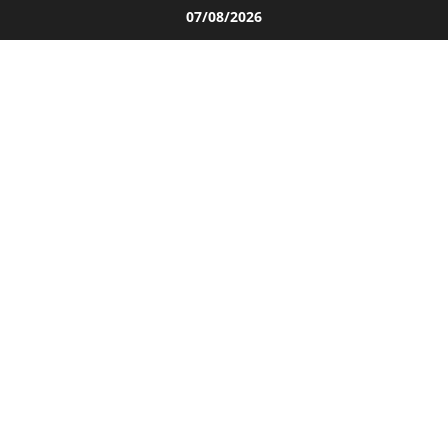
Salta
07/08/2026
al
contenuto