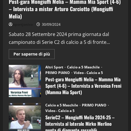
Post-gara Mongiuffi Melia – Mamma Mia Sport (4-6)
– Intervista a mister Arturo Carciotto (Mongiuffi
Melia)
"SportEmpire" in Podcast
Sport News
sportjonico
30/09/2024
“SportEmpire” in Podcast: 29^ Puntata
(Martedi 28 Aprile 2026)
Sabato 28 Settembre 2024 prima giornata dal
campionato di Serie C2 di calcio a 5 di fronte...
28/04/2026
2
Maggiori
Per saperne di più
informazioni
"SportEmpire" in Podcast
su
“SportEmpire” in Podcast: 28^ Puntata
Post-
Altri Sport
Calcio a 5 Maschile
gara
(Martedi 21 Aprile 2026)
PRIMO PIANO
Video - Calcio a 5
Mongiuffi
Melia
Post-gara Mongiuffi Melia – Mamma Mia
21/04/2026
–
3
Sport (4-6) – Intervista a Veronica Freni
Mamma
Mia
(Mamma Mia Sport)
Sport
"SportEmpire" in Podcast
Sport News
(4-
30/09/2024
6)
“SportEmpire” in Podcast: 27^ Puntata
Calcio a 5 Maschile
PRIMO PIANO
–
(Martedi 14 Aprile 2026)
Video - Calcio a 5
Intervista
a
SerieC2 – Mongiuffi Melia 2024-25 –
15/04/2026
mister
4
Intervista al laterale Mirko Merlino
Arturo
Carciotto
punta di diamante rossoblù