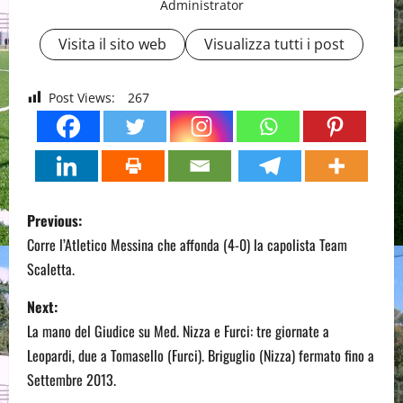
Administrator
Visita il sito web
Visualizza tutti i post
Post Views:
267
P
Previous:
o
Corre l’Atletico Messina che affonda (4-0) la capolista Team
Scaletta.
s
Next:
t
La mano del Giudice su Med. Nizza e Furci: tre giornate a
n
Leopardi, due a Tomasello (Furci). Briguglio (Nizza) fermato fino a
Settembre 2013.
a