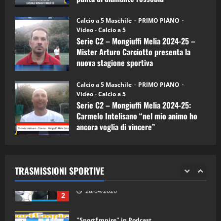
(Mongiuffi
Melia)
"SportEmpire" in Podcast
26/09/2024
“SportEmpire” in Podcast: 26^ Puntata
Calcio a 5 Maschile
PRIMO PIANO
(Martedi 07 Aprile 2026)
Video - Calcio a 5
Serie C2 – Mongiuffi Melia 2024-25 –
08/04/2026
5
Mister Arturo Carciotto presenta la
nuova stagione sportiva
"SportEmpire" in Podcast
11/09/2024
“SportEmpire” in Podcast: 30^ Puntata
Calcio a 5 Maschile
PRIMO PIANO
(Martedi 05 Maggio 2026)
Video - Calcio a 5
Serie C2 – Mongiuffi Melia 2024-25:
08/05/2026
1
Carmelo Intelisano “nel mio animo ho
ancora voglia di vincere”
"SportEmpire" in Podcast
Sport News
05/09/2024
“SportEmpire” in Podcast: 29^ Puntata
(Martedi 28 Aprile 2026)
TRASMISSIONI SPORTIVE
28/04/2026
2
"SportEmpire" in Podcast
“SportEmpire” in Podcast: 28^ Puntata