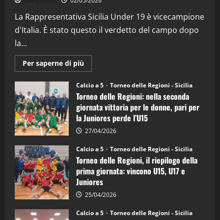
sportjonico
02/05/2026
(Martedi 07 Aprile 2026)
La Rappresentativa Sicilia Under 19 è vicecampione
08/04/2026
5
d'Italia. È stato questo il verdetto del campo dopo
la...
Maggiori
Per saperne di più
informazioni
su
Torneo
Calcio a 5
Torneo delle Regioni - Sicilia
delle
Torneo delle Regioni: nella seconda
Regioni
di
giornata vittoria per le donne, pari per
calcio
la Juniores perde l’U15
a
5:
la
27/04/2026
Sicilia
Juniores
Calcio a 5
Torneo delle Regioni - Sicilia
è
Torneo delle Regioni, il riepilogo della
vicecampione
d’Italia
prima giornata: vincono U15, U17 e
Juniores
25/04/2026
Calcio a 5
Torneo delle Regioni - Sicilia