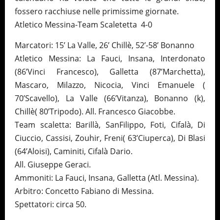
fossero racchiuse nelle primissime giornate.
Atletico Messina-Team Scaletetta 4-0
Marcatori: 15’ La Valle, 26’ Chillè, 52’-58’ Bonanno
Atletico Messina: La Fauci, Insana, Interdonato
(86’Vinci Francesco), Galletta (87’Marchetta),
Mascaro, Milazzo, Nicocia, Vinci Emanuele (
70’Scavello), La Valle (66’Vitanza), Bonanno (k),
Chillè( 80’Tripodo). All. Francesco Giacobbe.
Team scaletta: Barillà, SanFilippo, Foti, Cifalà, Di
Ciuccio, Cassisi, Zouhir, Freni( 63’Ciuperca), Di Blasi
(64’Aloisi), Caminiti, Cifalà Dario.
All. Giuseppe Geraci.
Ammoniti: La Fauci, Insana, Galletta (Atl. Messina).
Arbitro: Concetto Fabiano di Messina.
Spettatori: circa 50.