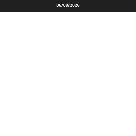
Salta
06/08/2026
al
contenuto