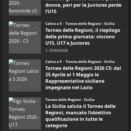
calcio
“SportEmpire” in Podcast: 26^
donne, pari per la Juniores perde
a
5:
Puntata (Martedi 07 Aprile 2026)
l’U15
la
Sicilia
08/04/2026
27/04/2026
5
Juniores
Calcio a 5
Torneo delle Regioni - Sicilia
è
vicecampione
Torneo delle Regioni, il riepilogo
d’Italia
della prima giornata: vincono
U15, U17 e Juniores
25/04/2026
Calcio a 5
Torneo delle Regioni - Sicilia
Torneo delle Regioni 2026 C5: dal
25 Aprile al 1 Maggio le
Rappresentative siciliane
impegnate nel Lazio
24/04/2026
Torneo delle Regioni - Sicilia
La Sicilia saluta il Torneo delle
Regioni, mancato l’obiettivo
qualificazione in tutte le
categorie