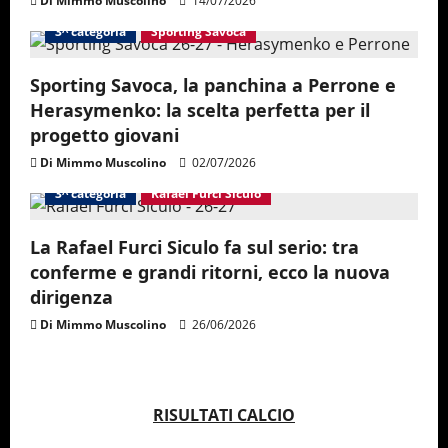
Di Mimmo Muscolino
14/07/2026
t
3^ categoria
Sporting Savoca
i
Sporting Savoca, la panchina a Perrone e
o
Herasymenko: la scelta perfetta per il
progetto giovani
n
Di Mimmo Muscolino
02/07/2026
3^ categoria
Rafael Furci Siculo
La Rafael Furci Siculo fa sul serio: tra
conferme e grandi ritorni, ecco la nuova
dirigenza
Di Mimmo Muscolino
26/06/2026
RISULTATI CALCIO