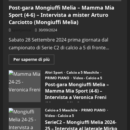
Post-gara Mongiuffi Melia – Mamma Mia
Sport (4-6) – Intervista a mister Arturo
Carciotto (Mongiuffi Melia)
"SportEmpire" in Podcast
Sport News
sportjonico
30/09/2024
“SportEmpire” in Podcast: 29^
Sabato 28 Settembre 2024 prima giornata dal
Puntata (Martedi 28 Aprile 2026)
campionato di Serie C2 di calcio a 5 di fronte...
28/04/2026
2
Maggiori
Per saperne di più
informazioni
"SportEmpire" in Podcast
su
“SportEmpire” in Podcast: 28^
Post-
Altri Sport
Calcio a 5 Maschile
gara
Puntata (Martedi 21 Aprile 2026)
PRIMO PIANO
Video - Calcio a 5
Mongiuffi
Melia
Post-gara Mongiuffi Melia –
21/04/2026
–
3
Mamma Mia Sport (4-6) –
Mamma
Mia
Intervista a Veronica Freni
Sport
"SportEmpire" in Podcast
Sport News
(Mamma Mia Sport)
(4-
6)
“SportEmpire” in Podcast: 27^
Calcio a 5 Maschile
PRIMO PIANO
30/09/2024
–
Puntata (Martedi 14 Aprile 2026)
Video - Calcio a 5
Intervista
a
SerieC2 – Mongiuffi Melia 2024-
15/04/2026
mister
4
25 – Intervista al laterale Mirko
Arturo