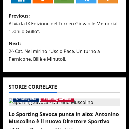
P
Previous:
o
Al via la IX Edizione del Torneo Giovanile Memorial
“Danilo Gullo”.
s
Next:
t
2^ Cat. Nel mirino l’Usclo Pace. Un turno a
n
Pernicone, Billè e Minutoli.
a
v
STORIE CORRELATE
i
3^ categoria
Sporting Savoca
g
Lo Sporting Savoca punta in alto: Antonino
a
Muscolino è il nuovo Direttore Sportivo