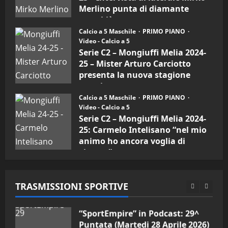
Carciotto
Merlino punta di diamante
(Mongiuffi
Melia)
"SportEmpire" in Podcast
rossoblù
“SportEmpire” in Podcast: 26^
Calcio a 5 Maschile
PRIMO PIANO
26/09/2024
Puntata (Martedi 07 Aprile 2026)
Video - Calcio a 5
Serie C2 – Mongiuffi Melia 2024-
08/04/2026
5
25 – Mister Arturo Carciotto
presenta la nuova stagione
"SportEmpire" in Podcast
sportiva
“SportEmpire” in Podcast: 30^
Calcio a 5 Maschile
PRIMO PIANO
11/09/2024
Puntata (Martedi 05 Maggio
Video - Calcio a 5
2026)
Serie C2 – Mongiuffi Melia 2024-
1
08/05/2026
25: Carmelo Intelisano “nel mio
animo ho ancora voglia di
"SportEmpire" in Podcast
Sport News
vincere”
“SportEmpire” in Podcast: 29^
05/09/2024
Puntata (Martedi 28 Aprile 2026)
TRASMISSIONI SPORTIVE
28/04/2026
2
"SportEmpire" in Podcast
“SportEmpire” in Podcast: 28^