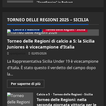
08/05/2026
"SportEmpire" in Podcast
Sport News
“SportEmpire” in Podcast: 29^
TORNEO DELLE REGIONI 2025 – SICILIA
Puntata (Martedi 28 Aprile 2026)
28/04/2026
Calcio a 5 Maschile
Torneo delle Regioni - Sicilia
2
Torneo delle Regioni di calcio a 5: la Sicilia
"SportEmpire" in Podcast
Juniores è vicecampione d’Italia
“SportEmpire” in Podcast: 28^
Puntata (Martedi 21 Aprile 2026)
sportjonico
02/05/2026
21/04/2026
La Rappresentativa Sicilia Under 19 è vicecampione
3
d'Italia. È stato questo il verdetto del campo dopo
"SportEmpire" in Podcast
Sport News
la...
“SportEmpire” in Podcast: 27^
Puntata (Martedi 14 Aprile 2026)
Maggiori
Per saperne di più
informazioni
15/04/2026
su
4
Torneo
Calcio a 5
Torneo delle Regioni - Sicilia
delle
Torneo delle Regioni: nella
Regioni
di
"SportEmpire" in Podcast
seconda giornata vittoria per le