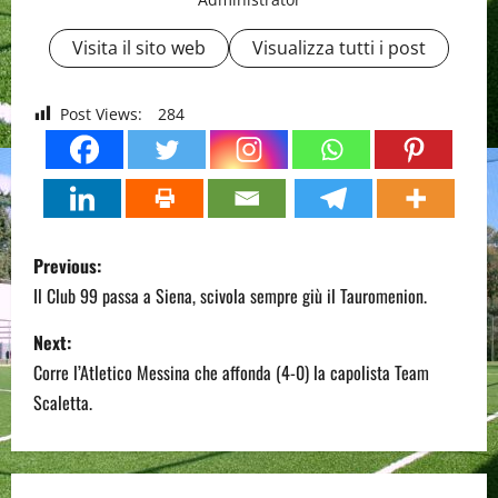
Visita il sito web
Visualizza tutti i post
Post Views:
284
P
Previous:
o
Il Club 99 passa a Siena, scivola sempre giù il Tauromenion.
s
Next:
Corre l’Atletico Messina che affonda (4-0) la capolista Team
t
Scaletta.
n
a