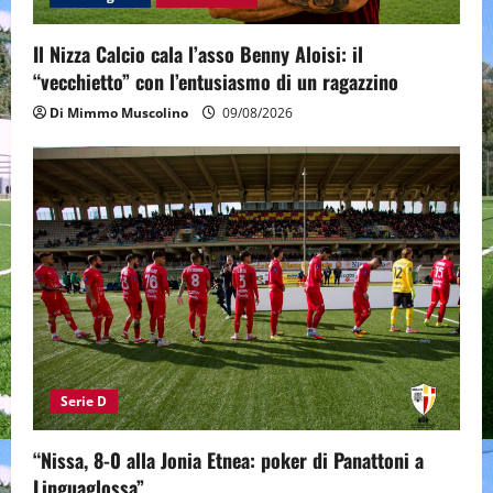
Il Nizza Calcio cala l’asso Benny Aloisi: il
“vecchietto” con l’entusiasmo di un ragazzino
Di Mimmo Muscolino
09/08/2026
Serie D
“Nissa, 8-0 alla Jonia Etnea: poker di Panattoni a
Linguaglossa”