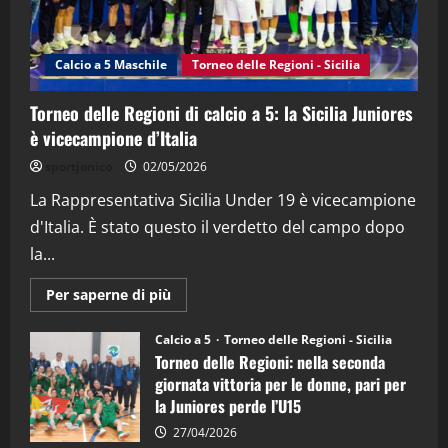
"SportEmpire" in Podcast
Sport News
“SportEmpire” in Podcast: 27^ Puntata
(Martedi 14 Aprile 2026)
Calcio a 5 Maschile
Torneo delle Regioni - Sicilia
15/04/2026
4
Torneo delle Regioni di calcio a 5: la Sicilia Juniores
è vicecampione d’Italia
"SportEmpire" in Podcast
“SportEmpire” in Podcast: 26^ Puntata
sportjonico
02/05/2026
(Martedi 07 Aprile 2026)
La Rappresentativa Sicilia Under 19 è vicecampione
08/04/2026
5
d'Italia. È stato questo il verdetto del campo dopo
la...
Maggiori
Per saperne di più
informazioni
su
Torneo
Calcio a 5
Torneo delle Regioni - Sicilia
delle
Torneo delle Regioni: nella seconda
Regioni
di
giornata vittoria per le donne, pari per
calcio
la Juniores perde l’U15
a
5:
la
27/04/2026
Sicilia