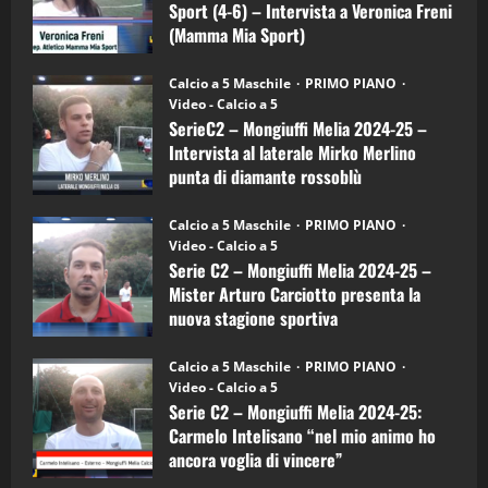
Sport (4-6) – Intervista a Veronica Freni
Mamma
Mia
(Mamma Mia Sport)
Sport
"SportEmpire" in Podcast
Sport News
(4-
30/09/2024
6)
“SportEmpire” in Podcast: 27^ Puntata
Calcio a 5 Maschile
PRIMO PIANO
–
(Martedi 14 Aprile 2026)
Video - Calcio a 5
Intervista
a
SerieC2 – Mongiuffi Melia 2024-25 –
15/04/2026
mister
4
Intervista al laterale Mirko Merlino
Arturo
Carciotto
punta di diamante rossoblù
(Mongiuffi
Melia)
"SportEmpire" in Podcast
26/09/2024
“SportEmpire” in Podcast: 26^ Puntata
Calcio a 5 Maschile
PRIMO PIANO
(Martedi 07 Aprile 2026)
Video - Calcio a 5
Serie C2 – Mongiuffi Melia 2024-25 –
08/04/2026
5
Mister Arturo Carciotto presenta la
nuova stagione sportiva
"SportEmpire" in Podcast
11/09/2024
“SportEmpire” in Podcast: 30^ Puntata
Calcio a 5 Maschile
PRIMO PIANO
(Martedi 05 Maggio 2026)
Video - Calcio a 5
Serie C2 – Mongiuffi Melia 2024-25:
08/05/2026
1
Carmelo Intelisano “nel mio animo ho
ancora voglia di vincere”
"SportEmpire" in Podcast
Sport News