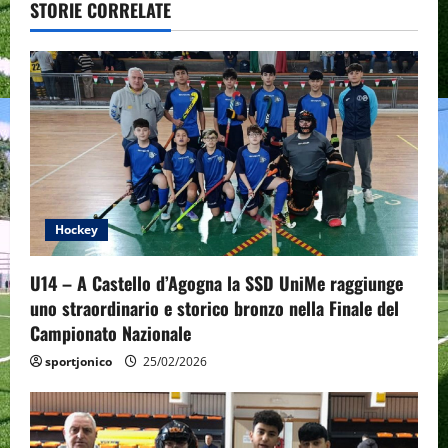
STORIE CORRELATE
v
i
g
a
t
Hockey
i
o
U14 – A Castello d’Agogna la SSD UniMe raggiunge
uno straordinario e storico bronzo nella Finale del
n
Campionato Nazionale
sportjonico
25/02/2026