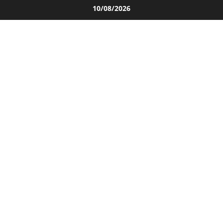
Salta
10/08/2026
al
contenuto