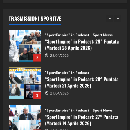
05/09/2024
“SportEmpire” in Podcast: 29^ Puntata
(Martedi 28 Aprile 2026)
TRASMISSIONI SPORTIVE
28/04/2026
2
"SportEmpire" in Podcast
“SportEmpire” in Podcast: 28^ Puntata
(Martedi 21 Aprile 2026)
21/04/2026
3
"SportEmpire" in Podcast
Sport News
“SportEmpire” in Podcast: 27^ Puntata
(Martedi 14 Aprile 2026)
15/04/2026
4
"SportEmpire" in Podcast
“SportEmpire” in Podcast: 26^ Puntata
(Martedi 07 Aprile 2026)