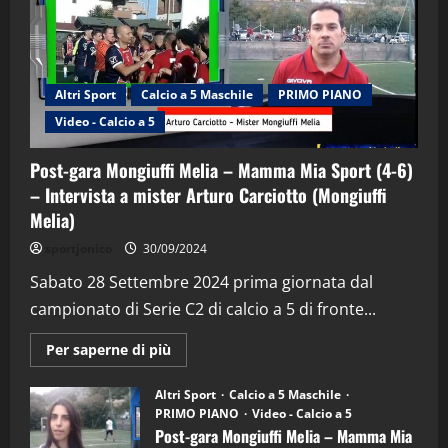
Altri Sport
Calcio a 5 Maschile
PRIMO PIANO
Video - Calcio a 5
Post-gara Mongiuffi Melia – Mamma Mia Sport (4-6)
– Intervista a mister Arturo Carciotto (Mongiuffi
Melia)
"SportEmpire" in Podcast
Sport News
sportjonico
30/09/2024
“SportEmpire” in Podcast: 29^ Puntata
(Martedi 28 Aprile 2026)
Sabato 28 Settembre 2024 prima giornata dal
campionato di Serie C2 di calcio a 5 di fronte...
28/04/2026
2
Maggiori
Per saperne di più
informazioni
"SportEmpire" in Podcast
su
“SportEmpire” in Podcast: 28^ Puntata
Post-
Altri Sport
Calcio a 5 Maschile
gara
(Martedi 21 Aprile 2026)
PRIMO PIANO
Video - Calcio a 5
Mongiuffi
Melia
Post-gara Mongiuffi Melia – Mamma Mia
21/04/2026
–
3