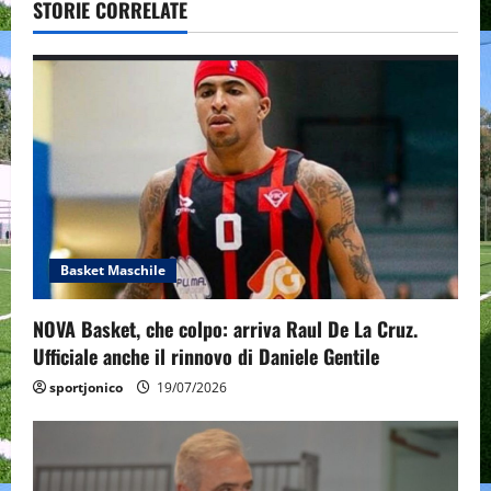
STORIE CORRELATE
v
i
g
a
t
i
Basket Maschile
o
NOVA Basket, che colpo: arriva Raul De La Cruz.
n
Ufficiale anche il rinnovo di Daniele Gentile
sportjonico
19/07/2026