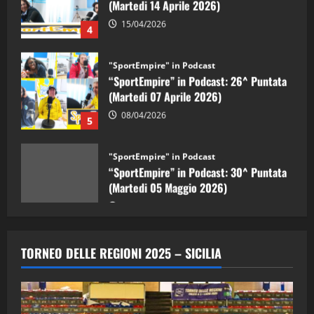
15/04/2026
4
"SportEmpire" in Podcast
“SportEmpire” in Podcast: 26^ Puntata
(Martedi 07 Aprile 2026)
08/04/2026
5
"SportEmpire" in Podcast
“SportEmpire” in Podcast: 30^ Puntata
(Martedi 05 Maggio 2026)
08/05/2026
1
"SportEmpire" in Podcast
Sport News
“SportEmpire” in Podcast: 29^ Puntata
TORNEO DELLE REGIONI 2025 – SICILIA
(Martedi 28 Aprile 2026)
28/04/2026
2