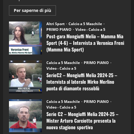
2
Maggiori
Per saperne di più
informazioni
"SportEmpire" in Podcast
su
“SportEmpire” in Podcast: 28^ Puntata
Post-
Altri Sport
Calcio a 5 Maschile
gara
(Martedi 21 Aprile 2026)
PRIMO PIANO
Video - Calcio a 5
Mongiuffi
Melia
Post-gara Mongiuffi Melia – Mamma Mia
21/04/2026
–
3
Sport (4-6) – Intervista a Veronica Freni
Mamma
Mia
(Mamma Mia Sport)
Sport
"SportEmpire" in Podcast
Sport News
(4-
30/09/2024
6)
“SportEmpire” in Podcast: 27^ Puntata
Calcio a 5 Maschile
PRIMO PIANO
–
(Martedi 14 Aprile 2026)
Video - Calcio a 5
Intervista
a
SerieC2 – Mongiuffi Melia 2024-25 –
15/04/2026
mister
4
Intervista al laterale Mirko Merlino
Arturo
Carciotto
punta di diamante rossoblù
(Mongiuffi
Melia)
"SportEmpire" in Podcast
26/09/2024
“SportEmpire” in Podcast: 26^ Puntata
Calcio a 5 Maschile
PRIMO PIANO
(Martedi 07 Aprile 2026)
Video - Calcio a 5
Serie C2 – Mongiuffi Melia 2024-25 –
08/04/2026
5
Mister Arturo Carciotto presenta la
nuova stagione sportiva
"SportEmpire" in Podcast