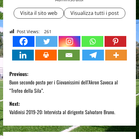
Visita il sito web
Visualizza tutti i post
Post Views:
261
P
Previous:
o
Buon secondo posto per i Giovanissimi dell’Akron Savoca al
“Trofeo della Sila”.
s
Next:
t
Valdinisi 2019-20: Intervista al dirigente Salvatore Bruno.
n
a