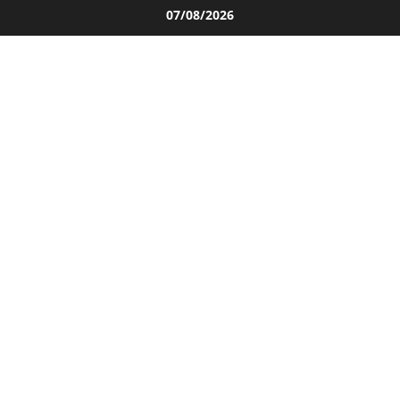
Salta
07/08/2026
al
contenuto