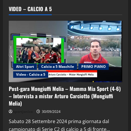
VIDEO – CALCIO A 5
Altri Sport
Calcio a 5 Maschile
PRIMO PIANO
Video - Calcio a 5
Post-gara Mongiuffi Melia – Mamma Mia Sport (4-6)
– Intervista a mister Arturo Carciotto (Mongiuffi
Melia)
"SportEmpire" in Podcast
Sport News
sportjonico
30/09/2024
“SportEmpire” in Podcast: 29^ Puntata
(Martedi 28 Aprile 2026)
Sabato 28 Settembre 2024 prima giornata dal
campionato di Serie C2 di calcio a 5 di fronte...
28/04/2026