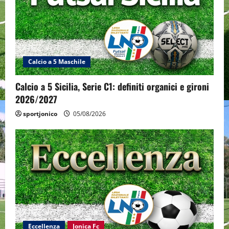
Calcio a 5 Maschile
Calcio a 5 Sicilia, Serie C1: definiti organici e gironi
2026/2027
sportjonico
05/08/2026
Eccellenza
Jonica Fc