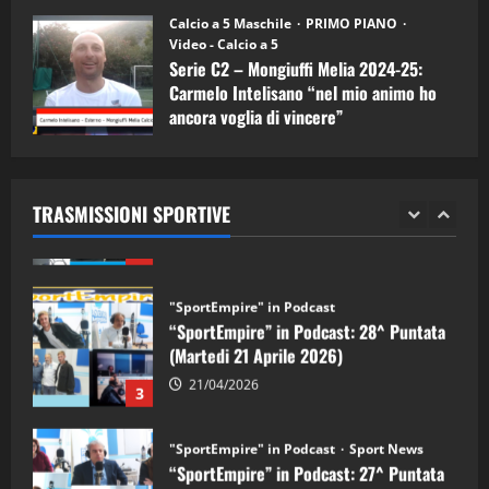
11/09/2024
“SportEmpire” in Podcast: 30^ Puntata
Calcio a 5 Maschile
PRIMO PIANO
(Martedi 05 Maggio 2026)
Video - Calcio a 5
Serie C2 – Mongiuffi Melia 2024-25:
08/05/2026
1
Carmelo Intelisano “nel mio animo ho
ancora voglia di vincere”
"SportEmpire" in Podcast
Sport News
05/09/2024
“SportEmpire” in Podcast: 29^ Puntata
(Martedi 28 Aprile 2026)
TRASMISSIONI SPORTIVE
28/04/2026
2
"SportEmpire" in Podcast
“SportEmpire” in Podcast: 28^ Puntata
(Martedi 21 Aprile 2026)
21/04/2026
3
"SportEmpire" in Podcast
Sport News
“SportEmpire” in Podcast: 27^ Puntata
(Martedi 14 Aprile 2026)