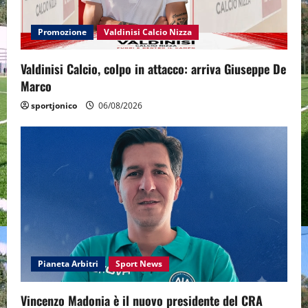
Promozione
Valdinisi Calcio Nizza
Valdinisi Calcio, colpo in attacco: arriva Giuseppe De
Marco
sportjonico
06/08/2026
Pianeta Arbitri
Sport News
Vincenzo Madonia è il nuovo presidente del CRA