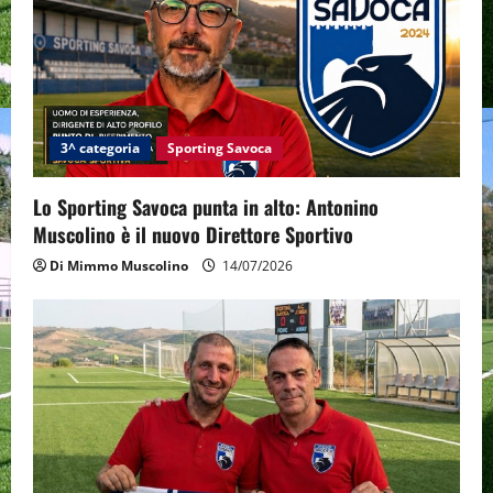
i
g
a
t
3^ categoria
Sporting Savoca
i
Lo Sporting Savoca punta in alto: Antonino
o
Muscolino è il nuovo Direttore Sportivo
Di Mimmo Muscolino
14/07/2026
n