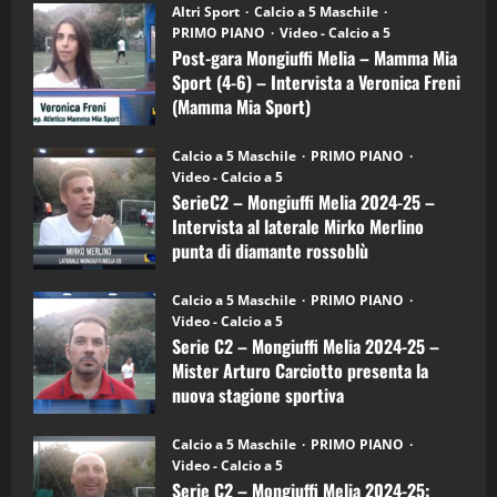
“SportEmpire” in Podcast: 28^ Puntata
Post-
Altri Sport
Calcio a 5 Maschile
gara
(Martedi 21 Aprile 2026)
PRIMO PIANO
Video - Calcio a 5
Mongiuffi
Melia
Post-gara Mongiuffi Melia – Mamma Mia
21/04/2026
–
3
Sport (4-6) – Intervista a Veronica Freni
Mamma
Mia
(Mamma Mia Sport)
Sport
"SportEmpire" in Podcast
Sport News
(4-
30/09/2024
6)
“SportEmpire” in Podcast: 27^ Puntata
Calcio a 5 Maschile
PRIMO PIANO
–
(Martedi 14 Aprile 2026)
Video - Calcio a 5
Intervista
a
SerieC2 – Mongiuffi Melia 2024-25 –
15/04/2026
mister
4
Intervista al laterale Mirko Merlino
Arturo
Carciotto
punta di diamante rossoblù
(Mongiuffi
Melia)
"SportEmpire" in Podcast
26/09/2024
“SportEmpire” in Podcast: 26^ Puntata
Calcio a 5 Maschile
PRIMO PIANO
(Martedi 07 Aprile 2026)
Video - Calcio a 5
Serie C2 – Mongiuffi Melia 2024-25 –
08/04/2026
5
Mister Arturo Carciotto presenta la
nuova stagione sportiva
"SportEmpire" in Podcast
11/09/2024
“SportEmpire” in Podcast: 30^ Puntata
Calcio a 5 Maschile
PRIMO PIANO
(Martedi 05 Maggio 2026)
Video - Calcio a 5
Serie C2 – Mongiuffi Melia 2024-25:
08/05/2026