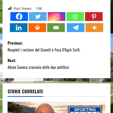
Post Views:
198
P
Previous:
o
Respinti i reclami del Graniti e Foza D’Agrò Scifì.
s
Next:
Akron Savoca crocevia delle due antillesi
t
n
a
STORIE CORRELATE
v