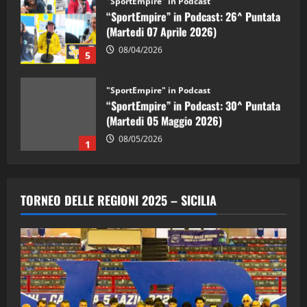
“SportEmpire” in Podcast: 26^ Puntata
(Martedi 07 Aprile 2026)
08/04/2026
5
"SportEmpire" in Podcast
“SportEmpire” in Podcast: 30^ Puntata
(Martedi 05 Maggio 2026)
08/05/2026
1
"SportEmpire" in Podcast
Sport News
“SportEmpire” in Podcast: 29^ Puntata
TORNEO DELLE REGIONI 2025 – SICILIA
(Martedi 28 Aprile 2026)
28/04/2026
2
"SportEmpire" in Podcast
“SportEmpire” in Podcast: 28^ Puntata
(Martedi 21 Aprile 2026)