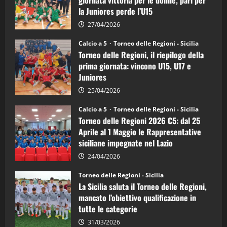
calcio
la Juniores perde l’U15
a
5:
la
27/04/2026
Sicilia
Juniores
Calcio a 5
Torneo delle Regioni - Sicilia
è
Torneo delle Regioni, il riepilogo della
vicecampione
d’Italia
prima giornata: vincono U15, U17 e
Juniores
25/04/2026
Calcio a 5
Torneo delle Regioni - Sicilia
Torneo delle Regioni 2026 C5: dal 25
Aprile al 1 Maggio le Rappresentative
siciliane impegnate nel Lazio
24/04/2026
Torneo delle Regioni - Sicilia
La Sicilia saluta il Torneo delle Regioni,
mancato l’obiettivo qualificazione in
tutte le categorie
31/03/2026