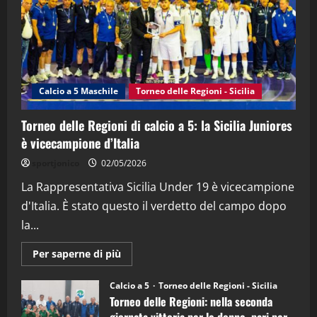
21/04/2026
3
"SportEmpire" in Podcast
Sport News
“SportEmpire” in Podcast: 27^ Puntata
(Martedi 14 Aprile 2026)
Calcio a 5 Maschile
Torneo delle Regioni - Sicilia
15/04/2026
4
Torneo delle Regioni di calcio a 5: la Sicilia Juniores
è vicecampione d’Italia
"SportEmpire" in Podcast
“SportEmpire” in Podcast: 26^ Puntata
sportjonico
02/05/2026
(Martedi 07 Aprile 2026)
La Rappresentativa Sicilia Under 19 è vicecampione
08/04/2026
5
d'Italia. È stato questo il verdetto del campo dopo
la...
Maggiori
Per saperne di più
informazioni
su
Torneo
Calcio a 5
Torneo delle Regioni - Sicilia
delle
Torneo delle Regioni: nella seconda
Regioni
di
giornata vittoria per le donne, pari per