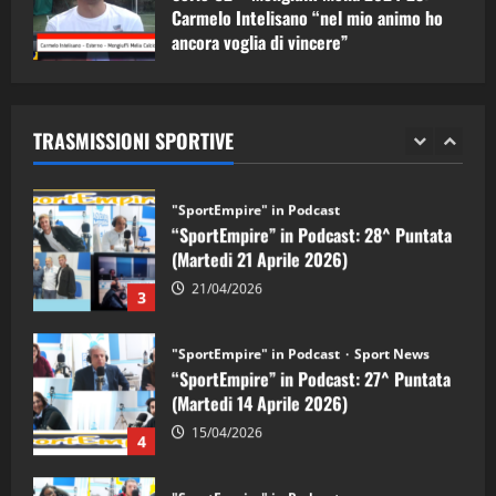
1
Carmelo Intelisano “nel mio animo ho
ancora voglia di vincere”
"SportEmpire" in Podcast
Sport News
05/09/2024
“SportEmpire” in Podcast: 29^ Puntata
(Martedi 28 Aprile 2026)
TRASMISSIONI SPORTIVE
28/04/2026
2
"SportEmpire" in Podcast
“SportEmpire” in Podcast: 28^ Puntata
(Martedi 21 Aprile 2026)
21/04/2026
3
"SportEmpire" in Podcast
Sport News
“SportEmpire” in Podcast: 27^ Puntata
(Martedi 14 Aprile 2026)
15/04/2026
4
"SportEmpire" in Podcast