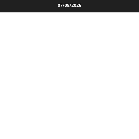
Salta
07/08/2026
al
contenuto