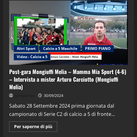
Altri Sport
Calcio a 5 Maschile
PRIMO PIANO
Video - Calcio a 5
Post-gara Mongiuffi Melia – Mamma Mia Sport (4-6)
– Intervista a mister Arturo Carciotto (Mongiuffi
Melia)
"SportEmpire" in Podcast
Sport News
sportjonico
30/09/2024
“SportEmpire” in Podcast: 29^ Puntata
(Martedi 28 Aprile 2026)
Sabato 28 Settembre 2024 prima giornata dal
campionato di Serie C2 di calcio a 5 di fronte...
28/04/2026
2
Maggiori
Per saperne di più
informazioni
"SportEmpire" in Podcast
su