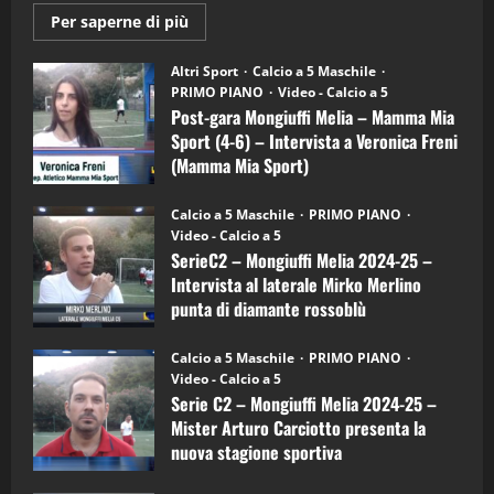
Maggiori
Per saperne di più
informazioni
"SportEmpire" in Podcast
su
“SportEmpire” in Podcast: 28^ Puntata
Post-
Altri Sport
Calcio a 5 Maschile
gara
(Martedi 21 Aprile 2026)
PRIMO PIANO
Video - Calcio a 5
Mongiuffi
Melia
Post-gara Mongiuffi Melia – Mamma Mia
21/04/2026
–
3
Sport (4-6) – Intervista a Veronica Freni
Mamma
Mia
(Mamma Mia Sport)
Sport
"SportEmpire" in Podcast
Sport News
(4-
30/09/2024
6)
“SportEmpire” in Podcast: 27^ Puntata
Calcio a 5 Maschile
PRIMO PIANO
–
(Martedi 14 Aprile 2026)
Video - Calcio a 5
Intervista
a
SerieC2 – Mongiuffi Melia 2024-25 –
15/04/2026
mister
4
Intervista al laterale Mirko Merlino
Arturo
Carciotto
punta di diamante rossoblù
(Mongiuffi
Melia)
"SportEmpire" in Podcast
26/09/2024
“SportEmpire” in Podcast: 26^ Puntata
Calcio a 5 Maschile
PRIMO PIANO
(Martedi 07 Aprile 2026)
Video - Calcio a 5
Serie C2 – Mongiuffi Melia 2024-25 –
08/04/2026
5
Mister Arturo Carciotto presenta la
nuova stagione sportiva
"SportEmpire" in Podcast
11/09/2024