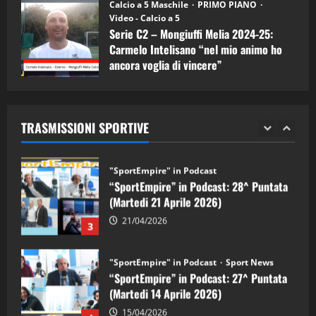
“SportEmpire” in Podcast: 30^ Puntata
Calcio a 5 Maschile
PRIMO PIANO
(Martedi 05 Maggio 2026)
Video - Calcio a 5
Serie C2 – Mongiuffi Melia 2024-25:
08/05/2026
1
Carmelo Intelisano “nel mio animo ho
ancora voglia di vincere”
"SportEmpire" in Podcast
Sport News
05/09/2024
“SportEmpire” in Podcast: 29^ Puntata
(Martedi 28 Aprile 2026)
TRASMISSIONI SPORTIVE
28/04/2026
2
"SportEmpire" in Podcast
“SportEmpire” in Podcast: 28^ Puntata
(Martedi 21 Aprile 2026)
21/04/2026
3
"SportEmpire" in Podcast
Sport News
“SportEmpire” in Podcast: 27^ Puntata
(Martedi 14 Aprile 2026)
15/04/2026