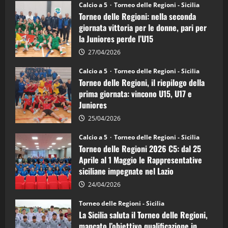
Torneo
Calcio a 5
Torneo delle Regioni - Sicilia
delle
Torneo delle Regioni: nella seconda
Regioni
di
giornata vittoria per le donne, pari per
calcio
la Juniores perde l’U15
a
5:
la
27/04/2026
Sicilia
Juniores
Calcio a 5
Torneo delle Regioni - Sicilia
è
Torneo delle Regioni, il riepilogo della
vicecampione
d’Italia
prima giornata: vincono U15, U17 e
Juniores
25/04/2026
Calcio a 5
Torneo delle Regioni - Sicilia
Torneo delle Regioni 2026 C5: dal 25
Aprile al 1 Maggio le Rappresentative
siciliane impegnate nel Lazio
24/04/2026
Torneo delle Regioni - Sicilia
La Sicilia saluta il Torneo delle Regioni,
mancato l’obiettivo qualificazione in