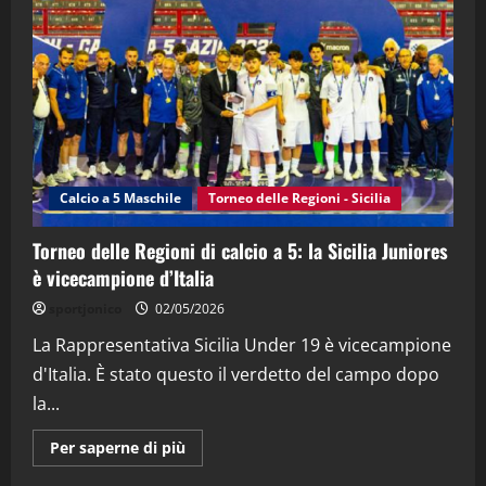
“SportEmpire” in Podcast: 28^ Puntata
(Martedi 21 Aprile 2026)
21/04/2026
3
"SportEmpire" in Podcast
Sport News
“SportEmpire” in Podcast: 27^ Puntata
(Martedi 14 Aprile 2026)
Calcio a 5 Maschile
Torneo delle Regioni - Sicilia
15/04/2026
4
Torneo delle Regioni di calcio a 5: la Sicilia Juniores
è vicecampione d’Italia
"SportEmpire" in Podcast
“SportEmpire” in Podcast: 26^ Puntata
sportjonico
02/05/2026
(Martedi 07 Aprile 2026)
La Rappresentativa Sicilia Under 19 è vicecampione
08/04/2026
5
d'Italia. È stato questo il verdetto del campo dopo
la...
Maggiori
Per saperne di più
informazioni
su