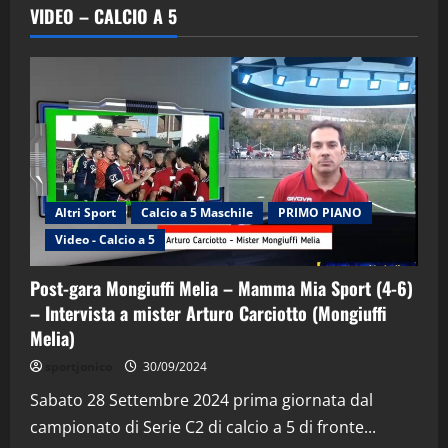
VIDEO – CALCIO A 5
Altri Sport
Calcio a 5 Maschile
PRIMO PIANO
Video - Calcio a 5
Post-gara Mongiuffi Melia – Mamma Mia Sport (4-6)
– Intervista a mister Arturo Carciotto (Mongiuffi
Melia)
"SportEmpire" in Podcast
Sport News
sportjonico
30/09/2024
“SportEmpire” in Podcast: 29^ Puntata
(Martedi 28 Aprile 2026)
Sabato 28 Settembre 2024 prima giornata dal
campionato di Serie C2 di calcio a 5 di fronte...
28/04/2026
2