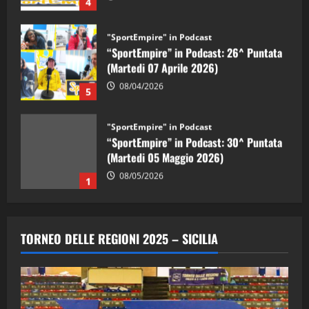
4
"SportEmpire" in Podcast
“SportEmpire” in Podcast: 26^ Puntata
(Martedi 07 Aprile 2026)
08/04/2026
5
"SportEmpire" in Podcast
“SportEmpire” in Podcast: 30^ Puntata
(Martedi 05 Maggio 2026)
08/05/2026
1
"SportEmpire" in Podcast
Sport News
“SportEmpire” in Podcast: 29^ Puntata
TORNEO DELLE REGIONI 2025 – SICILIA
(Martedi 28 Aprile 2026)
28/04/2026
2
"SportEmpire" in Podcast