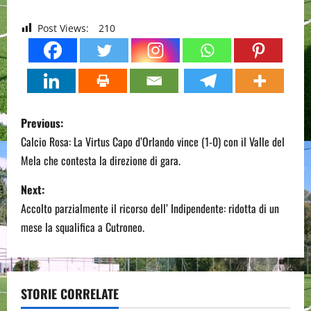
Post Views:
210
P
Previous:
o
Calcio Rosa: La Virtus Capo d’Orlando vince (1-0) con il Valle del
Mela che contesta la direzione di gara.
s
Next:
t
Accolto parzialmente il ricorso dell’ Indipendente: ridotta di un
n
mese la squalifica a Cutroneo.
a
v
STORIE CORRELATE