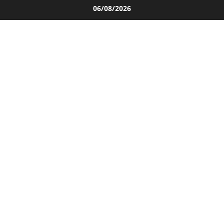
Salta
06/08/2026
al
contenuto