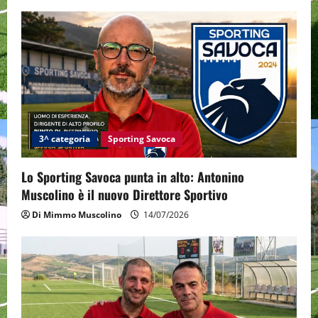
i
g
a
t
i
3^ categoria
Sporting Savoca
o
Lo Sporting Savoca punta in alto: Antonino
n
Muscolino è il nuovo Direttore Sportivo
Di Mimmo Muscolino
14/07/2026