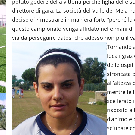
potuto godere della vittoria perché figlia delle s
direttore di gara. La società del Valle del Mela
deciso di rimostrare in maniera forte “perché la 
questo campionato venga affidato nelle mani di a
via da perseguire datosi che adesso non più il va
Tornando al
locali gra
delle ospit
stroncata d
all’altezza
mentre le l
scellerato 
risposto al
d’animo e 
sciupate co