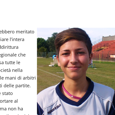
rebbero meritato
are l’intera
dirittura
regionale che
 tutte le
cietà nella
e mani di arbitri
i delle partite.
è stato
ortare al
o ma non ha