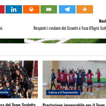
Next
i.
Respinti i reclami del Graniti e Foza D’Agrò Scif
minile
Calcio a 5 Femminile
sa del Team Scaletta
Prestazione impeccabile per il Team