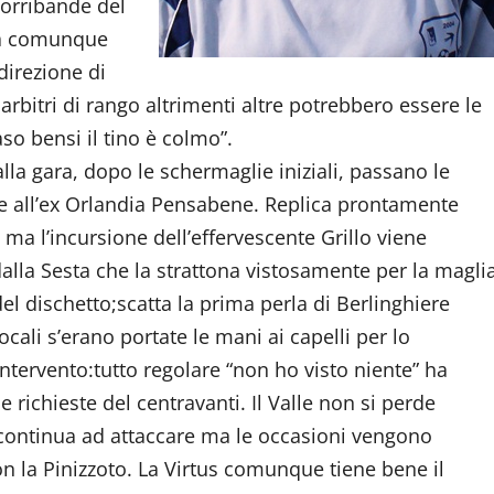
corribande del
 ha comunque
direzione di
rbitri di rango altrimenti altre potrebbero essere le
so bensi il tino è colmo”.
la gara, dopo le schermaglie iniziali, passano le
zie all’ex Orlandia Pensabene. Replica prontamente
i ma l’incursione dell’effervescente Grillo viene
alla Sesta che la strattona vistosamente per la magli
 del dischetto;scatta la prima perla di Berlinghiere
ocali s’erano portate le mani ai capelli per lo
intervento:tutto regolare “non ho visto niente” ha
le richieste del centravanti. Il Valle non si perde
continua ad attaccare ma le occasioni vengono
n la Pinizzoto. La Virtus comunque tiene bene il