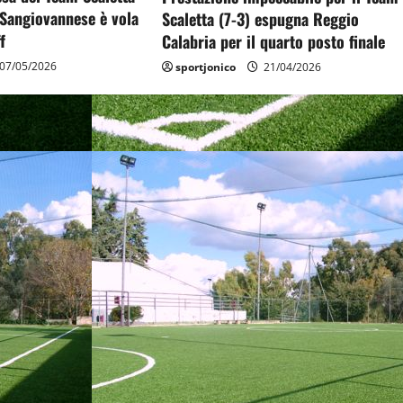
 Sangiovannese è vola
Scaletta (7-3) espugna Reggio
f
Calabria per il quarto posto finale
07/05/2026
sportjonico
21/04/2026