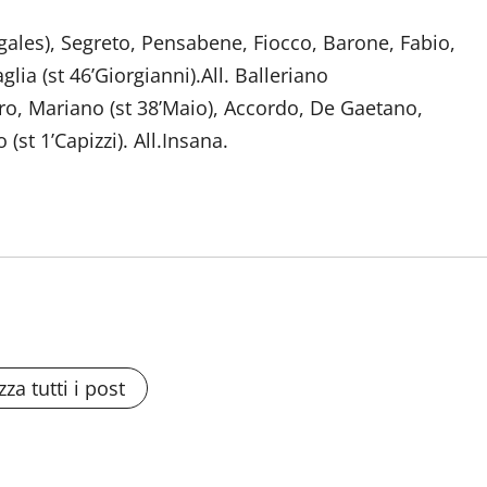
ales), Segreto, Pensabene, Fiocco, Barone, Fabio,
glia (st 46’Giorgianni).All. Balleriano
ro, Mariano (st 38’Maio), Accordo, De Gaetano,
o (st 1’Capizzi). All.Insana.
zza tutti i post