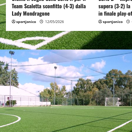
a
Team Scaletta sconfitto (4-3) dalla
supera (3-2) la
Lady Mondragone
in finale play-of
t
sportjonico
12/05/2026
sportjonico
i
o
n