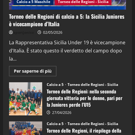
Calcio a 5 Maschile
Torneo delle Regioni - Sicilia
15/04/2026
4
Torneo delle Regioni di calcio a 5: la Sicilia Juniores
è vicecampione d’Italia
"SportEmpire" in Podcast
“SportEmpire” in Podcast: 26^ Puntata
sportjonico
02/05/2026
(Martedi 07 Aprile 2026)
La Rappresentativa Sicilia Under 19 è vicecampione
08/04/2026
5
d'Italia. È stato questo il verdetto del campo dopo
la...
Maggiori
Per saperne di più
informazioni
su
Torneo
Calcio a 5
Torneo delle Regioni - Sicilia
delle
Torneo delle Regioni: nella seconda
Regioni
di
giornata vittoria per le donne, pari per
calcio
la Juniores perde l’U15
a
5:
la
27/04/2026
Sicilia
Juniores
Calcio a 5
Torneo delle Regioni - Sicilia
è
Torneo delle Regioni, il riepilogo della
vicecampione
d’Italia