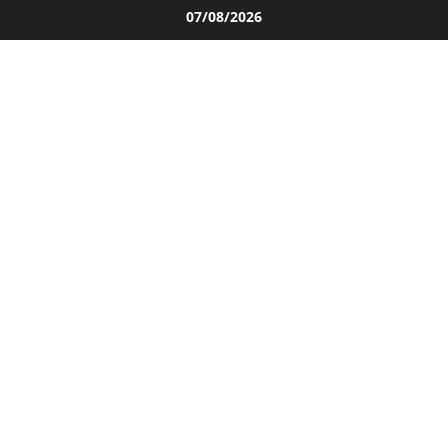
Salta
07/08/2026
al
contenuto