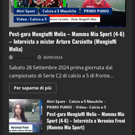
Altri Sport
Calcio a 5 Maschile
PRIMO PIANO
Video - Calcio a 5
Post-gara Mongiuffi Melia – Mamma Mia Sport (4-6)
– Intervista a mister Arturo Carciotto (Mongiuffi
Melia)
"SportEmpire" in Podcast
Sport News
sportjonico
30/09/2024
“SportEmpire” in Podcast: 29^ Puntata
(Martedi 28 Aprile 2026)
Sabato 28 Settembre 2024 prima giornata dal
campionato di Serie C2 di calcio a 5 di fronte...
28/04/2026
2
Maggiori
Per saperne di più
informazioni
"SportEmpire" in Podcast
su
“SportEmpire” in Podcast: 28^ Puntata
Post-
Altri Sport
Calcio a 5 Maschile
gara
(Martedi 21 Aprile 2026)
PRIMO PIANO
Video - Calcio a 5
Mongiuffi
Melia
Post-gara Mongiuffi Melia – Mamma Mia
21/04/2026
–
3
Sport (4-6) – Intervista a Veronica Freni
Mamma
Mia
(Mamma Mia Sport)
Sport
"SportEmpire" in Podcast
Sport News
(4-