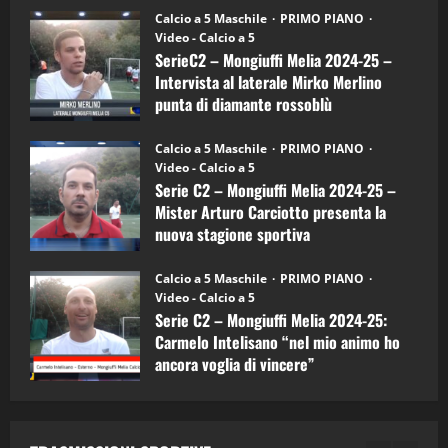
30/09/2024
6)
“SportEmpire” in Podcast: 27^ Puntata
Calcio a 5 Maschile
PRIMO PIANO
–
(Martedi 14 Aprile 2026)
Video - Calcio a 5
Intervista
a
SerieC2 – Mongiuffi Melia 2024-25 –
15/04/2026
mister
4
Intervista al laterale Mirko Merlino
Arturo
Carciotto
punta di diamante rossoblù
(Mongiuffi
Melia)
"SportEmpire" in Podcast
26/09/2024
“SportEmpire” in Podcast: 26^ Puntata
Calcio a 5 Maschile
PRIMO PIANO
(Martedi 07 Aprile 2026)
Video - Calcio a 5
Serie C2 – Mongiuffi Melia 2024-25 –
08/04/2026
5
Mister Arturo Carciotto presenta la
nuova stagione sportiva
"SportEmpire" in Podcast
11/09/2024
“SportEmpire” in Podcast: 30^ Puntata
Calcio a 5 Maschile
PRIMO PIANO
(Martedi 05 Maggio 2026)
Video - Calcio a 5
Serie C2 – Mongiuffi Melia 2024-25:
08/05/2026
1
Carmelo Intelisano “nel mio animo ho
ancora voglia di vincere”
"SportEmpire" in Podcast
Sport News
05/09/2024
“SportEmpire” in Podcast: 29^ Puntata
(Martedi 28 Aprile 2026)