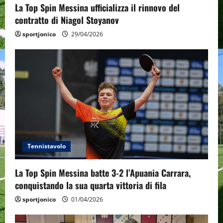
o
La Top Spin Messina ufficializza il rinnovo del
n
contratto di Niagol Stoyanov
sportjonico
29/04/2026
Tennistavolo
La Top Spin Messina batte 3-2 l’Apuania Carrara,
conquistando la sua quarta vittoria di fila
sportjonico
01/04/2026