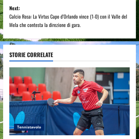
s
Next:
Calcio Rosa: La Virtus Capo d’Orlando vince (1-0) con il Valle del
t
Mela che contesta la direzione di gara.
n
a
STORIE CORRELATE
v
i
g
a
t
i
Tennistavolo