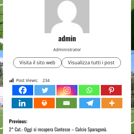
admin
Administrator
Visita il sito web
Visualizza tutti i post
Post Views:
234
P
Previous:
o
2^ Cat.- Oggi si recupera Contesse – Calcio Sparagonà.