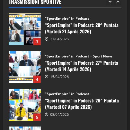
TRASMISSIONI SPORTIVE
28/04/2026
2
"SportEmpire" in Podcast
“SportEmpire” in Podcast: 28^ Puntata
(Martedi 21 Aprile 2026)
21/04/2026
3
"SportEmpire" in Podcast
Sport News
“SportEmpire” in Podcast: 27^ Puntata
(Martedi 14 Aprile 2026)
15/04/2026
4
"SportEmpire" in Podcast
“SportEmpire” in Podcast: 26^ Puntata
(Martedi 07 Aprile 2026)
08/04/2026
5