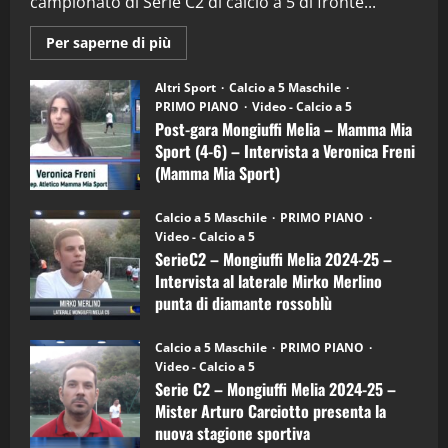
campionato di Serie C2 di calcio a 5 di fronte...
28/04/2026
2
Maggiori
Per saperne di più
informazioni
"SportEmpire" in Podcast
su
“SportEmpire” in Podcast: 28^ Puntata
Post-
Altri Sport
Calcio a 5 Maschile
gara
(Martedi 21 Aprile 2026)
PRIMO PIANO
Video - Calcio a 5
Mongiuffi
Melia
Post-gara Mongiuffi Melia – Mamma Mia
21/04/2026
–
3
Sport (4-6) – Intervista a Veronica Freni
Mamma
Mia
(Mamma Mia Sport)
Sport
"SportEmpire" in Podcast
Sport News
(4-
30/09/2024
6)
“SportEmpire” in Podcast: 27^ Puntata
Calcio a 5 Maschile
PRIMO PIANO
–
(Martedi 14 Aprile 2026)
Video - Calcio a 5
Intervista
a
SerieC2 – Mongiuffi Melia 2024-25 –
15/04/2026
mister
4
Intervista al laterale Mirko Merlino
Arturo
Carciotto
punta di diamante rossoblù
(Mongiuffi
Melia)
"SportEmpire" in Podcast
26/09/2024
“SportEmpire” in Podcast: 26^ Puntata
Calcio a 5 Maschile
PRIMO PIANO
(Martedi 07 Aprile 2026)
Video - Calcio a 5
Serie C2 – Mongiuffi Melia 2024-25 –
08/04/2026
5
Mister Arturo Carciotto presenta la
nuova stagione sportiva