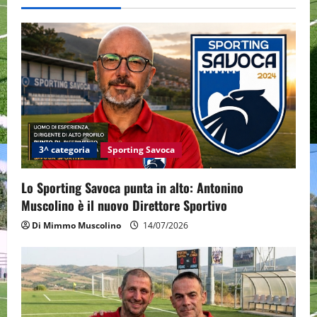
v
i
g
a
t
i
3^ categoria
Sporting Savoca
o
Lo Sporting Savoca punta in alto: Antonino
Muscolino è il nuovo Direttore Sportivo
n
Di Mimmo Muscolino
14/07/2026