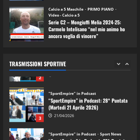
"SportEmpire" in Podcast
11/09/2024
“SportEmpire” in Podcast: 30^ Puntata
Calcio a 5 Maschile
PRIMO PIANO
(Martedi 05 Maggio 2026)
Video - Calcio a 5
Serie C2 – Mongiuffi Melia 2024-25:
08/05/2026
1
Carmelo Intelisano “nel mio animo ho
ancora voglia di vincere”
"SportEmpire" in Podcast
Sport News
05/09/2024
“SportEmpire” in Podcast: 29^ Puntata
(Martedi 28 Aprile 2026)
TRASMISSIONI SPORTIVE
28/04/2026
2
"SportEmpire" in Podcast
“SportEmpire” in Podcast: 28^ Puntata
(Martedi 21 Aprile 2026)
21/04/2026
3
"SportEmpire" in Podcast
Sport News
“SportEmpire” in Podcast: 27^ Puntata
(Martedi 14 Aprile 2026)