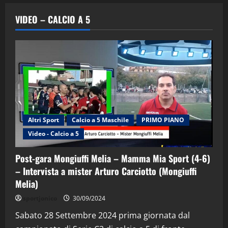
VIDEO – CALCIO A 5
Altri Sport
Calcio a 5 Maschile
PRIMO PIANO
Video - Calcio a 5
Post-gara Mongiuffi Melia – Mamma Mia Sport (4-6)
– Intervista a mister Arturo Carciotto (Mongiuffi
Melia)
"SportEmpire" in Podcast
Sport News
sportjonico
30/09/2024
“SportEmpire” in Podcast: 29^ Puntata
(Martedi 28 Aprile 2026)
Sabato 28 Settembre 2024 prima giornata dal