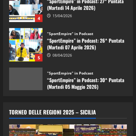
15/04/2026
4
"SportEmpire" in Podcast
“SportEmpire” in Podcast: 26^ Puntata
(Martedi 07 Aprile 2026)
08/04/2026
5
"SportEmpire" in Podcast
“SportEmpire” in Podcast: 30^ Puntata
(Martedi 05 Maggio 2026)
08/05/2026
1
"SportEmpire" in Podcast
Sport News
“SportEmpire” in Podcast: 29^ Puntata
TORNEO DELLE REGIONI 2025 – SICILIA
(Martedi 28 Aprile 2026)
28/04/2026
2