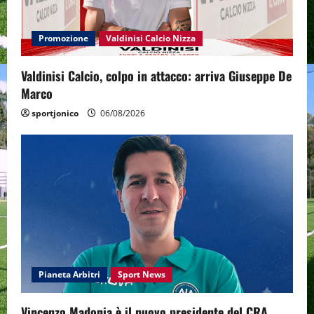
Promozione
Valdinisi Calcio Nizza
Valdinisi Calcio, colpo in attacco: arriva Giuseppe De
Marco
sportjonico
06/08/2026
Pianeta Arbitri
Sport News
Vincenzo Madonia è il nuovo presidente del CRA