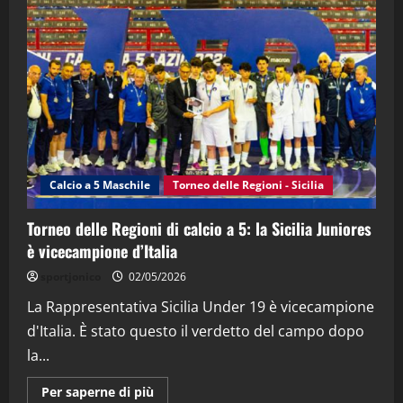
"SportEmpire" in Podcast
“SportEmpire” in Podcast: 28^ Puntata
(Martedi 21 Aprile 2026)
21/04/2026
3
"SportEmpire" in Podcast
Sport News
“SportEmpire” in Podcast: 27^ Puntata
(Martedi 14 Aprile 2026)
Calcio a 5 Maschile
Torneo delle Regioni - Sicilia
15/04/2026
4
Torneo delle Regioni di calcio a 5: la Sicilia Juniores
è vicecampione d’Italia
"SportEmpire" in Podcast
“SportEmpire” in Podcast: 26^ Puntata
sportjonico
02/05/2026
(Martedi 07 Aprile 2026)
La Rappresentativa Sicilia Under 19 è vicecampione
08/04/2026
5
d'Italia. È stato questo il verdetto del campo dopo
la...
Maggiori
Per saperne di più