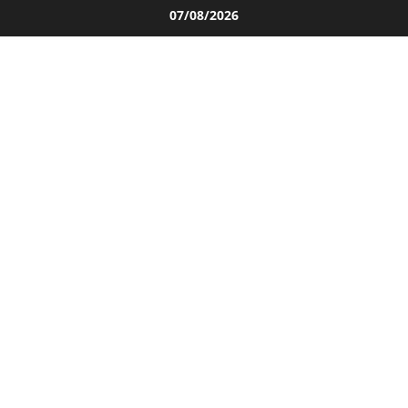
Salta
07/08/2026
al
contenuto