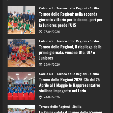
informazioni
su
Torneo
Calcio a 5
Torneo delle Regioni - Sicilia
delle
Torneo delle Regioni: nella seconda
Regioni
di
giornata vittoria per le donne, pari per
calcio
la Juniores perde l’U15
a
5:
la
27/04/2026
Sicilia
Juniores
Calcio a 5
Torneo delle Regioni - Sicilia
è
Torneo delle Regioni, il riepilogo della
vicecampione
d’Italia
prima giornata: vincono U15, U17 e
Juniores
25/04/2026
Calcio a 5
Torneo delle Regioni - Sicilia
Torneo delle Regioni 2026 C5: dal 25
Aprile al 1 Maggio le Rappresentative
siciliane impegnate nel Lazio
24/04/2026
Torneo delle Regioni - Sicilia
La Sicilia saluta il Torneo delle Regioni,