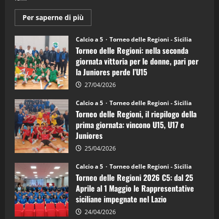
Maggiori
Per saperne di più
informazioni
su
Torneo
Calcio a 5
Torneo delle Regioni - Sicilia
delle
Torneo delle Regioni: nella seconda
Regioni
di
giornata vittoria per le donne, pari per
calcio
la Juniores perde l’U15
a
5:
la
27/04/2026
Sicilia
Juniores
Calcio a 5
Torneo delle Regioni - Sicilia
è
Torneo delle Regioni, il riepilogo della
vicecampione
d’Italia
prima giornata: vincono U15, U17 e
Juniores
25/04/2026
Calcio a 5
Torneo delle Regioni - Sicilia
Torneo delle Regioni 2026 C5: dal 25
Aprile al 1 Maggio le Rappresentative
siciliane impegnate nel Lazio
24/04/2026