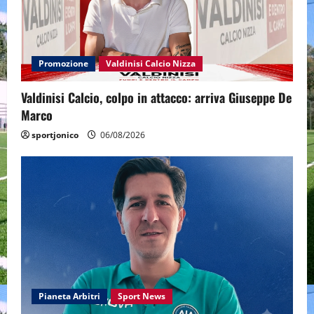
Promozione
Valdinisi Calcio Nizza
Valdinisi Calcio, colpo in attacco: arriva Giuseppe De
Marco
sportjonico
06/08/2026
Pianeta Arbitri
Sport News