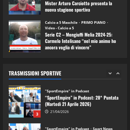
5
Mister Arturo Carciotto presenta la
nuova stagione sportiva
"SportEmpire" in Podcast
11/09/2024
“SportEmpire” in Podcast: 30^ Puntata
Calcio a 5 Maschile
PRIMO PIANO
(Martedi 05 Maggio 2026)
Video - Calcio a 5
Serie C2 – Mongiuffi Melia 2024-25:
08/05/2026
1
Carmelo Intelisano “nel mio animo ho
ancora voglia di vincere”
"SportEmpire" in Podcast
Sport News
05/09/2024
“SportEmpire” in Podcast: 29^ Puntata
(Martedi 28 Aprile 2026)
TRASMISSIONI SPORTIVE
28/04/2026
2
"SportEmpire" in Podcast
“SportEmpire” in Podcast: 28^ Puntata
(Martedi 21 Aprile 2026)
21/04/2026
3
"SportEmpire" in Podcast
Sport News