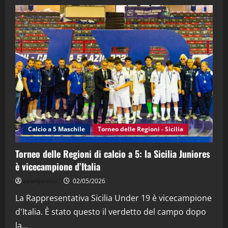
28/04/2026
2
"SportEmpire" in Podcast
“SportEmpire” in Podcast: 28^ Puntata
(Martedi 21 Aprile 2026)
21/04/2026
3
"SportEmpire" in Podcast
Sport News
“SportEmpire” in Podcast: 27^ Puntata
(Martedi 14 Aprile 2026)
Calcio a 5 Maschile
Torneo delle Regioni - Sicilia
15/04/2026
4
Torneo delle Regioni di calcio a 5: la Sicilia Juniores
è vicecampione d’Italia
"SportEmpire" in Podcast
“SportEmpire” in Podcast: 26^ Puntata
sportjonico
02/05/2026
(Martedi 07 Aprile 2026)
La Rappresentativa Sicilia Under 19 è vicecampione
08/04/2026
5
d'Italia. È stato questo il verdetto del campo dopo
la...