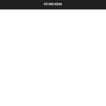
Salta
07/08/2026
al
contenuto