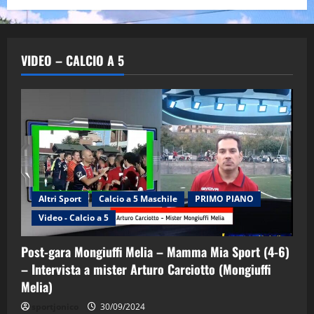
VIDEO – CALCIO A 5
Altri Sport
Calcio a 5 Maschile
PRIMO PIANO
Video - Calcio a 5
Post-gara Mongiuffi Melia – Mamma Mia Sport (4-6)
– Intervista a mister Arturo Carciotto (Mongiuffi
Melia)
"SportEmpire" in Podcast
Sport News
sportjonico
30/09/2024