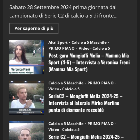
“SportEmpire” in Podcast: 29^ Puntata
(Martedi 28 Aprile 2026)
Sabato 28 Settembre 2024 prima giornata dal
campionato di Serie C2 di calcio a 5 di fronte...
28/04/2026
2
Maggiori
Per saperne di più
informazioni
"SportEmpire" in Podcast
su
“SportEmpire” in Podcast: 28^ Puntata
Post-
Altri Sport
Calcio a 5 Maschile
gara
(Martedi 21 Aprile 2026)
PRIMO PIANO
Video - Calcio a 5
Mongiuffi
Melia
Post-gara Mongiuffi Melia – Mamma Mia
21/04/2026
–
3
Sport (4-6) – Intervista a Veronica Freni
Mamma
Mia
(Mamma Mia Sport)
Sport
"SportEmpire" in Podcast
Sport News
(4-
30/09/2024
6)
“SportEmpire” in Podcast: 27^ Puntata
Calcio a 5 Maschile
PRIMO PIANO
–
(Martedi 14 Aprile 2026)
Video - Calcio a 5
Intervista
a
SerieC2 – Mongiuffi Melia 2024-25 –
15/04/2026
mister
4
Intervista al laterale Mirko Merlino
Arturo
Carciotto
punta di diamante rossoblù
(Mongiuffi
Melia)
"SportEmpire" in Podcast
26/09/2024
“SportEmpire” in Podcast: 26^ Puntata
Calcio a 5 Maschile
PRIMO PIANO
(Martedi 07 Aprile 2026)
Video - Calcio a 5
Serie C2 – Mongiuffi Melia 2024-25 –
08/04/2026