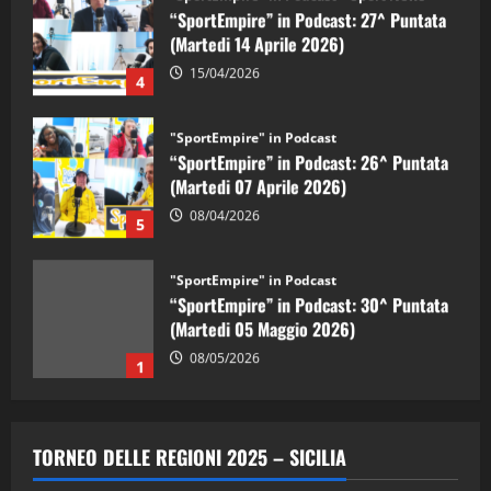
“SportEmpire” in Podcast: 27^ Puntata
(Martedi 14 Aprile 2026)
15/04/2026
4
"SportEmpire" in Podcast
“SportEmpire” in Podcast: 26^ Puntata
(Martedi 07 Aprile 2026)
08/04/2026
5
"SportEmpire" in Podcast
“SportEmpire” in Podcast: 30^ Puntata
(Martedi 05 Maggio 2026)
08/05/2026
1
"SportEmpire" in Podcast
Sport News
“SportEmpire” in Podcast: 29^ Puntata
TORNEO DELLE REGIONI 2025 – SICILIA
(Martedi 28 Aprile 2026)