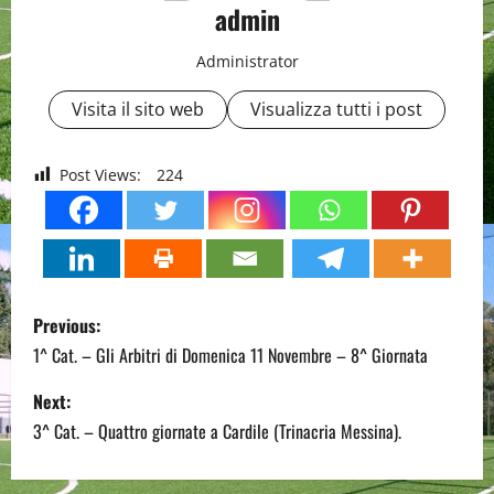
admin
Administrator
Visita il sito web
Visualizza tutti i post
Post Views:
224
P
Previous:
o
1^ Cat. – Gli Arbitri di Domenica 11 Novembre – 8^ Giornata
s
Next:
3^ Cat. – Quattro giornate a Cardile (Trinacria Messina).
t