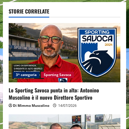
n
a
STORIE CORRELATE
v
i
g
a
t
3^ categoria
Sporting Savoca
i
Lo Sporting Savoca punta in alto: Antonino
o
Muscolino è il nuovo Direttore Sportivo
Di Mimmo Muscolino
14/07/2026
n