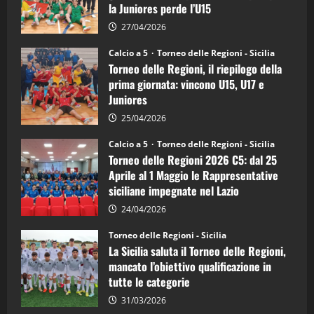
la Juniores perde l’U15
a
5:
la
27/04/2026
Sicilia
Juniores
Calcio a 5
Torneo delle Regioni - Sicilia
è
Torneo delle Regioni, il riepilogo della
vicecampione
d’Italia
prima giornata: vincono U15, U17 e
Juniores
25/04/2026
Calcio a 5
Torneo delle Regioni - Sicilia
Torneo delle Regioni 2026 C5: dal 25
Aprile al 1 Maggio le Rappresentative
siciliane impegnate nel Lazio
24/04/2026
Torneo delle Regioni - Sicilia
La Sicilia saluta il Torneo delle Regioni,
mancato l’obiettivo qualificazione in
tutte le categorie
31/03/2026