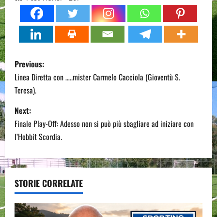
P
Previous:
o
Linea Diretta con …..mister Carmelo Cacciola (Gioventù S.
Teresa).
s
Next:
t
Finale Play-Off: Adesso non si può più sbagliare ad iniziare con
n
l’Hobbit Scordia.
a
v
STORIE CORRELATE
i