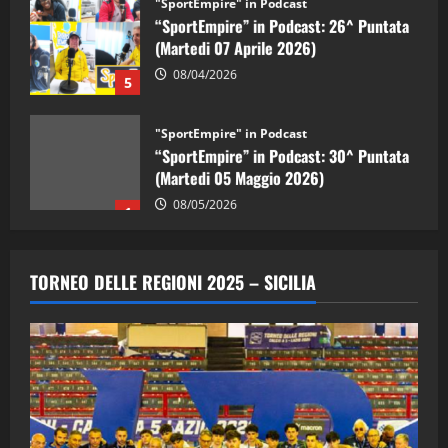
“SportEmpire” in Podcast: 26^ Puntata
(Martedi 07 Aprile 2026)
08/04/2026
5
"SportEmpire" in Podcast
“SportEmpire” in Podcast: 30^ Puntata
(Martedi 05 Maggio 2026)
08/05/2026
1
"SportEmpire" in Podcast
Sport News
“SportEmpire” in Podcast: 29^ Puntata
TORNEO DELLE REGIONI 2025 – SICILIA
(Martedi 28 Aprile 2026)
28/04/2026
2
"SportEmpire" in Podcast
“SportEmpire” in Podcast: 28^ Puntata
(Martedi 21 Aprile 2026)