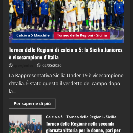
21/04/2026
3
"SportEmpire" in Podcast
Sport News
“SportEmpire” in Podcast: 27^ Puntata
(Martedi 14 Aprile 2026)
Calcio a 5 Maschile
Torneo delle Regioni - Sicilia
15/04/2026
4
Torneo delle Regioni di calcio a 5: la Sicilia Juniores
è vicecampione d’Italia
"SportEmpire" in Podcast
“SportEmpire” in Podcast: 26^ Puntata
sportjonico
02/05/2026
(Martedi 07 Aprile 2026)
La Rappresentativa Sicilia Under 19 è vicecampione
08/04/2026
5
d'Italia. È stato questo il verdetto del campo dopo
la...
Maggiori
Per saperne di più
informazioni
su
Torneo
Calcio a 5
Torneo delle Regioni - Sicilia
delle
Torneo delle Regioni: nella seconda
Regioni
di
giornata vittoria per le donne, pari per
calcio