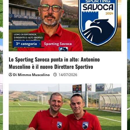
g
a
t
i
3^ categoria
Sporting Savoca
o
Lo Sporting Savoca punta in alto: Antonino
n
Muscolino è il nuovo Direttore Sportivo
Di Mimmo Muscolino
14/07/2026