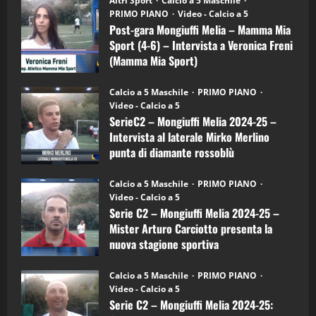
Altri Sport
Calcio a 5 Maschile
gara
(Martedi 21 Aprile 2026)
PRIMO PIANO
Video - Calcio a 5
Mongiuffi
Melia
Post-gara Mongiuffi Melia – Mamma Mia
21/04/2026
–
3
Sport (4-6) – Intervista a Veronica Freni
Mamma
Mia
(Mamma Mia Sport)
Sport
"SportEmpire" in Podcast
Sport News
(4-
30/09/2024
6)
“SportEmpire” in Podcast: 27^ Puntata
Calcio a 5 Maschile
PRIMO PIANO
–
(Martedi 14 Aprile 2026)
Video - Calcio a 5
Intervista
a
SerieC2 – Mongiuffi Melia 2024-25 –
15/04/2026
mister
4
Intervista al laterale Mirko Merlino
Arturo
Carciotto
punta di diamante rossoblù
(Mongiuffi
Melia)
"SportEmpire" in Podcast
26/09/2024
“SportEmpire” in Podcast: 26^ Puntata
Calcio a 5 Maschile
PRIMO PIANO
(Martedi 07 Aprile 2026)
Video - Calcio a 5
Serie C2 – Mongiuffi Melia 2024-25 –
08/04/2026
5
Mister Arturo Carciotto presenta la
nuova stagione sportiva
"SportEmpire" in Podcast
11/09/2024
“SportEmpire” in Podcast: 30^ Puntata
Calcio a 5 Maschile
PRIMO PIANO
(Martedi 05 Maggio 2026)
Video - Calcio a 5
Serie C2 – Mongiuffi Melia 2024-25:
08/05/2026
1