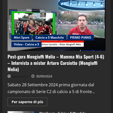
Altri Sport
Calcio a 5 Maschile
PRIMO PIANO
Video - Calcio a 5
Post-gara Mongiuffi Melia – Mamma Mia Sport (4-6)
– Intervista a mister Arturo Carciotto (Mongiuffi
Melia)
"SportEmpire" in Podcast
Sport News
sportjonico
30/09/2024
“SportEmpire” in Podcast: 29^ Puntata
(Martedi 28 Aprile 2026)
Sabato 28 Settembre 2024 prima giornata dal
campionato di Serie C2 di calcio a 5 di fronte...
28/04/2026
2
Maggiori
Per saperne di più
informazioni
"SportEmpire" in Podcast
su
“SportEmpire” in Podcast: 28^ Puntata
Post-