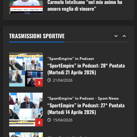
Carmelo Intelisano “nel mio animo ho
ancora voglia di vincere”
"SportEmpire" in Podcast
Sport News
05/09/2024
“SportEmpire” in Podcast: 29^ Puntata
(Martedi 28 Aprile 2026)
TRASMISSIONI SPORTIVE
28/04/2026
2
"SportEmpire" in Podcast
“SportEmpire” in Podcast: 28^ Puntata
(Martedi 21 Aprile 2026)
21/04/2026
3
"SportEmpire" in Podcast
Sport News
“SportEmpire” in Podcast: 27^ Puntata
(Martedi 14 Aprile 2026)
15/04/2026
4
"SportEmpire" in Podcast