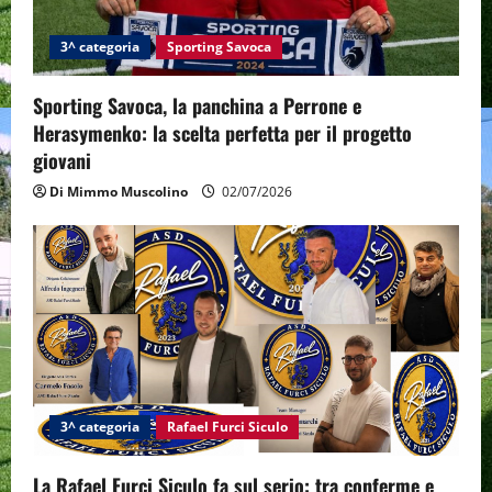
3^ categoria
Sporting Savoca
Sporting Savoca, la panchina a Perrone e
Herasymenko: la scelta perfetta per il progetto
giovani
Di Mimmo Muscolino
02/07/2026
3^ categoria
Rafael Furci Siculo
La Rafael Furci Siculo fa sul serio: tra conferme e