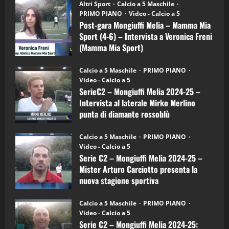
3
Post-
Altri Sport
Calcio a 5 Maschile
gara
PRIMO PIANO
Video - Calcio a 5
Mongiuffi
Melia
Post-gara Mongiuffi Melia – Mamma Mia
"SportEmpire" in Podcast
Sport News
–
Sport (4-6) – Intervista a Veronica Freni
“SportEmpire” in Podcast: 27^ Puntata
Mamma
Mia
(Mamma Mia Sport)
(Martedi 14 Aprile 2026)
Sport
(4-
30/09/2024
15/04/2026
6)
4
Calcio a 5 Maschile
PRIMO PIANO
–
Video - Calcio a 5
Intervista
a
SerieC2 – Mongiuffi Melia 2024-25 –
"SportEmpire" in Podcast
mister
Intervista al laterale Mirko Merlino
Arturo
“SportEmpire” in Podcast: 26^ Puntata
Carciotto
punta di diamante rossoblù
(Martedi 07 Aprile 2026)
(Mongiuffi
Melia)
26/09/2024
08/04/2026
5
Calcio a 5 Maschile
PRIMO PIANO
Video - Calcio a 5
Serie C2 – Mongiuffi Melia 2024-25 –
"SportEmpire" in Podcast
Mister Arturo Carciotto presenta la
“SportEmpire” in Podcast: 30^ Puntata
nuova stagione sportiva
(Martedi 05 Maggio 2026)
11/09/2024
08/05/2026
1
Calcio a 5 Maschile
PRIMO PIANO
Video - Calcio a 5
Serie C2 – Mongiuffi Melia 2024-25:
"SportEmpire" in Podcast
Sport News