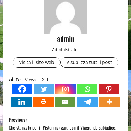
admin
Administrator
Visita il sito web
Visualizza tutti i post
Post Views:
211
P
Previous:
o
Che stangata per il Pistunina: gara con il Viagrande subjudice.