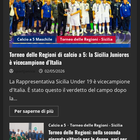
"SportEmpire" in Podcast
Sport News
“SportEmpire” in Podcast: 27^ Puntata
(Martedi 14 Aprile 2026)
15/04/2026
4
Calcio a 5 Maschile
Torneo delle Regioni - Sicilia
"SportEmpire" in Podcast
“SportEmpire” in Podcast: 26^ Puntata
Torneo delle Regioni di calcio a 5: la Sicilia Juniores
(Martedi 07 Aprile 2026)
è vicecampione d’Italia
08/04/2026
5
sportjonico
02/05/2026
La Rappresentativa Sicilia Under 19 è vicecampione
d'Italia. È stato questo il verdetto del campo dopo
la...
Maggiori
Per saperne di più
informazioni
su
Torneo
Calcio a 5
Torneo delle Regioni - Sicilia
delle
Torneo delle Regioni: nella seconda
Regioni
di
giornata vittoria per le donne, pari per