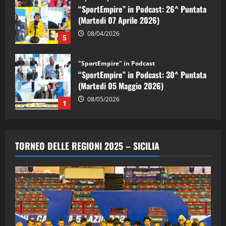
08/04/2026
5
"SportEmpire" in Podcast
“SportEmpire” in Podcast: 30^ Puntata
(Martedi 05 Maggio 2026)
08/05/2026
1
"SportEmpire" in Podcast
Sport News
“SportEmpire” in Podcast: 29^ Puntata
(Martedi 28 Aprile 2026)
28/04/2026
2
TORNEO DELLE REGIONI 2025 – SICILIA
"SportEmpire" in Podcast
“SportEmpire” in Podcast: 28^ Puntata
(Martedi 21 Aprile 2026)
21/04/2026
3