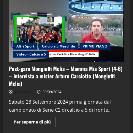
Altri Sport
Calcio a 5 Maschile
PRIMO PIANO
Video - Calcio a 5
Post-gara Mongiuffi Melia – Mamma Mia Sport (4-6)
"SportEmpire" in Podcast
Sport News
– Intervista a mister Arturo Carciotto (Mongiuffi
“SportEmpire” in Podcast: 29^ Puntata
Melia)
(Martedi 28 Aprile 2026)
sportjonico
30/09/2024
28/04/2026
2
Sabato 28 Settembre 2024 prima giornata dal
campionato di Serie C2 di calcio a 5 di fronte...
"SportEmpire" in Podcast
“SportEmpire” in Podcast: 28^ Puntata
Maggiori
Per saperne di più
(Martedi 21 Aprile 2026)
informazioni
su
21/04/2026