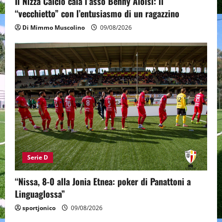
Il Nizza Calcio cala l’asso Benny Aloisi: il
“vecchietto” con l’entusiasmo di un ragazzino
Di Mimmo Muscolino
09/08/2026
Serie D
“Nissa, 8-0 alla Jonia Etnea: poker di Panattoni a
Linguaglossa”
sportjonico
09/08/2026