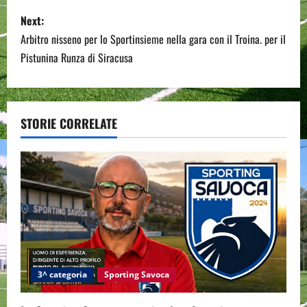
s
Next:
Arbitro nisseno per lo Sportinsieme nella gara con il Troina. per il
t
Pistunina Runza di Siracusa
n
a
STORIE CORRELATE
v
i
g
a
t
i
3^ categoria
Sporting Savoca