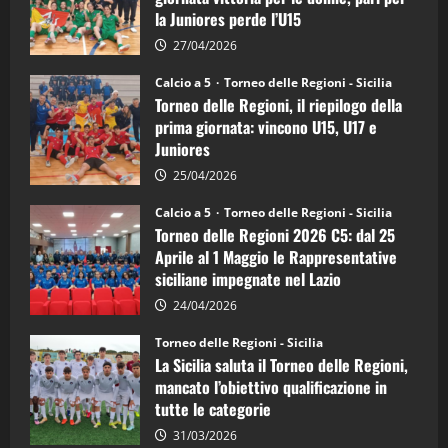
calcio
la Juniores perde l’U15
a
5:
la
27/04/2026
Sicilia
Juniores
Calcio a 5
Torneo delle Regioni - Sicilia
è
Torneo delle Regioni, il riepilogo della
vicecampione
d’Italia
prima giornata: vincono U15, U17 e
Juniores
25/04/2026
Calcio a 5
Torneo delle Regioni - Sicilia
Torneo delle Regioni 2026 C5: dal 25
Aprile al 1 Maggio le Rappresentative
siciliane impegnate nel Lazio
24/04/2026
Torneo delle Regioni - Sicilia
La Sicilia saluta il Torneo delle Regioni,
mancato l’obiettivo qualificazione in
tutte le categorie
31/03/2026