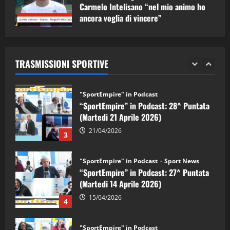
Carmelo Intelisano “nel mio animo ho
“SportEmpire” in Podcast: 29^ Puntata
ancora voglia di vincere”
(Martedi 28 Aprile 2026)
05/09/2024
28/04/2026
2
TRASMISSIONI SPORTIVE
"SportEmpire" in Podcast
“SportEmpire” in Podcast: 28^ Puntata
(Martedi 21 Aprile 2026)
21/04/2026
3
"SportEmpire" in Podcast
Sport News
“SportEmpire” in Podcast: 27^ Puntata
(Martedi 14 Aprile 2026)
15/04/2026
4
"SportEmpire" in Podcast
“SportEmpire” in Podcast: 26^ Puntata
(Martedi 07 Aprile 2026)