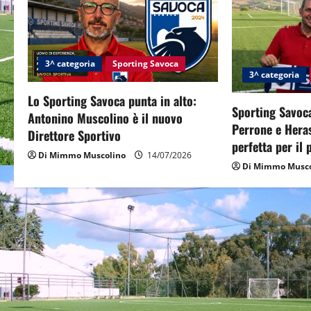
v
i
3^ categoria
Sporting Savoca
g
3^ categoria
Lo Sporting Savoca punta in alto:
a
Sporting Savoca
Antonino Muscolino è il nuovo
Perrone e Hera
t
Direttore Sportivo
perfetta per il
Di Mimmo Muscolino
14/07/2026
i
Di Mimmo Musco
o
n