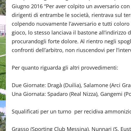
Giugno 2016 “Per aver colpito un avversario con c
dirigenti di entrambe le società, rientrava sul 
colpendo nuovamente l’avversario e tutti coloro c
gioco, lo stesso lanciava il bastone all’indirizzo 
procurandogli forte dolore. Al rientro negli spogli
confronti dell’arbitro, non riuscendovi per l’interv
Per quanto riguarda gli altri provvedimenti:
Due Giornate: Dragà (Duilia), Salamone (Arci Gra
Una Giornata: Spadaro (Real Nizza), Gangemi (Pol
Squalificati per un turno per recidiva ammonizi
Grasso (Sporting Club Messina), Nunnari (S. Eust