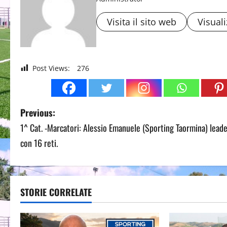
Visita il sito web
Visuali
Post Views:
276
P
Previous:
1^ Cat. -Marcatori: Alessio Emanuele (Sporting Taormina) lead
o
con 16 reti.
s
t
STORIE CORRELATE
n
a