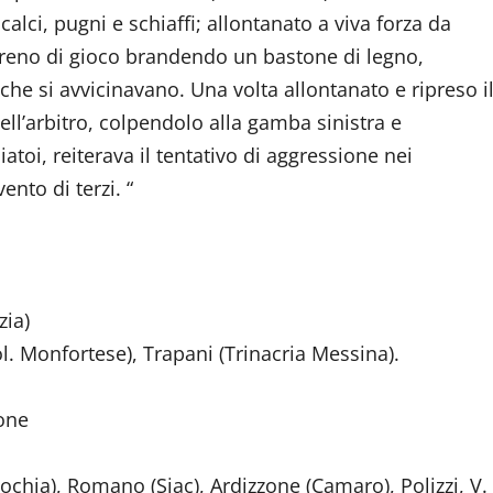
alci, pugni e schiaffi; allontanato a viva forza da
terreno di gioco brandendo un bastone di legno,
he si avvicinavano. Una volta allontanato e ripreso i
dell’arbitro, colpendolo alla gamba sinistra e
atoi, reiterava il tentativo di aggressione nei
ento di terzi. “
zia)
. Monfortese), Trapani (Trinacria Messina).
one
ochia), Romano (Siac), Ardizzone (Camaro), Polizzi, V.