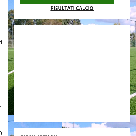
RISULTATI CALCIO
o
o
0