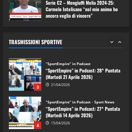
Serie C2 – Mongiuffi Melia 2024-25:
08/05/2026
1
Carmelo Intelisano “nel mio animo ho
ancora voglia di vincere”
"SportEmpire" in Podcast
Sport News
05/09/2024
“SportEmpire” in Podcast: 29^ Puntata
(Martedi 28 Aprile 2026)
TRASMISSIONI SPORTIVE
28/04/2026
2
"SportEmpire" in Podcast
“SportEmpire” in Podcast: 28^ Puntata
(Martedi 21 Aprile 2026)
21/04/2026
3
"SportEmpire" in Podcast
Sport News
“SportEmpire” in Podcast: 27^ Puntata
(Martedi 14 Aprile 2026)
15/04/2026
4