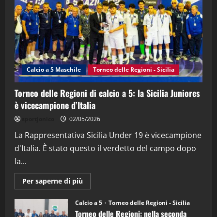
21/04/2026
3
"SportEmpire" in Podcast
Sport News
“SportEmpire” in Podcast: 27^ Puntata
(Martedi 14 Aprile 2026)
Calcio a 5 Maschile
Torneo delle Regioni - Sicilia
15/04/2026
4
Torneo delle Regioni di calcio a 5: la Sicilia Juniores
è vicecampione d’Italia
"SportEmpire" in Podcast
“SportEmpire” in Podcast: 26^ Puntata
sportjonico
02/05/2026
(Martedi 07 Aprile 2026)
La Rappresentativa Sicilia Under 19 è vicecampione
08/04/2026
5
d'Italia. È stato questo il verdetto del campo dopo
la...
Maggiori
Per saperne di più
informazioni
su
Torneo
Calcio a 5
Torneo delle Regioni - Sicilia
delle
Torneo delle Regioni: nella seconda
Regioni