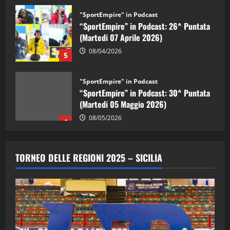
"SportEmpire" in Podcast
“SportEmpire” in Podcast: 26^ Puntata
(Martedi 07 Aprile 2026)
08/04/2026
5
"SportEmpire" in Podcast
“SportEmpire” in Podcast: 30^ Puntata
(Martedi 05 Maggio 2026)
08/05/2026
1
"SportEmpire" in Podcast
Sport News
“SportEmpire” in Podcast: 29^ Puntata
TORNEO DELLE REGIONI 2025 – SICILIA
(Martedi 28 Aprile 2026)
28/04/2026
2
"SportEmpire" in Podcast
“SportEmpire” in Podcast: 28^ Puntata
(Martedi 21 Aprile 2026)