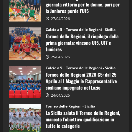
di
giornata vittoria per le donne, pari per
calcio
la Juniores perde l’U15
a
5:
la
27/04/2026
Sicilia
Juniores
Calcio a 5
Torneo delle Regioni - Sicilia
è
Torneo delle Regioni, il riepilogo della
vicecampione
d’Italia
prima giornata: vincono U15, U17 e
Juniores
25/04/2026
Calcio a 5
Torneo delle Regioni - Sicilia
Torneo delle Regioni 2026 C5: dal 25
Aprile al 1 Maggio le Rappresentative
siciliane impegnate nel Lazio
24/04/2026
Torneo delle Regioni - Sicilia
La Sicilia saluta il Torneo delle Regioni,
mancato l’obiettivo qualificazione in
tutte le categorie