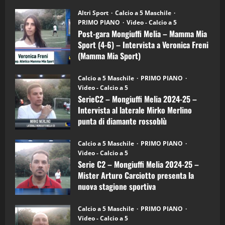
su
“SportEmpire” in Podcast: 28^ Puntata
Post-
Altri Sport
Calcio a 5 Maschile
gara
(Martedi 21 Aprile 2026)
PRIMO PIANO
Video - Calcio a 5
Mongiuffi
Melia
Post-gara Mongiuffi Melia – Mamma Mia
21/04/2026
–
3
Sport (4-6) – Intervista a Veronica Freni
Mamma
Mia
(Mamma Mia Sport)
Sport
"SportEmpire" in Podcast
Sport News
(4-
30/09/2024
6)
“SportEmpire” in Podcast: 27^ Puntata
Calcio a 5 Maschile
PRIMO PIANO
–
(Martedi 14 Aprile 2026)
Video - Calcio a 5
Intervista
a
SerieC2 – Mongiuffi Melia 2024-25 –
15/04/2026
mister
4
Intervista al laterale Mirko Merlino
Arturo
Carciotto
punta di diamante rossoblù
(Mongiuffi
Melia)
"SportEmpire" in Podcast
26/09/2024
“SportEmpire” in Podcast: 26^ Puntata
Calcio a 5 Maschile
PRIMO PIANO
(Martedi 07 Aprile 2026)
Video - Calcio a 5
Serie C2 – Mongiuffi Melia 2024-25 –
08/04/2026
5
Mister Arturo Carciotto presenta la
nuova stagione sportiva
"SportEmpire" in Podcast
11/09/2024
“SportEmpire” in Podcast: 30^ Puntata
Calcio a 5 Maschile
PRIMO PIANO
(Martedi 05 Maggio 2026)
Video - Calcio a 5