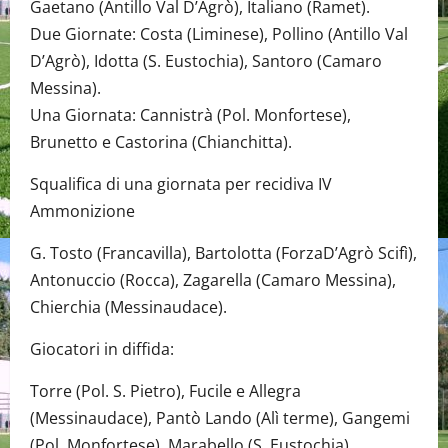
Gaetano (Antillo Val D’Agrò), Italiano (Ramet).
Due Giornate: Costa (Liminese), Pollino (Antillo Val
D’Agrò), Idotta (S. Eustochia), Santoro (Camaro
Messina).
Una Giornata: Cannistrà (Pol. Monfortese),
Brunetto e Castorina (Chianchitta).
Squalifica di una giornata per recidiva IV
Ammonizione
G. Tosto (Francavilla), Bartolotta (ForzaD’Agrò Scifì),
Antonuccio (Rocca), Zagarella (Camaro Messina),
Chierchia (Messinaudace).
Giocatori in diffida:
Torre (Pol. S. Pietro), Fucile e Allegra
(Messinaudace), Pantò Lando (Alì terme), Gangemi
(Pol. Monfortese), Marabello (S. Eustochia),