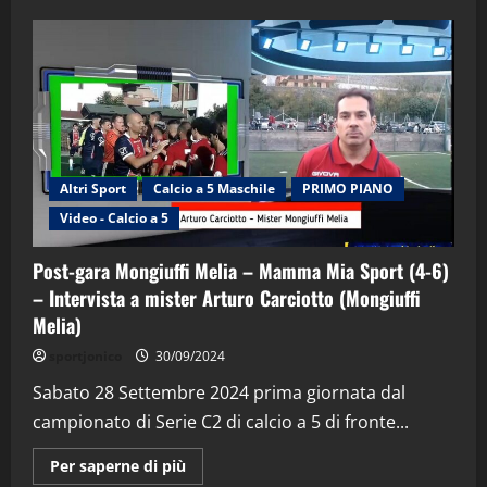
Altri Sport
Calcio a 5 Maschile
PRIMO PIANO
Video - Calcio a 5
Post-gara Mongiuffi Melia – Mamma Mia Sport (4-6)
– Intervista a mister Arturo Carciotto (Mongiuffi
Melia)
"SportEmpire" in Podcast
Sport News
sportjonico
30/09/2024
“SportEmpire” in Podcast: 29^ Puntata
(Martedi 28 Aprile 2026)
Sabato 28 Settembre 2024 prima giornata dal
campionato di Serie C2 di calcio a 5 di fronte...
28/04/2026
2
Maggiori
Per saperne di più
informazioni
"SportEmpire" in Podcast