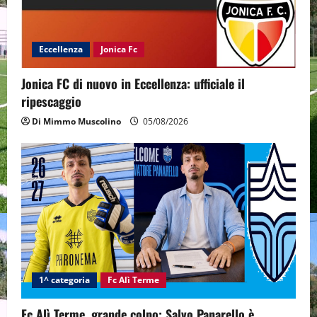
Eccellenza
Jonica Fc
Jonica FC di nuovo in Eccellenza: ufficiale il
ripescaggio
Di Mimmo Muscolino
05/08/2026
1^ categoria
Fc Alì Terme
Fc Alì Terme, grande colpo: Salvo Panarello è