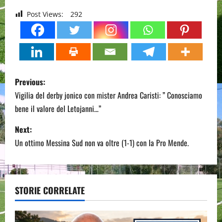
Post Views:
292
P
Previous:
o
Vigilia del derby jonico con mister Andrea Caristi: ” Conosciamo
bene il valore del Letojanni…”
s
Next:
t
Un ottimo Messina Sud non va oltre (1-1) con la Pro Mende.
n
a
STORIE CORRELATE
v