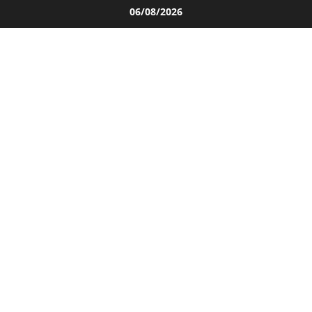
Salta
06/08/2026
al
contenuto