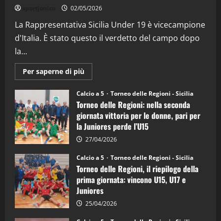
“SportEmpire” in Podcast: 26^ Puntata
sportjonico
02/05/2026
(Martedi 07 Aprile 2026)
La Rappresentativa Sicilia Under 19 è vicecampione
08/04/2026
5
d'Italia. È stato questo il verdetto del campo dopo
la...
Maggiori
Per saperne di più
informazioni
su
Torneo
Calcio a 5
Torneo delle Regioni - Sicilia
delle
Torneo delle Regioni: nella seconda
Regioni
di
giornata vittoria per le donne, pari per
calcio
la Juniores perde l’U15
a
5:
la
27/04/2026
Sicilia
Juniores
Calcio a 5
Torneo delle Regioni - Sicilia
è
Torneo delle Regioni, il riepilogo della
vicecampione
d’Italia
prima giornata: vincono U15, U17 e
Juniores
25/04/2026