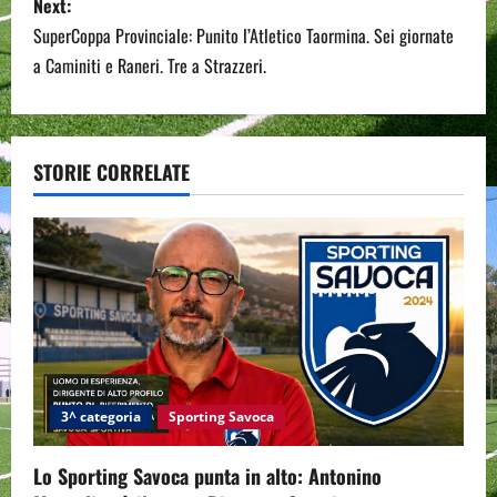
Next:
t
SuperCoppa Provinciale: Punito l’Atletico Taormina. Sei giornate
n
a Caminiti e Raneri. Tre a Strazzeri.
a
v
STORIE CORRELATE
i
g
a
t
i
3^ categoria
Sporting Savoca
o
Lo Sporting Savoca punta in alto: Antonino
n