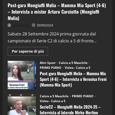
Post-gara Mongiuffi Melia – Mamma Mia Sport (4-6)
– Intervista a mister Arturo Carciotto (Mongiuffi
Melia)
"SportEmpire" in Podcast
Sport News
sportjonico
30/09/2024
“SportEmpire” in Podcast: 29^ Puntata
(Martedi 28 Aprile 2026)
Sabato 28 Settembre 2024 prima giornata dal
campionato di Serie C2 di calcio a 5 di fronte...
28/04/2026
2
Maggiori
Per saperne di più
informazioni
"SportEmpire" in Podcast
su
“SportEmpire” in Podcast: 28^ Puntata
Post-
Altri Sport
Calcio a 5 Maschile
gara
(Martedi 21 Aprile 2026)
PRIMO PIANO
Video - Calcio a 5
Mongiuffi
Melia
Post-gara Mongiuffi Melia – Mamma Mia
21/04/2026
–
3
Sport (4-6) – Intervista a Veronica Freni
Mamma
Mia
(Mamma Mia Sport)
Sport
"SportEmpire" in Podcast
Sport News
(4-
30/09/2024
6)
“SportEmpire” in Podcast: 27^ Puntata
Calcio a 5 Maschile
PRIMO PIANO
–
(Martedi 14 Aprile 2026)
Video - Calcio a 5
Intervista
a
SerieC2 – Mongiuffi Melia 2024-25 –
15/04/2026
mister
4
Intervista al laterale Mirko Merlino
Arturo