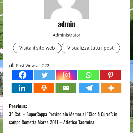
admin
Administrator
Visita il sito web
Visualizza tutti i post
Post Views:
222
P
Previous:
o
3^ Cat. – SuperCoppa Provinciale Memorial “Cicciò Currò”: in
campo Rometta Marea 2011 – Atletico Taormina.
s