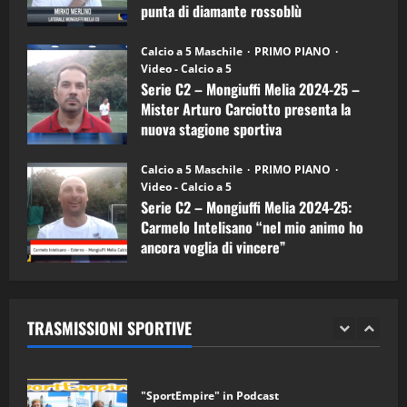
Carciotto
punta di diamante rossoblù
(Mongiuffi
Melia)
"SportEmpire" in Podcast
26/09/2024
“SportEmpire” in Podcast: 26^ Puntata
Calcio a 5 Maschile
PRIMO PIANO
(Martedi 07 Aprile 2026)
Video - Calcio a 5
Serie C2 – Mongiuffi Melia 2024-25 –
08/04/2026
5
Mister Arturo Carciotto presenta la
nuova stagione sportiva
"SportEmpire" in Podcast
11/09/2024
“SportEmpire” in Podcast: 30^ Puntata
Calcio a 5 Maschile
PRIMO PIANO
(Martedi 05 Maggio 2026)
Video - Calcio a 5
Serie C2 – Mongiuffi Melia 2024-25:
08/05/2026
1
Carmelo Intelisano “nel mio animo ho
ancora voglia di vincere”
"SportEmpire" in Podcast
Sport News
05/09/2024
“SportEmpire” in Podcast: 29^ Puntata
(Martedi 28 Aprile 2026)
TRASMISSIONI SPORTIVE
28/04/2026
2
"SportEmpire" in Podcast
“SportEmpire” in Podcast: 28^ Puntata