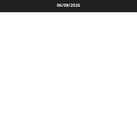
Salta
06/08/2026
al
contenuto